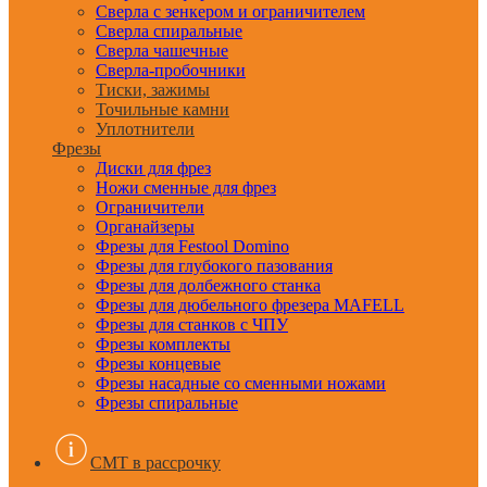
Сверла с зенкером и ограничителем
Сверла спиральные
Сверла чашечные
Сверла-пробочники
Тиски, зажимы
Точильные камни
Уплотнители
Фрезы
Диски для фрез
Ножи сменные для фрез
Ограничители
Органайзеры
Фрезы для Festool Domino
Фрезы для глубокого пазования
Фрезы для долбежного станка
Фрезы для дюбельного фрезера MAFELL
Фрезы для станков с ЧПУ
Фрезы комплекты
Фрезы концевые
Фрезы насадные со сменными ножами
Фрезы спиральные
CMT в рассрочку