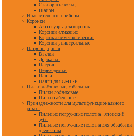
Стопорные кольца
Шайбы
Измерительные приборы
Коронки
Аксессуары для коронок
Коронки алмазные
Коронки биметаллические
Коронки универсальные
Патроны, цанги
Втулки
Державки
Патроны
Переходники
Цанги
Цанги для CMT7E
Пилки лобзиковые, сабельные
Пилки лобзиковые
Пилки сабельные
Принадлежности для мультифункционального
резака
Пильные погружные полотна "японский
зуб"
Пильные погружные полотна для обработки
древесины
Пильные погружные полотна для обработки