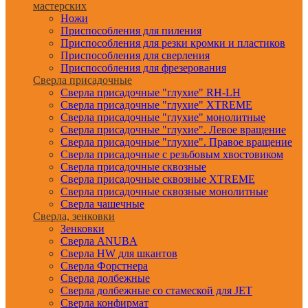
мастерских
Ножи
Приспособления для пиления
Приспособления для резки кромки и пластиков
Приспособления для сверления
Приспособления для фрезерования
Сверла присадочные
Сверла присадочные "глухие" RH-LH
Сверла присадочные "глухие" XTREME
Сверла присадочные "глухие" монолитные
Сверла присадочные "глухие". Левое вращение
Сверла присадочные "глухие". Правое вращение
Сверла присадочные с резьбовым хвостовиком
Сверла присадочные сквозные
Сверла присадочные сквозные XTREME
Сверла присадочные сквозные монолитные
Сверла чашечные
Сверла, зенковки
Зенковки
Сверла ANUBA
Сверла HW для шкантов
Сверла Форстнера
Сверла долбежные
Сверла долбежные со стамеской для JET
Сверла конфирмат