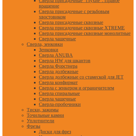
Сверла присадочные "глухие". Правое
вращение
Сверла присадочные с резьбовым
хвостовиком
Сверла присадочные сквозные
Сверла присадочные сквозные XTREME
Сверла присадочные сквозные монолитные
Сверла чашечные
Сверла, зенковки
Зенковки
Сверла ANUBA
Сверла HW для шкантов
Сверла Форстнера
Сверла долбежные
Сверла долбежные со стамеской для JET
Сверла конфирмат
Сверла с зенкером и ограничителем
Сверла спиральные
Сверла чашечные
Сверла-пробочники
Тиски, зажимы
Точильные камни
Уплотнители
Фрезы
Диски для фрез