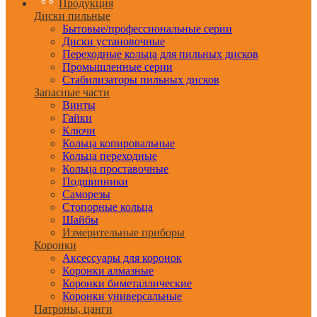
Продукция
Диски пильные
Бытовые/профессиональные серии
Диски установочные
Переходные кольца для пильных дисков
Промышленные серии
Стабилизаторы пильных дисков
Запасные части
Винты
Гайки
Ключи
Кольца копировальные
Кольца переходные
Кольца проставочные
Подшипники
Саморезы
Стопорные кольца
Шайбы
Измерительные приборы
Коронки
Аксессуары для коронок
Коронки алмазные
Коронки биметаллические
Коронки универсальные
Патроны, цанги