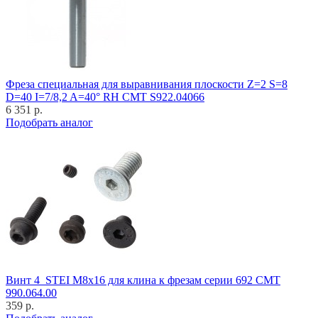
Фреза специальная для выравнивания плоскости Z=2 S=8
D=40 I=7/8,2 A=40° RH CMT S922.04066
6 351 р.
Подобрать аналог
Винт 4_STEI M8x16 для клина к фрезам серии 692 CMT
990.064.00
359 р.