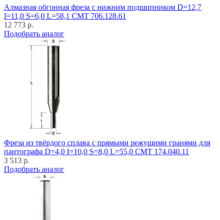
Алмазная обгонная фреза с нижним подшипником D=12,7
I=11,0 S=6,0 L=58,1 CMT 706.128.61
12 773 р.
Подобрать аналог
Фреза из твёрдого сплава с прямыми режущими гранями для
пантографа D=4,0 I=10,0 S=8,0 L=55,0 CMT 174.040.11
3 513 р.
Подобрать аналог