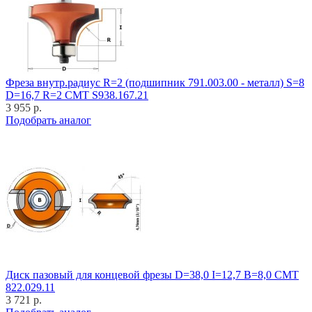
Фреза внутр.радиус R=2 (подшипник 791.003.00 - металл) S=8
D=16,7 R=2 CMT S938.167.21
3 955 р.
Подобрать аналог
Диск пазовый для концевой фрезы D=38,0 I=12,7 B=8,0 CMT
822.029.11
3 721 р.