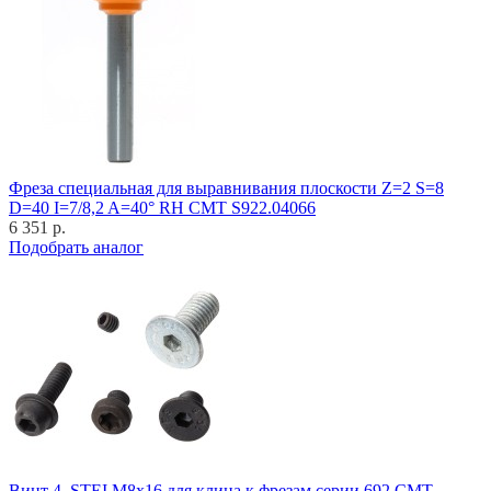
Фреза специальная для выравнивания плоскости Z=2 S=8
D=40 I=7/8,2 A=40° RH CMT S922.04066
6 351 р.
Подобрать аналог
Винт 4_STEI M8x16 для клина к фрезам серии 692 CMT