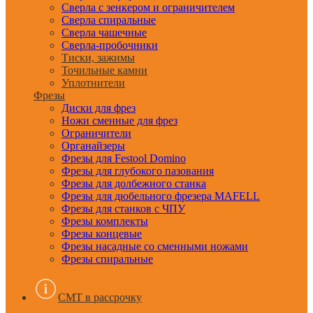
Сверла с зенкером и ограничителем
Сверла спиральные
Сверла чашечные
Сверла-пробочники
Тиски, зажимы
Точильные камни
Уплотнители
Фрезы
Диски для фрез
Ножи сменные для фрез
Ограничители
Органайзеры
Фрезы для Festool Domino
Фрезы для глубокого пазования
Фрезы для долбежного станка
Фрезы для дюбельного фрезера MAFELL
Фрезы для станков с ЧПУ
Фрезы комплекты
Фрезы концевые
Фрезы насадные со сменными ножами
Фрезы спиральные
CMT в рассрочку