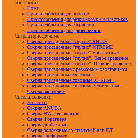
мастерских
Ножи
Приспособления для пиления
Приспособления для резки кромки и пластиков
Приспособления для сверления
Приспособления для фрезерования
Сверла присадочные
Сверла присадочные "глухие" RH-LH
Сверла присадочные "глухие" XTREME
Сверла присадочные "глухие" монолитные
Сверла присадочные "глухие". Левое вращение
Сверла присадочные "глухие". Правое вращение
Сверла присадочные с резьбовым хвостовиком
Сверла присадочные сквозные
Сверла присадочные сквозные XTREME
Сверла присадочные сквозные монолитные
Сверла чашечные
Сверла, зенковки
Зенковки
Сверла ANUBA
Сверла HW для шкантов
Сверла Форстнера
Сверла долбежные
Сверла долбежные со стамеской для JET
Сверла конфирмат