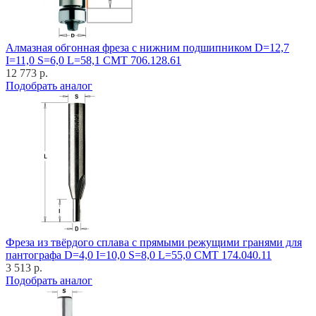
Алмазная обгонная фреза с нижним подшипником D=12,7
I=11,0 S=6,0 L=58,1 CMT 706.128.61
12 773 р.
Подобрать аналог
Фреза из твёрдого сплава с прямыми режущими гранями для
пантографа D=4,0 I=10,0 S=8,0 L=55,0 CMT 174.040.11
3 513 р.
Подобрать аналог