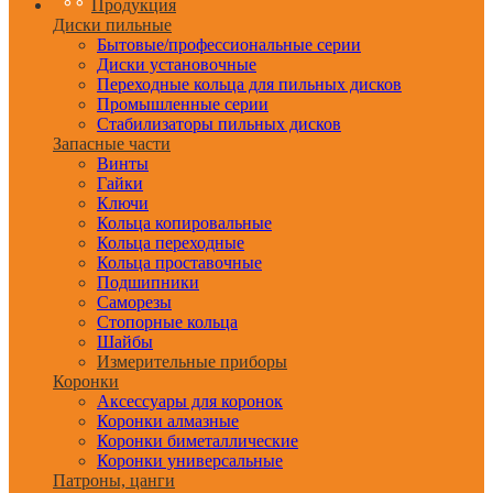
Продукция
Диски пильные
Бытовые/профессиональные серии
Диски установочные
Переходные кольца для пильных дисков
Промышленные серии
Стабилизаторы пильных дисков
Запасные части
Винты
Гайки
Ключи
Кольца копировальные
Кольца переходные
Кольца проставочные
Подшипники
Саморезы
Стопорные кольца
Шайбы
Измерительные приборы
Коронки
Аксессуары для коронок
Коронки алмазные
Коронки биметаллические
Коронки универсальные
Патроны, цанги