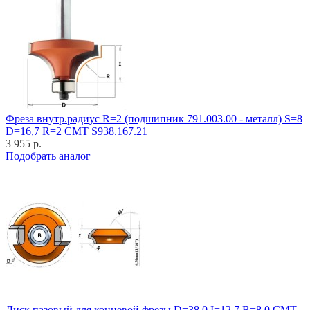
Фреза внутр.радиус R=2 (подшипник 791.003.00 - металл) S=8
D=16,7 R=2 CMT S938.167.21
3 955 р.
Подобрать аналог
Диск пазовый для концевой фрезы D=38,0 I=12,7 B=8,0 CMT