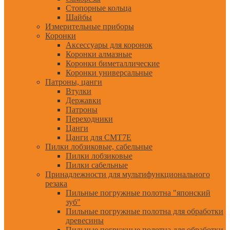
Стопорные кольца
Шайбы
Измерительные приборы
Коронки
Аксессуары для коронок
Коронки алмазные
Коронки биметаллические
Коронки универсальные
Патроны, цанги
Втулки
Державки
Патроны
Переходники
Цанги
Цанги для CMT7E
Пилки лобзиковые, сабельные
Пилки лобзиковые
Пилки сабельные
Принадлежности для мультифункционального
резака
Пильные погружные полотна "японский
зуб"
Пильные погружные полотна для обработки
древесины
Пильные погружные полотна для обработки