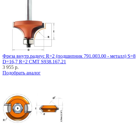
Фреза внутр.радиус R=2 (подшипник 791.003.00 - металл) S=8
D=16,7 R=2 CMT S938.167.21
3 955 р.
Подобрать аналог