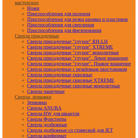
мастерских
Ножи
Приспособления для пиления
Приспособления для резки кромки и пластиков
Приспособления для сверления
Приспособления для фрезерования
Сверла присадочные
Сверла присадочные "глухие" RH-LH
Сверла присадочные "глухие" XTREME
Сверла присадочные "глухие" монолитные
Сверла присадочные "глухие". Левое вращение
Сверла присадочные "глухие". Правое вращение
Сверла присадочные с резьбовым хвостовиком
Сверла присадочные сквозные
Сверла присадочные сквозные XTREME
Сверла присадочные сквозные монолитные
Сверла чашечные
Сверла, зенковки
Зенковки
Сверла ANUBA
Сверла HW для шкантов
Сверла Форстнера
Сверла долбежные
Сверла долбежные со стамеской для JET
Сверла конфирмат