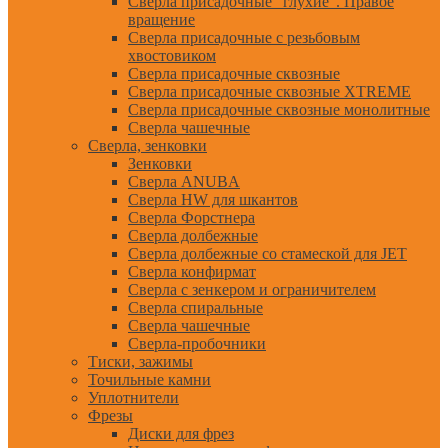
Сверла присадочные "глухие". Правое
вращение
Сверла присадочные с резьбовым
хвостовиком
Сверла присадочные сквозные
Сверла присадочные сквозные XTREME
Сверла присадочные сквозные монолитные
Сверла чашечные
Сверла, зенковки
Зенковки
Сверла ANUBA
Сверла HW для шкантов
Сверла Форстнера
Сверла долбежные
Сверла долбежные со стамеской для JET
Сверла конфирмат
Сверла с зенкером и ограничителем
Сверла спиральные
Сверла чашечные
Сверла-пробочники
Тиски, зажимы
Точильные камни
Уплотнители
Фрезы
Диски для фрез