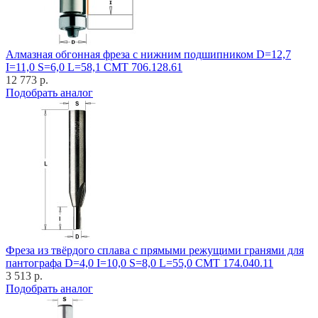
Алмазная обгонная фреза с нижним подшипником D=12,7
I=11,0 S=6,0 L=58,1 CMT 706.128.61
12 773 р.
Подобрать аналог
Фреза из твёрдого сплава с прямыми режущими гранями для
пантографа D=4,0 I=10,0 S=8,0 L=55,0 CMT 174.040.11
3 513 р.
Подобрать аналог