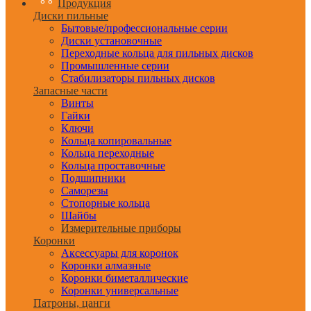
Продукция
Диски пильные
Бытовые/профессиональные серии
Диски установочные
Переходные кольца для пильных дисков
Промышленные серии
Стабилизаторы пильных дисков
Запасные части
Винты
Гайки
Ключи
Кольца копировальные
Кольца переходные
Кольца проставочные
Подшипники
Саморезы
Стопорные кольца
Шайбы
Измерительные приборы
Коронки
Аксессуары для коронок
Коронки алмазные
Коронки биметаллические
Коронки универсальные
Патроны, цанги