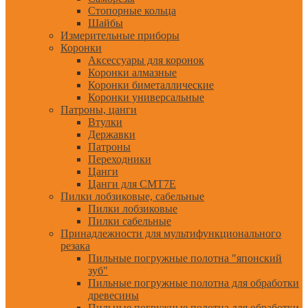
Стопорные кольца
Шайбы
Измерительные приборы
Коронки
Аксессуары для коронок
Коронки алмазные
Коронки биметаллические
Коронки универсальные
Патроны, цанги
Втулки
Державки
Патроны
Переходники
Цанги
Цанги для CMT7E
Пилки лобзиковые, сабельные
Пилки лобзиковые
Пилки сабельные
Принадлежности для мультифункционального
резака
Пильные погружные полотна "японский
зуб"
Пильные погружные полотна для обработки
древесины
Пильные погружные полотна для обработки