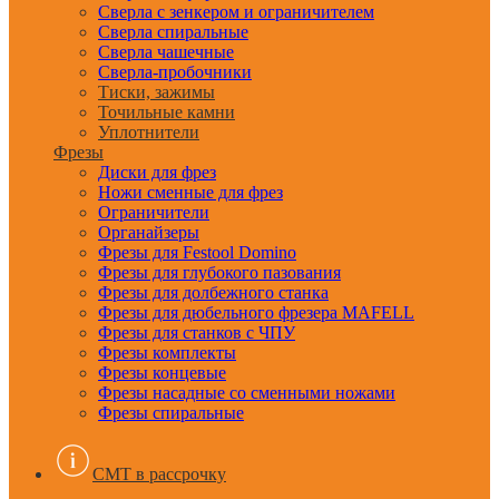
Сверла с зенкером и ограничителем
Сверла спиральные
Сверла чашечные
Сверла-пробочники
Тиски, зажимы
Точильные камни
Уплотнители
Фрезы
Диски для фрез
Ножи сменные для фрез
Ограничители
Органайзеры
Фрезы для Festool Domino
Фрезы для глубокого пазования
Фрезы для долбежного станка
Фрезы для дюбельного фрезера MAFELL
Фрезы для станков с ЧПУ
Фрезы комплекты
Фрезы концевые
Фрезы насадные со сменными ножами
Фрезы спиральные
CMT в рассрочку