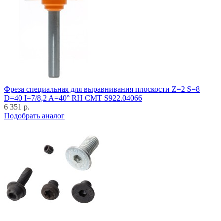
Фреза специальная для выравнивания плоскости Z=2 S=8
D=40 I=7/8,2 A=40° RH CMT S922.04066
6 351 р.
Подобрать аналог