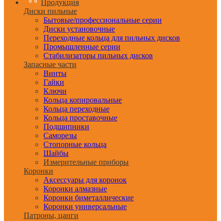
Продукция
Диски пильные
Бытовые/профессиональные серии
Диски установочные
Переходные кольца для пильных дисков
Промышленные серии
Стабилизаторы пильных дисков
Запасные части
Винты
Гайки
Ключи
Кольца копировальные
Кольца переходные
Кольца проставочные
Подшипники
Саморезы
Стопорные кольца
Шайбы
Измерительные приборы
Коронки
Аксессуары для коронок
Коронки алмазные
Коронки биметаллические
Коронки универсальные
Патроны, цанги