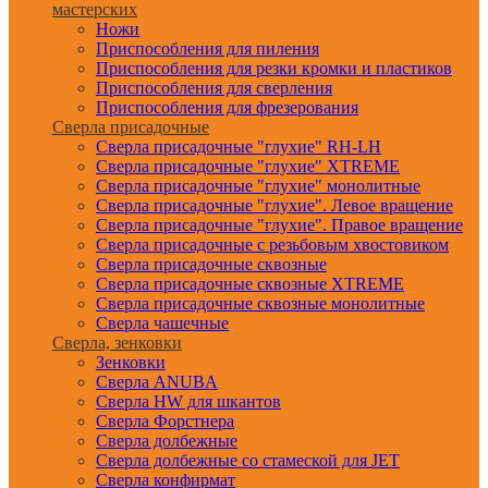
мастерских
Ножи
Приспособления для пиления
Приспособления для резки кромки и пластиков
Приспособления для сверления
Приспособления для фрезерования
Сверла присадочные
Сверла присадочные "глухие" RH-LH
Сверла присадочные "глухие" XTREME
Сверла присадочные "глухие" монолитные
Сверла присадочные "глухие". Левое вращение
Сверла присадочные "глухие". Правое вращение
Сверла присадочные с резьбовым хвостовиком
Сверла присадочные сквозные
Сверла присадочные сквозные XTREME
Сверла присадочные сквозные монолитные
Сверла чашечные
Сверла, зенковки
Зенковки
Сверла ANUBA
Сверла HW для шкантов
Сверла Форстнера
Сверла долбежные
Сверла долбежные со стамеской для JET
Сверла конфирмат