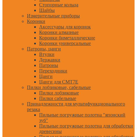
Стопорные кольца
Шайбы
Измерительные приборы
Коронки
Аксессуары для коронок
Коронки алмазные
Коронки биметаллические
Коронки универсальные
Патроны, цанги
Втулки
Державки
Патроны
Переходники
Цанги
Цанги для CMT7E
Пилки лобзиковые, сабельные
Пилки лобзиковые
Пилки сабельные
Принадлежности для мультифункционального
резака
Пильные погружные полотна "японский
зуб"
Пильные погружные полотна для обработки
древесины
Пильные погружные полотна для обработки