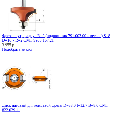
Фреза внутр.радиус R=2 (подшипник 791.003.00 - металл) S=8
D=16,7 R=2 CMT S938.167.21
3 955 р.
Подобрать аналог
Диск пазовый для концевой фрезы D=38,0 I=12,7 B=8,0 CMT
822.029.11