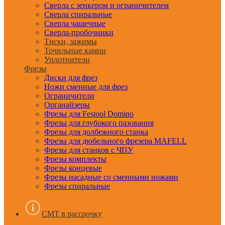
Сверла с зенкером и ограничителем
Сверла спиральные
Сверла чашечные
Сверла-пробочники
Тиски, зажимы
Точильные камни
Уплотнители
Фрезы
Диски для фрез
Ножи сменные для фрез
Ограничители
Органайзеры
Фрезы для Festool Domino
Фрезы для глубокого пазования
Фрезы для долбежного станка
Фрезы для дюбельного фрезера MAFELL
Фрезы для станков с ЧПУ
Фрезы комплекты
Фрезы концевые
Фрезы насадные со сменными ножами
Фрезы спиральные
CMT в рассрочку