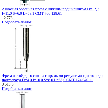
Алмазная обгонная фреза с нижним подшипником D=12,7
I=11,0 S=6,0 L=58,1 CMT 706.128.61
12 773 р.
Подобрать аналог
Фреза из твёрдого сплава с прямыми режущими гранями для
пантографа D=4,0 I=10,0 S=8,0 L=55,0 CMT 174.040.11
3 513 р.
Подобрать аналог