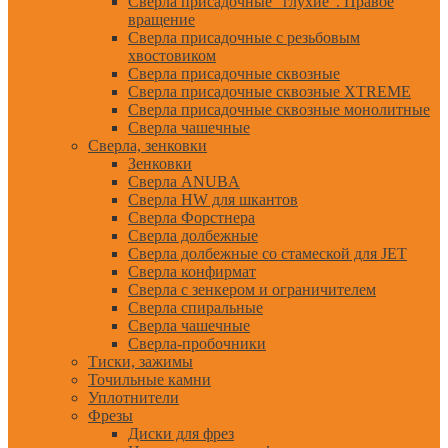
Сверла присадочные "глухие". Правое
вращение
Сверла присадочные с резьбовым
хвостовиком
Сверла присадочные сквозные
Сверла присадочные сквозные XTREME
Сверла присадочные сквозные монолитные
Сверла чашечные
Сверла, зенковки
Зенковки
Сверла ANUBA
Сверла HW для шкантов
Сверла Форстнера
Сверла долбежные
Сверла долбежные со стамеской для JET
Сверла конфирмат
Сверла с зенкером и ограничителем
Сверла спиральные
Сверла чашечные
Сверла-пробочники
Тиски, зажимы
Точильные камни
Уплотнители
Фрезы
Диски для фрез