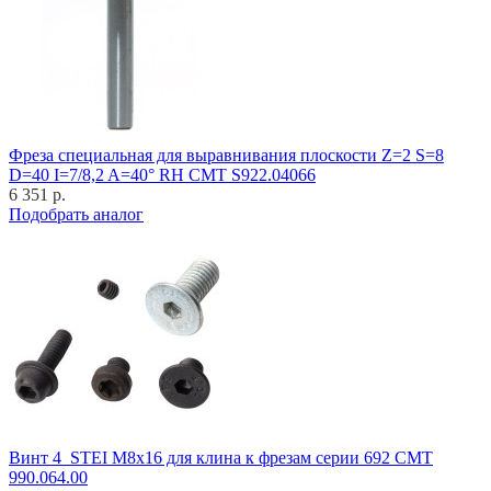
Фреза специальная для выравнивания плоскости Z=2 S=8
D=40 I=7/8,2 A=40° RH CMT S922.04066
6 351 р.
Подобрать аналог
Винт 4_STEI M8x16 для клина к фрезам серии 692 CMT
990.064.00