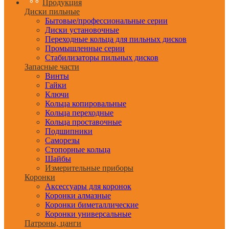
Продукция
Диски пильные
Бытовые/профессиональные серии
Диски установочные
Переходные кольца для пильных дисков
Промышленные серии
Стабилизаторы пильных дисков
Запасные части
Винты
Гайки
Ключи
Кольца копировальные
Кольца переходные
Кольца проставочные
Подшипники
Саморезы
Стопорные кольца
Шайбы
Измерительные приборы
Коронки
Аксессуары для коронок
Коронки алмазные
Коронки биметаллические
Коронки универсальные
Патроны, цанги