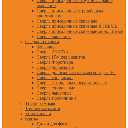
Сверла присадочные "глухие". Правое
вращение
Сверла присадочные с резьбовым
хвостовиком
Сверла присадочные сквозные
Сверла присадочные сквозные XTREME
Сверла присадочные сквозные монолитные
Сверла чашечные
Сверла, зенковки
Зенковки
Сверла ANUBA
Сверла HW для шкантов
Сверла Форстнера
Сверла долбежные
Сверла долбежные со стамеской для JET
Сверла конфирмат
Сверла с зенкером и ограничителем
Сверла спиральные
Сверла чашечные
Сверла-пробочники
Тиски, зажимы
Точильные камни
Уплотнители
Фрезы
Диски для фрез