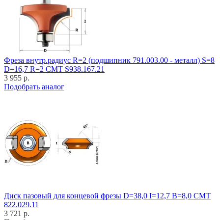
Фреза внутр.радиус R=2 (подшипник 791.003.00 - металл) S=8
D=16,7 R=2 CMT S938.167.21
3 955 р.
Подобрать аналог
Диск пазовый для концевой фрезы D=38,0 I=12,7 B=8,0 CMT
822.029.11
3 721 р.