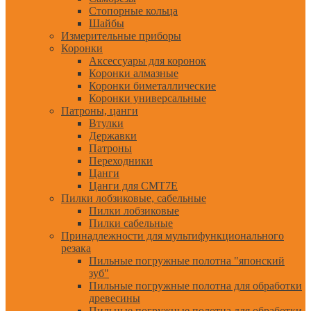
Стопорные кольца
Шайбы
Измерительные приборы
Коронки
Аксессуары для коронок
Коронки алмазные
Коронки биметаллические
Коронки универсальные
Патроны, цанги
Втулки
Державки
Патроны
Переходники
Цанги
Цанги для CMT7E
Пилки лобзиковые, сабельные
Пилки лобзиковые
Пилки сабельные
Принадлежности для мультифункционального
резака
Пильные погружные полотна "японский
зуб"
Пильные погружные полотна для обработки
древесины
Пильные погружные полотна для обработки