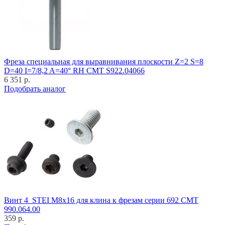
Фреза специальная для выравнивания плоскости Z=2 S=8
D=40 I=7/8,2 A=40° RH CMT S922.04066
6 351 р.
Подобрать аналог
Винт 4_STEI M8x16 для клина к фрезам серии 692 CMT
990.064.00
359 р.