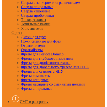
Сверла с зенкером и ограничителем
Сверла спиральные
Сверла чашечные
Сверла-пробочники
Тиски, зажимы
Точильные камни
Уплотнители
Фрезы
Диски для фрез
Ножи сменные для фрез
Ограничители
Органайзеры
Фрезы для Festool Domino
Фрезы для глубокого пазования
Фрезы для долбежного станка
Фрезы для дюбельного фрезера MAFELL
Фрезы для станков с ЧПУ
Фрезы комплекты
Фрезы концевые
Фрезы насадные со сменными ножами
Фрезы спиральные
CMT в рассрочку