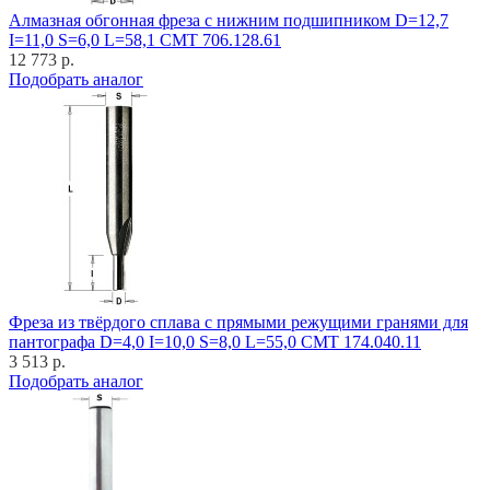
Алмазная обгонная фреза с нижним подшипником D=12,7
I=11,0 S=6,0 L=58,1 CMT 706.128.61
12 773 р.
Подобрать аналог
Фреза из твёрдого сплава с прямыми режущими гранями для
пантографа D=4,0 I=10,0 S=8,0 L=55,0 CMT 174.040.11
3 513 р.
Подобрать аналог