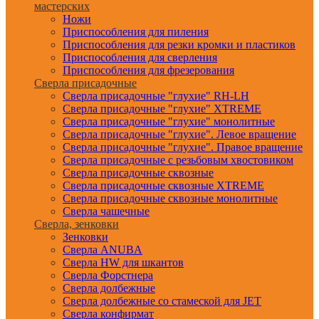
мастерских
Ножи
Приспособления для пиления
Приспособления для резки кромки и пластиков
Приспособления для сверления
Приспособления для фрезерования
Сверла присадочные
Сверла присадочные "глухие" RH-LH
Сверла присадочные "глухие" XTREME
Сверла присадочные "глухие" монолитные
Сверла присадочные "глухие". Левое вращение
Сверла присадочные "глухие". Правое вращение
Сверла присадочные с резьбовым хвостовиком
Сверла присадочные сквозные
Сверла присадочные сквозные XTREME
Сверла присадочные сквозные монолитные
Сверла чашечные
Сверла, зенковки
Зенковки
Сверла ANUBA
Сверла HW для шкантов
Сверла Форстнера
Сверла долбежные
Сверла долбежные со стамеской для JET
Сверла конфирмат