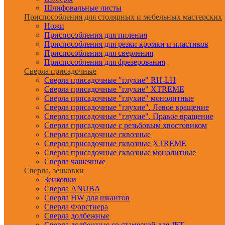
Шлифовальные листы
Приспособления для столярных и мебельных мастерских
Ножи
Приспособления для пиления
Приспособления для резки кромки и пластиков
Приспособления для сверления
Приспособления для фрезерования
Сверла присадочные
Сверла присадочные "глухие" RH-LH
Сверла присадочные "глухие" XTREME
Сверла присадочные "глухие" монолитные
Сверла присадочные "глухие". Левое вращение
Сверла присадочные "глухие". Правое вращение
Сверла присадочные с резьбовым хвостовиком
Сверла присадочные сквозные
Сверла присадочные сквозные XTREME
Сверла присадочные сквозные монолитные
Сверла чашечные
Сверла, зенковки
Зенковки
Сверла ANUBA
Сверла HW для шкантов
Сверла Форстнера
Сверла долбежные
Сверла долбежные со стамеской для JET