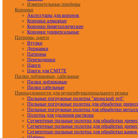
Измерительные приборы
Коронки
Аксессуары для коронок
Коронки алмазные
Коронки биметаллические
Коронки универсальные
Патроны, цанги
Втулки
Державки
Патроны
Переходники
Цанги
Цанги для CMT7E
Пилки лобзиковые, сабельные
Пилки лобзиковые
Пилки сабельные
Принадлежности для мультифункционального резака
Пильные погружные полотна "японский зуб"
Пильные погружные полотна для обработки древе
Пильные погружные полотна для обработки металл
Полотна для удаления раствора
Сегментные пильные полотна для обработки древе
Сегментные пильные полотна для обработки древе
Сегментные пильные полотна для обработки камня
Шаберы