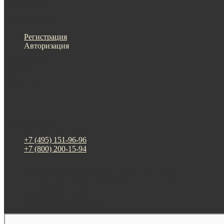
Меню
Назад
×
Личный кабинет
Регистрация
Авторизация
Информация
Настройки
Обратная связь
+7 (495) 151-96-96
+7 (800) 200-15-94
г. Москва. ул. Суздальская, д. 18г (ТЦ ТРИО)
Будни: 09:00 - 20:00
СБ-ВС: прием заказов
Москва
Яндекс Карты — транспорт, навигация, поиск мест