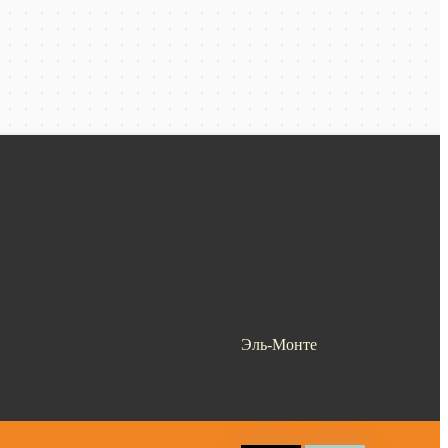
Эль-Монте
Ваш город —
Эль-Монте
?