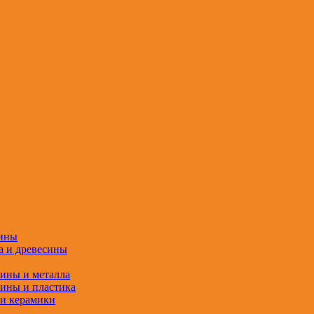
сины
а и древесины
сины и металла
сины и пластика
 и керамики