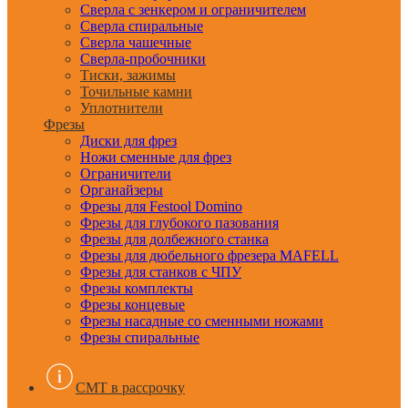
Сверла с зенкером и ограничителем
Сверла спиральные
Сверла чашечные
Сверла-пробочники
Тиски, зажимы
Точильные камни
Уплотнители
Фрезы
Диски для фрез
Ножи сменные для фрез
Ограничители
Органайзеры
Фрезы для Festool Domino
Фрезы для глубокого пазования
Фрезы для долбежного станка
Фрезы для дюбельного фрезера MAFELL
Фрезы для станков с ЧПУ
Фрезы комплекты
Фрезы концевые
Фрезы насадные со сменными ножами
Фрезы спиральные
CMT в рассрочку