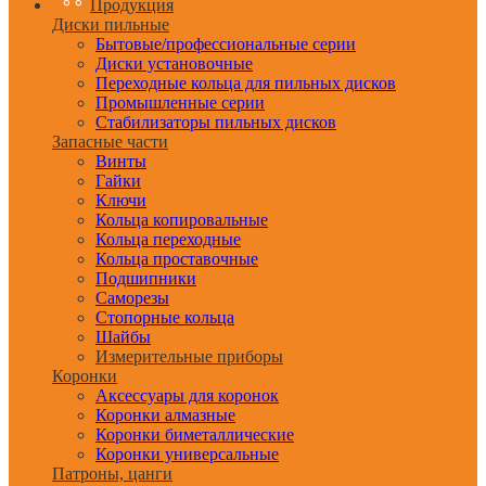
Продукция
Диски пильные
Бытовые/профессиональные серии
Диски установочные
Переходные кольца для пильных дисков
Промышленные серии
Стабилизаторы пильных дисков
Запасные части
Винты
Гайки
Ключи
Кольца копировальные
Кольца переходные
Кольца проставочные
Подшипники
Саморезы
Стопорные кольца
Шайбы
Измерительные приборы
Коронки
Аксессуары для коронок
Коронки алмазные
Коронки биметаллические
Коронки универсальные
Патроны, цанги