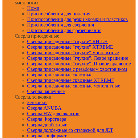
мастерских
Ножи
Приспособления для пиления
Приспособления для резки кромки и пластиков
Приспособления для сверления
Приспособления для фрезерования
Сверла присадочные
Сверла присадочные "глухие" RH-LH
Сверла присадочные "глухие" XTREME
Сверла присадочные "глухие" монолитные
Сверла присадочные "глухие". Левое вращение
Сверла присадочные "глухие". Правое вращение
Сверла присадочные с резьбовым хвостовиком
Сверла присадочные сквозные
Сверла присадочные сквозные XTREME
Сверла присадочные сквозные монолитные
Сверла чашечные
Сверла, зенковки
Зенковки
Сверла ANUBA
Сверла HW для шкантов
Сверла Форстнера
Сверла долбежные
Сверла долбежные со стамеской для JET
Сверла конфирмат