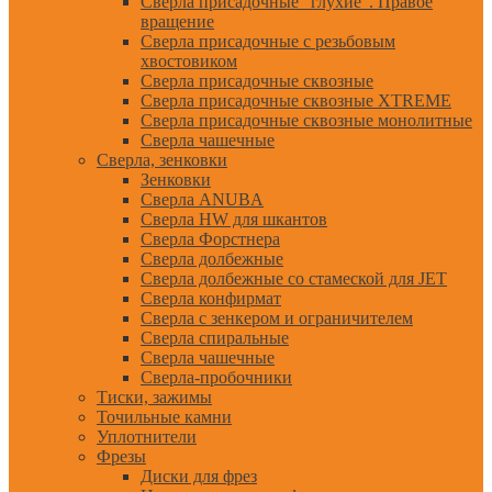
Сверла присадочные "глухие". Правое
вращение
Сверла присадочные с резьбовым
хвостовиком
Сверла присадочные сквозные
Сверла присадочные сквозные XTREME
Сверла присадочные сквозные монолитные
Сверла чашечные
Сверла, зенковки
Зенковки
Сверла ANUBA
Сверла HW для шкантов
Сверла Форстнера
Сверла долбежные
Сверла долбежные со стамеской для JET
Сверла конфирмат
Сверла с зенкером и ограничителем
Сверла спиральные
Сверла чашечные
Сверла-пробочники
Тиски, зажимы
Точильные камни
Уплотнители
Фрезы
Диски для фрез