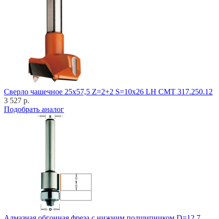
Cверло чашечное 25x57,5 Z=2+2 S=10x26 LH CMT 317.250.12
3 527 р.
Подобрать аналог
Алмазная обгонная фреза с нижним подшипником D=12,7