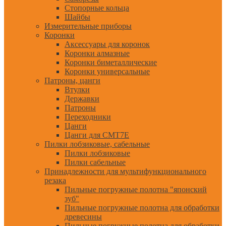
Стопорные кольца
Шайбы
Измерительные приборы
Коронки
Аксессуары для коронок
Коронки алмазные
Коронки биметаллические
Коронки универсальные
Патроны, цанги
Втулки
Державки
Патроны
Переходники
Цанги
Цанги для CMT7E
Пилки лобзиковые, сабельные
Пилки лобзиковые
Пилки сабельные
Принадлежности для мультифункционального
резака
Пильные погружные полотна "японский
зуб"
Пильные погружные полотна для обработки
древесины
Пильные погружные полотна для обработки