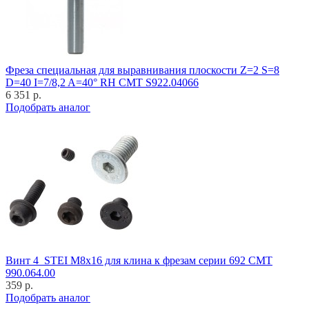
Фреза специальная для выравнивания плоскости Z=2 S=8
D=40 I=7/8,2 A=40° RH CMT S922.04066
6 351 р.
Подобрать аналог
Винт 4_STEI M8x16 для клина к фрезам серии 692 CMT
990.064.00
359 р.
Подобрать аналог