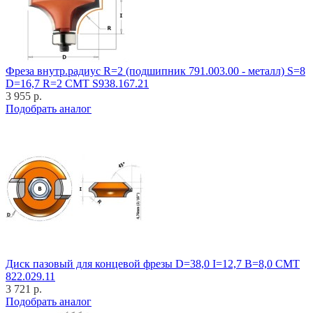
Фреза внутр.радиус R=2 (подшипник 791.003.00 - металл) S=8
D=16,7 R=2 CMT S938.167.21
3 955 р.
Подобрать аналог
Диск пазовый для концевой фрезы D=38,0 I=12,7 B=8,0 CMT
822.029.11
3 721 р.
Подобрать аналог