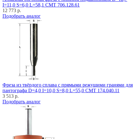
I=11,0 S=6,0 L=58,1 CMT 706.128.61
12 773 р.
Подобрать аналог
Фреза из твёрдого сплава с прямыми режущими гранями для
пантографа D=4,0 I=10,0 S=8,0 L=55,0 CMT 174.040.11
3 513 р.
Подобрать аналог