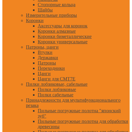
Стопорные кольца
Шайбы
Измерительные приборы
Коронки
Аксессуары для коронок
Коронки алмазные
Коронки биметаллические
Коронки универсальные
Патроны, цанги
Втулки
Державки
Патроны
Переходники
Цанги
Цанги для CMT7E
Пилки лобзиковые, сабельные
Пилки лобзиковые
Пилки сабельные
Принадлежности для мультифункционального
резака
Пильные погружные полотна "японский
зуб"
Пильные погружные полотна для обработки
древесины
Пильные погружные полотна для обработки