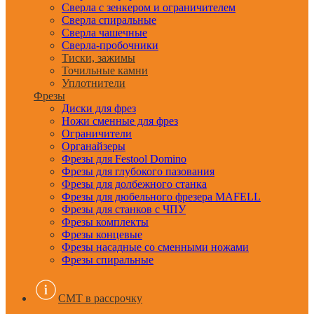
Сверла с зенкером и ограничителем
Сверла спиральные
Сверла чашечные
Сверла-пробочники
Тиски, зажимы
Точильные камни
Уплотнители
Фрезы
Диски для фрез
Ножи сменные для фрез
Ограничители
Органайзеры
Фрезы для Festool Domino
Фрезы для глубокого пазования
Фрезы для долбежного станка
Фрезы для дюбельного фрезера MAFELL
Фрезы для станков с ЧПУ
Фрезы комплекты
Фрезы концевые
Фрезы насадные со сменными ножами
Фрезы спиральные
CMT в рассрочку