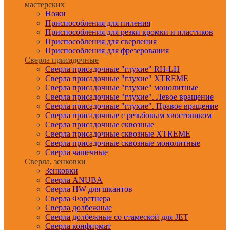
мастерских
Ножи
Приспособления для пиления
Приспособления для резки кромки и пластиков
Приспособления для сверления
Приспособления для фрезерования
Сверла присадочные
Сверла присадочные "глухие" RH-LH
Сверла присадочные "глухие" XTREME
Сверла присадочные "глухие" монолитные
Сверла присадочные "глухие". Левое вращение
Сверла присадочные "глухие". Правое вращение
Сверла присадочные с резьбовым хвостовиком
Сверла присадочные сквозные
Сверла присадочные сквозные XTREME
Сверла присадочные сквозные монолитные
Сверла чашечные
Сверла, зенковки
Зенковки
Сверла ANUBA
Сверла HW для шкантов
Сверла Форстнера
Сверла долбежные
Сверла долбежные со стамеской для JET
Сверла конфирмат