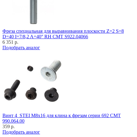
Фреза специальная для выравнивания плоскости Z=2 S=8
D=40 I=7/8,2 A=40° RH CMT S922.04066
6 351 р.
Подобрать аналог
Винт 4_STEI M8x16 для клина к фрезам серии 692 CMT
990.064.00
359 р.
Подобрать аналог