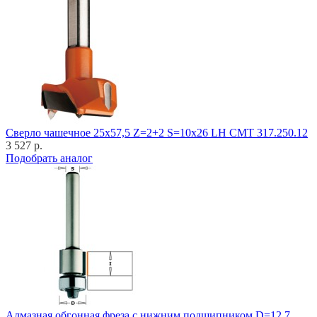
Cверло чашечное 25x57,5 Z=2+2 S=10x26 LH CMT 317.250.12
3 527 р.
Подобрать аналог
Алмазная обгонная фреза с нижним подшипником D=12,7