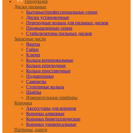
Продукция
Диски пильные
Бытовые/профессиональные серии
Диски установочные
Переходные кольца для пильных дисков
Промышленные серии
Стабилизаторы пильных дисков
Запасные части
Винты
Гайки
Ключи
Кольца копировальные
Кольца переходные
Кольца проставочные
Подшипники
Саморезы
Стопорные кольца
Шайбы
Измерительные приборы
Коронки
Аксессуары для коронок
Коронки алмазные
Коронки биметаллические
Коронки универсальные
Патроны, цанги