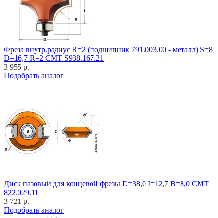
Фреза внутр.радиус R=2 (подшипник 791.003.00 - металл) S=8
D=16,7 R=2 CMT S938.167.21
3 955 р.
Подобрать аналог
Диск пазовый для концевой фрезы D=38,0 I=12,7 B=8,0 CMT
822.029.11
3 721 р.
Подобрать аналог