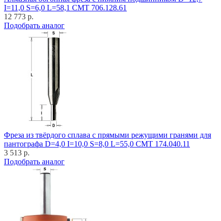
I=11,0 S=6,0 L=58,1 CMT 706.128.61
12 773 р.
Подобрать аналог
Фреза из твёрдого сплава с прямыми режущими гранями для
пантографа D=4,0 I=10,0 S=8,0 L=55,0 CMT 174.040.11
3 513 р.
Подобрать аналог