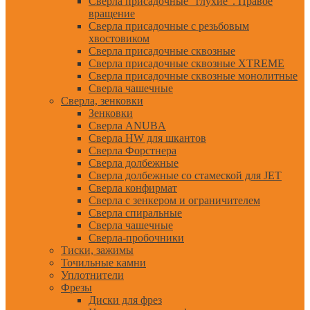
Сверла присадочные "глухие". Правое
вращение
Сверла присадочные с резьбовым
хвостовиком
Сверла присадочные сквозные
Сверла присадочные сквозные XTREME
Сверла присадочные сквозные монолитные
Сверла чашечные
Сверла, зенковки
Зенковки
Сверла ANUBA
Сверла HW для шкантов
Сверла Форстнера
Сверла долбежные
Сверла долбежные со стамеской для JET
Сверла конфирмат
Сверла с зенкером и ограничителем
Сверла спиральные
Сверла чашечные
Сверла-пробочники
Тиски, зажимы
Точильные камни
Уплотнители
Фрезы
Диски для фрез