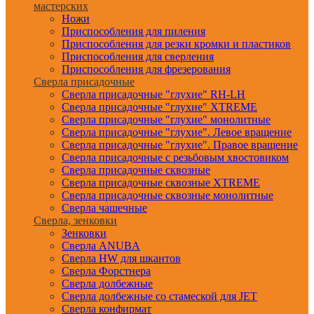
мастерских
Ножи
Приспособления для пиления
Приспособления для резки кромки и пластиков
Приспособления для сверления
Приспособления для фрезерования
Сверла присадочные
Сверла присадочные "глухие" RH-LH
Сверла присадочные "глухие" XTREME
Сверла присадочные "глухие" монолитные
Сверла присадочные "глухие". Левое вращение
Сверла присадочные "глухие". Правое вращение
Сверла присадочные с резьбовым хвостовиком
Сверла присадочные сквозные
Сверла присадочные сквозные XTREME
Сверла присадочные сквозные монолитные
Сверла чашечные
Сверла, зенковки
Зенковки
Сверла ANUBA
Сверла HW для шкантов
Сверла Форстнера
Сверла долбежные
Сверла долбежные со стамеской для JET
Сверла конфирмат