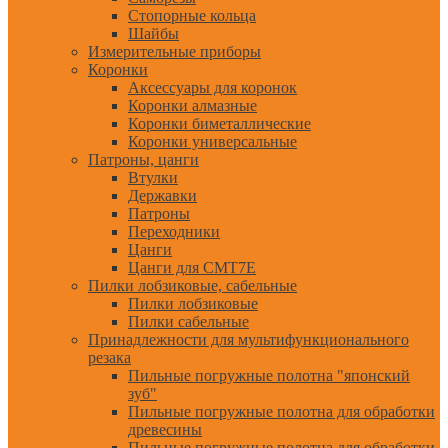
Стопорные кольца
Шайбы
Измерительные приборы
Коронки
Аксессуары для коронок
Коронки алмазные
Коронки биметаллические
Коронки универсальные
Патроны, цанги
Втулки
Державки
Патроны
Переходники
Цанги
Цанги для CMT7E
Пилки лобзиковые, сабельные
Пилки лобзиковые
Пилки сабельные
Принадлежности для мультифункционального
резака
Пильные погружные полотна "японский
зуб"
Пильные погружные полотна для обработки
древесины
Пильные погружные полотна для обработки