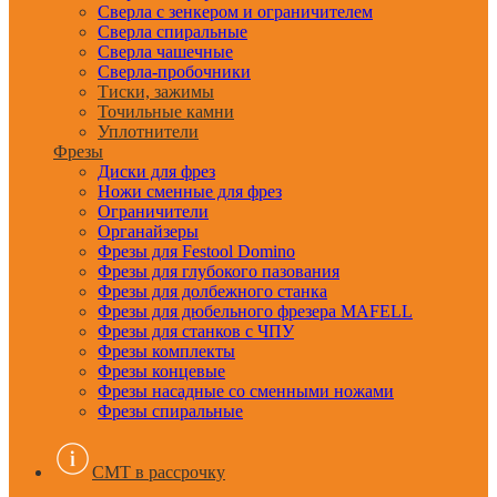
Сверла с зенкером и ограничителем
Сверла спиральные
Сверла чашечные
Сверла-пробочники
Тиски, зажимы
Точильные камни
Уплотнители
Фрезы
Диски для фрез
Ножи сменные для фрез
Ограничители
Органайзеры
Фрезы для Festool Domino
Фрезы для глубокого пазования
Фрезы для долбежного станка
Фрезы для дюбельного фрезера MAFELL
Фрезы для станков с ЧПУ
Фрезы комплекты
Фрезы концевые
Фрезы насадные со сменными ножами
Фрезы спиральные
CMT в рассрочку