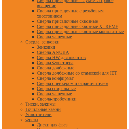
Сверла присадочные "глухие". Правое
вращение
Сверла присадочные с резьбовым
хвостовиком
Сверла присадочные сквозные
Сверла присадочные сквозные XTREME
Сверла присадочные сквозные монолитные
Сверла чашечные
Сверла, зенковки
Зенковки
Сверла ANUBA
Сверла HW для шкантов
Сверла Форстнера
Сверла долбежные
Сверла долбежные со стамеской для JET
Сверла конфирмат
Сверла с зенкером и ограничителем
Сверла спиральные
Сверла чашечные
Сверла-пробочники
Тиски, зажимы
Точильные камни
Уплотнители
Фрезы
Диски для фрез