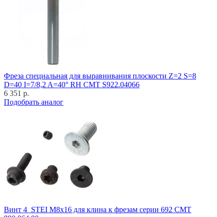
Фреза специальная для выравнивания плоскости Z=2 S=8
D=40 I=7/8,2 A=40° RH CMT S922.04066
6 351 р.
Подобрать аналог
Винт 4_STEI M8x16 для клина к фрезам серии 692 CMT