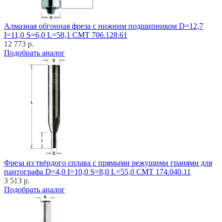
Алмазная обгонная фреза с нижним подшипником D=12,7
I=11,0 S=6,0 L=58,1 CMT 706.128.61
12 773 р.
Подобрать аналог
Фреза из твёрдого сплава с прямыми режущими гранями для
пантографа D=4,0 I=10,0 S=8,0 L=55,0 CMT 174.040.11
3 513 р.
Подобрать аналог