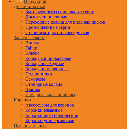
Продукция
Диски пильные
Бытовые/профессиональные серии
Диски установочные
Переходные кольца для пильных дисков
Промышленные серии
Стабилизаторы пильных дисков
Запасные части
Винты
Гайки
Ключи
Кольца копировальные
Кольца переходные
Кольца проставочные
Подшипники
Саморезы
Стопорные кольца
Шайбы
Измерительные приборы
Коронки
Аксессуары для коронок
Коронки алмазные
Коронки биметаллические
Коронки универсальные
Патроны, цанги