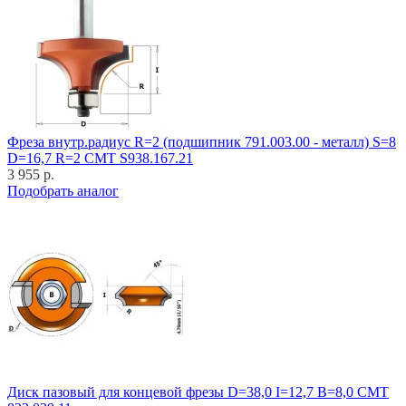
Фреза внутр.радиус R=2 (подшипник 791.003.00 - металл) S=8
D=16,7 R=2 CMT S938.167.21
3 955 р.
Подобрать аналог
Диск пазовый для концевой фрезы D=38,0 I=12,7 B=8,0 CMT