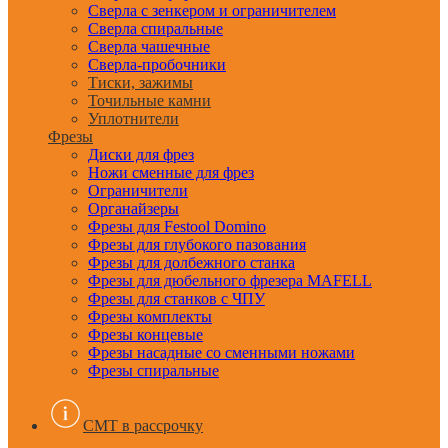
Сверла с зенкером и ограничителем
Сверла спиральные
Сверла чашечные
Сверла-пробочники
Тиски, зажимы
Точильные камни
Уплотнители
Фрезы
Диски для фрез
Ножи сменные для фрез
Ограничители
Органайзеры
Фрезы для Festool Domino
Фрезы для глубокого пазования
Фрезы для долбежного станка
Фрезы для дюбельного фрезера MAFELL
Фрезы для станков с ЧПУ
Фрезы комплекты
Фрезы концевые
Фрезы насадные со сменными ножами
Фрезы спиральные
CMT в рассрочку