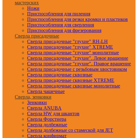
мастерских
Ножи
Приспособления для пиления
Приспособления для резки кромки и пластиков
Приспособления для сверления
Приспособления для фрезерования
Сверла присадочные
Сверла присадочные "глухие" RH-LH
Сверла присадочные "глухие" XTREME
Сверла присадочные "глухие" монолитные
Сверла присадочные "глухие". Левое вращение
Сверла присадочные "глухие". Правое вращение
Сверла присадочные с резьбовым хвостовиком
Сверла присадочные сквозные
Сверла присадочные сквозные XTREME
Сверла присадочные сквозные монолитные
Сверла чашечные
Сверла, зенковки
Зенковки
Сверла ANUBA
Сверла HW для шкантов
Сверла Форстнера
Сверла долбежные
Сверла долбежные со стамеской для JET
Сверла конфирмат