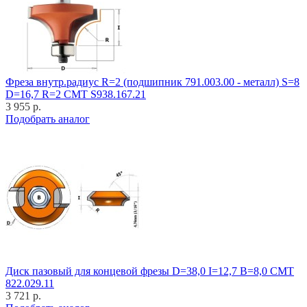
Фреза внутр.радиус R=2 (подшипник 791.003.00 - металл) S=8
D=16,7 R=2 CMT S938.167.21
3 955 р.
Подобрать аналог
Диск пазовый для концевой фрезы D=38,0 I=12,7 B=8,0 CMT
822.029.11
3 721 р.