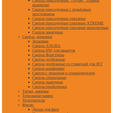
Сверла присадочные "глухие". Правое
вращение
Сверла присадочные с резьбовым
хвостовиком
Сверла присадочные сквозные
Сверла присадочные сквозные XTREME
Сверла присадочные сквозные монолитные
Сверла чашечные
Сверла, зенковки
Зенковки
Сверла ANUBA
Сверла HW для шкантов
Сверла Форстнера
Сверла долбежные
Сверла долбежные со стамеской для JET
Сверла конфирмат
Сверла с зенкером и ограничителем
Сверла спиральные
Сверла чашечные
Сверла-пробочники
Тиски, зажимы
Точильные камни
Уплотнители
Фрезы
Диски для фрез