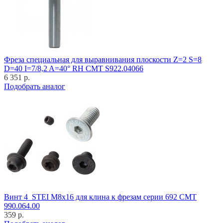
Фреза специальная для выравнивания плоскости Z=2 S=8
D=40 I=7/8,2 A=40° RH CMT S922.04066
6 351 р.
Подобрать аналог
Винт 4_STEI M8x16 для клина к фрезам серии 692 CMT
990.064.00
359 р.