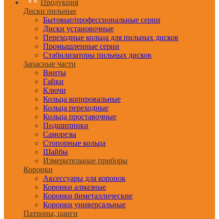
Продукция
Диски пильные
Бытовые/профессиональные серии
Диски установочные
Переходные кольца для пильных дисков
Промышленные серии
Стабилизаторы пильных дисков
Запасные части
Винты
Гайки
Ключи
Кольца копировальные
Кольца переходные
Кольца проставочные
Подшипники
Саморезы
Стопорные кольца
Шайбы
Измерительные приборы
Коронки
Аксессуары для коронок
Коронки алмазные
Коронки биметаллические
Коронки универсальные
Патроны, цанги