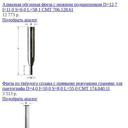
Алмазная обгонная фреза с нижним подшипником D=12,7
I=11,0 S=6,0 L=58,1 CMT 706.128.61
12 773 р.
Подобрать аналог
Фреза из твёрдого сплава с прямыми режущими гранями для
пантографа D=4,0 I=10,0 S=8,0 L=55,0 CMT 174.040.11
3 513 р.
Подобрать аналог