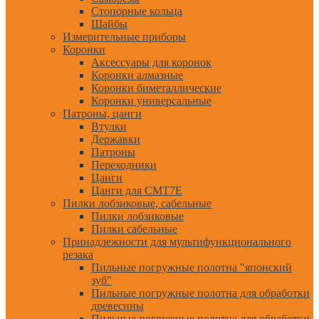
Стопорные кольца
Шайбы
Измерительные приборы
Коронки
Аксессуары для коронок
Коронки алмазные
Коронки биметаллические
Коронки универсальные
Патроны, цанги
Втулки
Державки
Патроны
Переходники
Цанги
Цанги для CMT7E
Пилки лобзиковые, сабельные
Пилки лобзиковые
Пилки сабельные
Принадлежности для мультифункционального
резака
Пильные погружные полотна "японский
зуб"
Пильные погружные полотна для обработки
древесины
Пильные погружные полотна для обработки