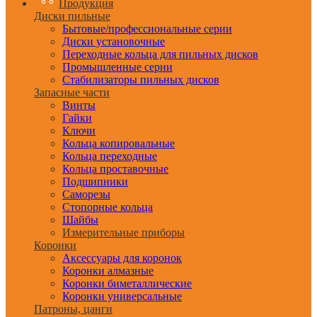
Продукция
Диски пильные
Бытовые/профессиональные серии
Диски установочные
Переходные кольца для пильных дисков
Промышленные серии
Стабилизаторы пильных дисков
Запасные части
Винты
Гайки
Ключи
Кольца копировальные
Кольца переходные
Кольца проставочные
Подшипники
Саморезы
Стопорные кольца
Шайбы
Измерительные приборы
Коронки
Аксессуары для коронок
Коронки алмазные
Коронки биметаллические
Коронки универсальные
Патроны, цанги