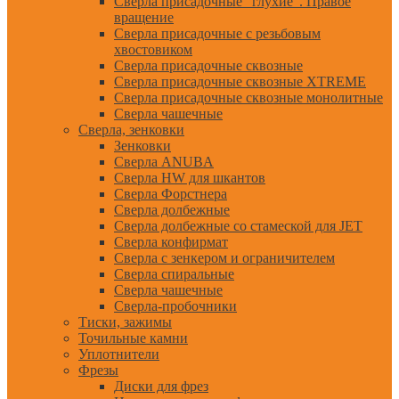
Сверла присадочные "глухие". Правое
вращение
Сверла присадочные с резьбовым
хвостовиком
Сверла присадочные сквозные
Сверла присадочные сквозные XTREME
Сверла присадочные сквозные монолитные
Сверла чашечные
Сверла, зенковки
Зенковки
Сверла ANUBA
Сверла HW для шкантов
Сверла Форстнера
Сверла долбежные
Сверла долбежные со стамеской для JET
Сверла конфирмат
Сверла с зенкером и ограничителем
Сверла спиральные
Сверла чашечные
Сверла-пробочники
Тиски, зажимы
Точильные камни
Уплотнители
Фрезы
Диски для фрез