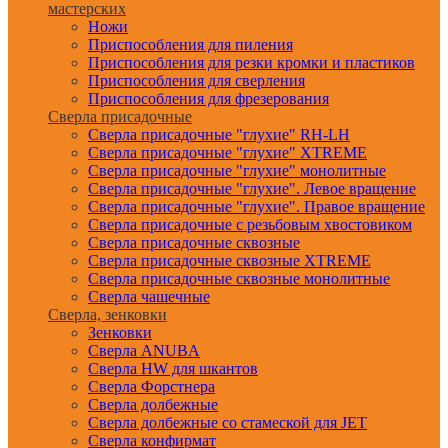
мастерских
Ножи
Приспособления для пиления
Приспособления для резки кромки и пластиков
Приспособления для сверления
Приспособления для фрезерования
Сверла присадочные
Сверла присадочные "глухие" RH-LH
Сверла присадочные "глухие" XTREME
Сверла присадочные "глухие" монолитные
Сверла присадочные "глухие". Левое вращение
Сверла присадочные "глухие". Правое вращение
Сверла присадочные с резьбовым хвостовиком
Сверла присадочные сквозные
Сверла присадочные сквозные XTREME
Сверла присадочные сквозные монолитные
Сверла чашечные
Сверла, зенковки
Зенковки
Сверла ANUBA
Сверла HW для шкантов
Сверла Форстнера
Сверла долбежные
Сверла долбежные со стамеской для JET
Сверла конфирмат