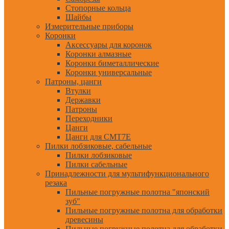
Стопорные кольца
Шайбы
Измерительные приборы
Коронки
Аксессуары для коронок
Коронки алмазные
Коронки биметаллические
Коронки универсальные
Патроны, цанги
Втулки
Державки
Патроны
Переходники
Цанги
Цанги для CMT7E
Пилки лобзиковые, сабельные
Пилки лобзиковые
Пилки сабельные
Принадлежности для мультифункционального
резака
Пильные погружные полотна "японский
зуб"
Пильные погружные полотна для обработки
древесины
Пильные погружные полотна для обработки