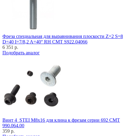
Фреза специальная для выравнивания плоскости Z=2 S=8
D=40 I=7/8,2 A=40° RH CMT S922.04066
6 351 р.
Подобрать аналог
Винт 4_STEI M8x16 для клина к фрезам серии 692 CMT
990.064.00
359 р.