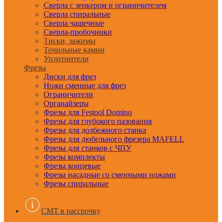
Сверла с зенкером и ограничителем
Сверла спиральные
Сверла чашечные
Сверла-пробочники
Тиски, зажимы
Точильные камни
Уплотнители
Фрезы
Диски для фрез
Ножи сменные для фрез
Ограничители
Органайзеры
Фрезы для Festool Domino
Фрезы для глубокого пазования
Фрезы для долбежного станка
Фрезы для дюбельного фрезера MAFELL
Фрезы для станков с ЧПУ
Фрезы комплекты
Фрезы концевые
Фрезы насадные со сменными ножами
Фрезы спиральные
CMT в рассрочку