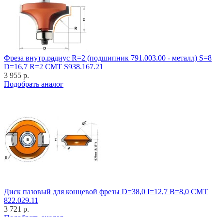
Фреза внутр.радиус R=2 (подшипник 791.003.00 - металл) S=8
D=16,7 R=2 CMT S938.167.21
3 955 р.
Подобрать аналог
Диск пазовый для концевой фрезы D=38,0 I=12,7 B=8,0 CMT
822.029.11
3 721 р.