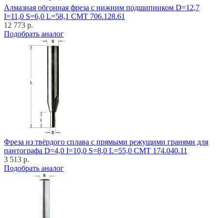
Алмазная обгонная фреза с нижним подшипником D=12,7
I=11,0 S=6,0 L=58,1 CMT 706.128.61
12 773 р.
Подобрать аналог
Фреза из твёрдого сплава с прямыми режущими гранями для
пантографа D=4,0 I=10,0 S=8,0 L=55,0 CMT 174.040.11
3 513 р.
Подобрать аналог