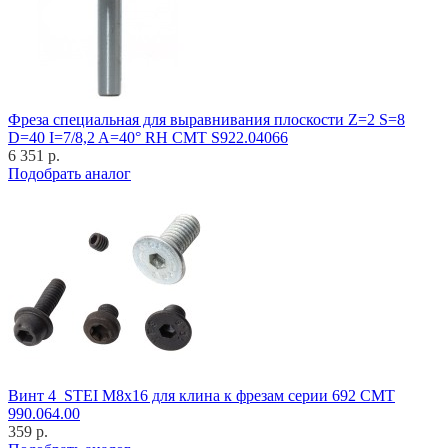
Фреза специальная для выравнивания плоскости Z=2 S=8
D=40 I=7/8,2 A=40° RH CMT S922.04066
6 351 р.
Подобрать аналог
Винт 4_STEI M8x16 для клина к фрезам серии 692 CMT
990.064.00
359 р.