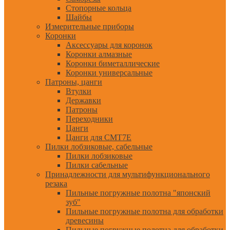
Стопорные кольца
Шайбы
Измерительные приборы
Коронки
Аксессуары для коронок
Коронки алмазные
Коронки биметаллические
Коронки универсальные
Патроны, цанги
Втулки
Державки
Патроны
Переходники
Цанги
Цанги для CMT7E
Пилки лобзиковые, сабельные
Пилки лобзиковые
Пилки сабельные
Принадлежности для мультифункционального
резака
Пильные погружные полотна "японский
зуб"
Пильные погружные полотна для обработки
древесины
Пильные погружные полотна для обработки