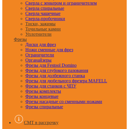
Сверла с зенкером и ограничителем
Сверла спиральные
Сверла чашечные
Сверла-пробочники
Тиски, зажимы
Точильные камни
Уплотнители
Фрезы
Диски для фрез
Ножи сменные для фрез
Ограничители
Органайзеры
Фрезы для Festool Domino
Фрезы для глубокого пазования
Фрезы для долбежного станка
Фрезы для дюбельного фрезера MAFELL
Фрезы для станков с ЧПУ
Фрезы комплекты
Фрезы концевые
Фрезы насадные со сменными ножами
Фрезы спиральные
CMT в рассрочку