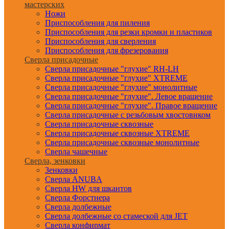
мастерских
Ножи
Приспособления для пиления
Приспособления для резки кромки и пластиков
Приспособления для сверления
Приспособления для фрезерования
Сверла присадочные
Сверла присадочные "глухие" RH-LH
Сверла присадочные "глухие" XTREME
Сверла присадочные "глухие" монолитные
Сверла присадочные "глухие". Левое вращение
Сверла присадочные "глухие". Правое вращение
Сверла присадочные с резьбовым хвостовиком
Сверла присадочные сквозные
Сверла присадочные сквозные XTREME
Сверла присадочные сквозные монолитные
Сверла чашечные
Сверла, зенковки
Зенковки
Сверла ANUBA
Сверла HW для шкантов
Сверла Форстнера
Сверла долбежные
Сверла долбежные со стамеской для JET
Сверла конфирмат