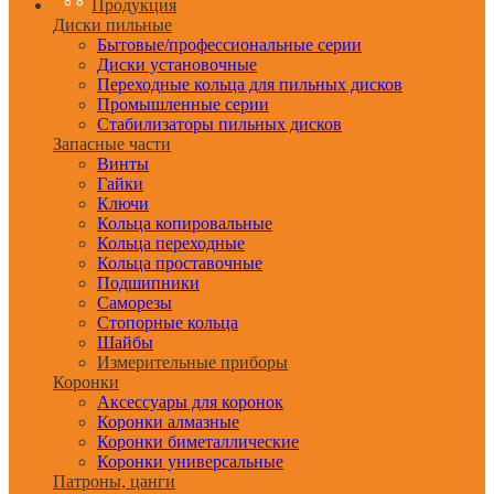
Продукция
Диски пильные
Бытовые/профессиональные серии
Диски установочные
Переходные кольца для пильных дисков
Промышленные серии
Стабилизаторы пильных дисков
Запасные части
Винты
Гайки
Ключи
Кольца копировальные
Кольца переходные
Кольца проставочные
Подшипники
Саморезы
Стопорные кольца
Шайбы
Измерительные приборы
Коронки
Аксессуары для коронок
Коронки алмазные
Коронки биметаллические
Коронки универсальные
Патроны, цанги