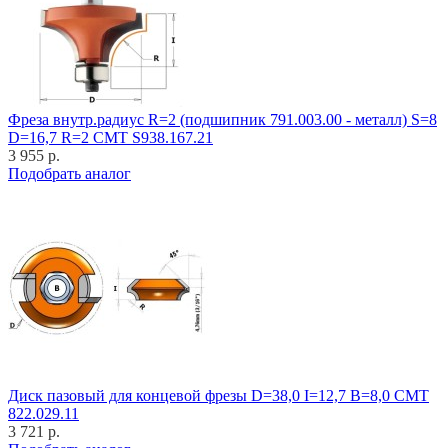
Фреза внутр.радиус R=2 (подшипник 791.003.00 - металл) S=8
D=16,7 R=2 CMT S938.167.21
3 955 р.
Подобрать аналог
Диск пазовый для концевой фрезы D=38,0 I=12,7 B=8,0 CMT
822.029.11
3 721 р.