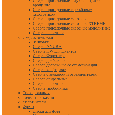
Сверла присадочные "глухие". Правое
вращение
Сверла присадочные с резьбовым
хвостовиком
Сверла присадочные сквозные
Сверла присадочные сквозные XTREME
Сверла присадочные сквозные монолитные
Сверла чашечные
Сверла, зенковки
Зенковки
Сверла ANUBA
Сверла HW для шкантов
Сверла Форстнера
Сверла долбежные
Сверла долбежные со стамеской для JET
Сверла конфирмат
Сверла с зенкером и ограничителем
Сверла спиральные
Сверла чашечные
Сверла-пробочники
Тиски, зажимы
Точильные камни
Уплотнители
Фрезы
Диски для фрез