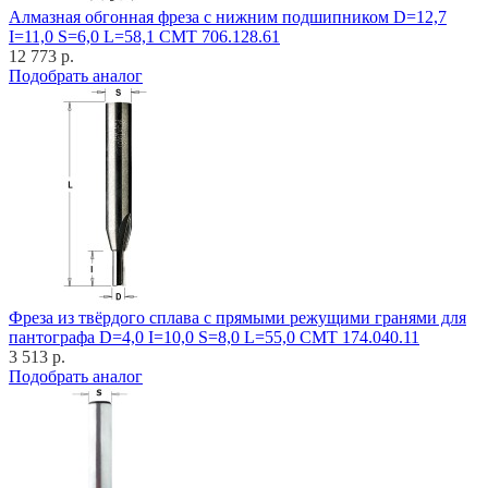
Алмазная обгонная фреза с нижним подшипником D=12,7
I=11,0 S=6,0 L=58,1 CMT 706.128.61
12 773 р.
Подобрать аналог
Фреза из твёрдого сплава с прямыми режущими гранями для
пантографа D=4,0 I=10,0 S=8,0 L=55,0 CMT 174.040.11
3 513 р.
Подобрать аналог