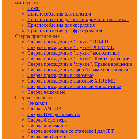
мастерских
Ножи
Приспособления для пиления
Приспособления для резки кромки и пластиков
Приспособления для сверления
Приспособления для фрезерования
Сверла присадочные
Сверла присадочные "глухие" RH-LH
Сверла присадочные "глухие" XTREME
Сверла присадочные "глухие" монолитные
Сверла присадочные "глухие". Левое вращение
Сверла присадочные "глухие". Правое вращение
Сверла присадочные с резьбовым хвостовиком
Сверла присадочные сквозные
Сверла присадочные сквозные XTREME
Сверла присадочные сквозные монолитные
Сверла чашечные
Сверла, зенковки
Зенковки
Сверла ANUBA
Сверла HW для шкантов
Сверла Форстнера
Сверла долбежные
Сверла долбежные со стамеской для JET
Сверла конфирмат