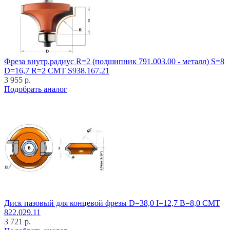
Фреза внутр.радиус R=2 (подшипник 791.003.00 - металл) S=8
D=16,7 R=2 CMT S938.167.21
3 955 р.
Подобрать аналог
Диск пазовый для концевой фрезы D=38,0 I=12,7 B=8,0 CMT
822.029.11
3 721 р.