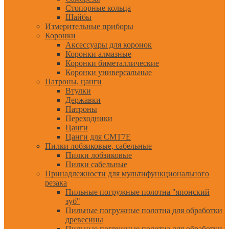
Стопорные кольца
Шайбы
Измерительные приборы
Коронки
Аксессуары для коронок
Коронки алмазные
Коронки биметаллические
Коронки универсальные
Патроны, цанги
Втулки
Державки
Патроны
Переходники
Цанги
Цанги для CMT7E
Пилки лобзиковые, сабельные
Пилки лобзиковые
Пилки сабельные
Принадлежности для мультифункционального
резака
Пильные погружные полотна "японский
зуб"
Пильные погружные полотна для обработки
древесины
Пильные погружные полотна для обработки