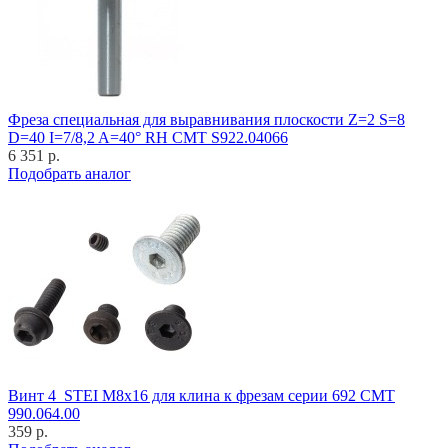
Фреза специальная для выравнивания плоскости Z=2 S=8
D=40 I=7/8,2 A=40° RH CMT S922.04066
6 351 р.
Подобрать аналог
Винт 4_STEI M8x16 для клина к фрезам серии 692 CMT
990.064.00
359 р.