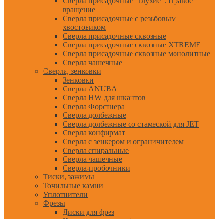
Сверла присадочные "глухие". Правое
вращение
Сверла присадочные с резьбовым
хвостовиком
Сверла присадочные сквозные
Сверла присадочные сквозные XTREME
Сверла присадочные сквозные монолитные
Сверла чашечные
Сверла, зенковки
Зенковки
Сверла ANUBA
Сверла HW для шкантов
Сверла Форстнера
Сверла долбежные
Сверла долбежные со стамеской для JET
Сверла конфирмат
Сверла с зенкером и ограничителем
Сверла спиральные
Сверла чашечные
Сверла-пробочники
Тиски, зажимы
Точильные камни
Уплотнители
Фрезы
Диски для фрез