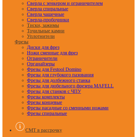
Сверла с зенкером и ограничителем
Сверла спиральные
Сверла чашечные
Сверла-пробочники
Тиски, зажимы
Точильные камни
Уплотнители
Фрезы
Диски для фрез
Ножи сменные для фрез
Ограничители
Органайзеры
Фрезы для Festool Domino
Фрезы для глубокого пазования
Фрезы для долбежного станка
Фрезы для дюбельного фрезера MAFELL
Фрезы для станков с ЧПУ
Фрезы комплекты
Фрезы концевые
Фрезы насадные со сменными ножами
Фрезы спиральные
CMT в рассрочку