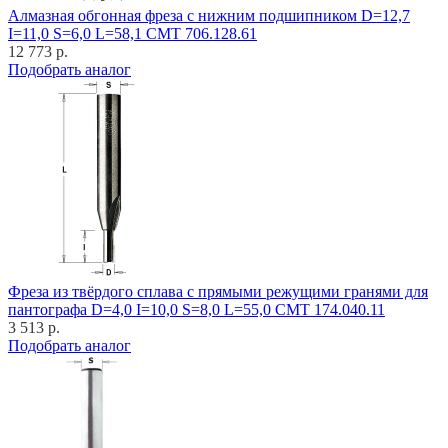
Алмазная обгонная фреза с нижним подшипником D=12,7
I=11,0 S=6,0 L=58,1 CMT 706.128.61
12 773 р.
Подобрать аналог
Фреза из твёрдого сплава с прямыми режущими гранями для
пантографа D=4,0 I=10,0 S=8,0 L=55,0 CMT 174.040.11
3 513 р.
Подобрать аналог