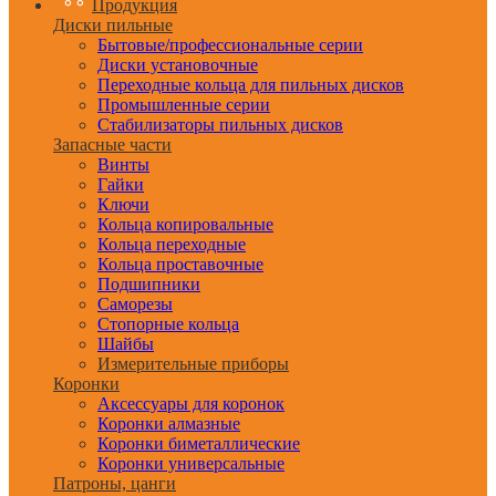
Продукция
Диски пильные
Бытовые/профессиональные серии
Диски установочные
Переходные кольца для пильных дисков
Промышленные серии
Стабилизаторы пильных дисков
Запасные части
Винты
Гайки
Ключи
Кольца копировальные
Кольца переходные
Кольца проставочные
Подшипники
Саморезы
Стопорные кольца
Шайбы
Измерительные приборы
Коронки
Аксессуары для коронок
Коронки алмазные
Коронки биметаллические
Коронки универсальные
Патроны, цанги