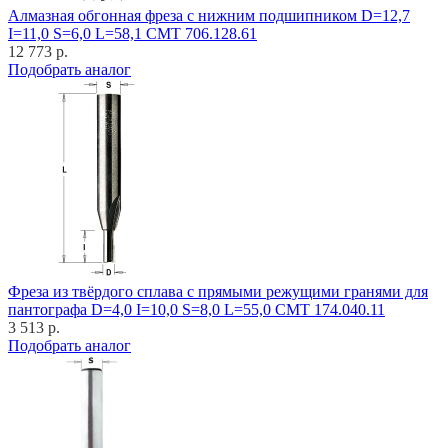
Алмазная обгонная фреза с нижним подшипником D=12,7
I=11,0 S=6,0 L=58,1 CMT 706.128.61
12 773 р.
Подобрать аналог
Фреза из твёрдого сплава с прямыми режущими гранями для
пантографа D=4,0 I=10,0 S=8,0 L=55,0 CMT 174.040.11
3 513 р.
Подобрать аналог