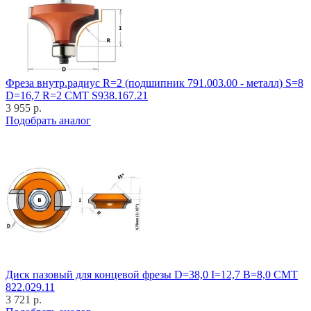
Фреза внутр.радиус R=2 (подшипник 791.003.00 - металл) S=8
D=16,7 R=2 CMT S938.167.21
3 955 р.
Подобрать аналог
Диск пазовый для концевой фрезы D=38,0 I=12,7 B=8,0 CMT
822.029.11
3 721 р.