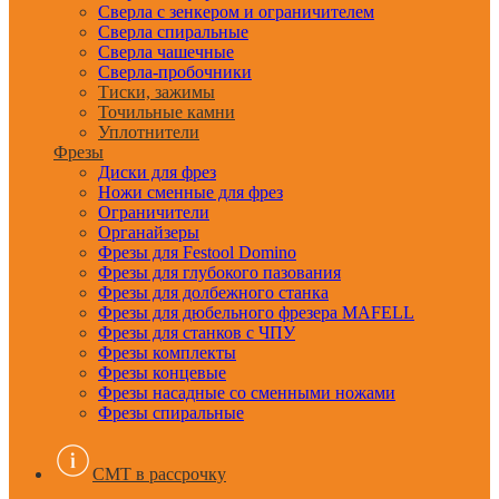
Сверла с зенкером и ограничителем
Сверла спиральные
Сверла чашечные
Сверла-пробочники
Тиски, зажимы
Точильные камни
Уплотнители
Фрезы
Диски для фрез
Ножи сменные для фрез
Ограничители
Органайзеры
Фрезы для Festool Domino
Фрезы для глубокого пазования
Фрезы для долбежного станка
Фрезы для дюбельного фрезера MAFELL
Фрезы для станков с ЧПУ
Фрезы комплекты
Фрезы концевые
Фрезы насадные со сменными ножами
Фрезы спиральные
CMT в рассрочку