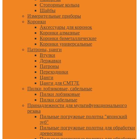
Стопорные кольца
Шайбы
Измерительные приборы
Коронки
Аксессуары для коронок
Коронки алмазные
Коронки биметаллические
Коронки универсальные
Патроны, цанги
Втулки
Державки
Патроны
Переходники
Цанги
Цанги для CMT7E
Пилки лобзиковые, сабельные
Пилки лобзиковые
Пилки сабельные
Принадлежности для мультифункционального
резака
Пильные погружные полотна "японский
зуб"
Пильные погружные полотна для обработки
древесины
Пильные погружные полотна для обработки