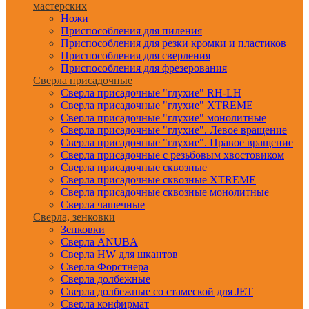
мастерских
Ножи
Приспособления для пиления
Приспособления для резки кромки и пластиков
Приспособления для сверления
Приспособления для фрезерования
Сверла присадочные
Сверла присадочные "глухие" RH-LH
Сверла присадочные "глухие" XTREME
Сверла присадочные "глухие" монолитные
Сверла присадочные "глухие". Левое вращение
Сверла присадочные "глухие". Правое вращение
Сверла присадочные с резьбовым хвостовиком
Сверла присадочные сквозные
Сверла присадочные сквозные XTREME
Сверла присадочные сквозные монолитные
Сверла чашечные
Сверла, зенковки
Зенковки
Сверла ANUBA
Сверла HW для шкантов
Сверла Форстнера
Сверла долбежные
Сверла долбежные со стамеской для JET
Сверла конфирмат