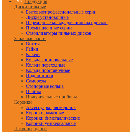
Продукция
Диски пильные
Бытовые/профессиональные серии
Диски установочные
Переходные кольца для пильных дисков
Промышленные серии
Стабилизаторы пильных дисков
Запасные части
Винты
Гайки
Ключи
Кольца копировальные
Кольца переходные
Кольца проставочные
Подшипники
Саморезы
Стопорные кольца
Шайбы
Измерительные приборы
Коронки
Аксессуары для коронок
Коронки алмазные
Коронки биметаллические
Коронки универсальные
Патроны, цанги