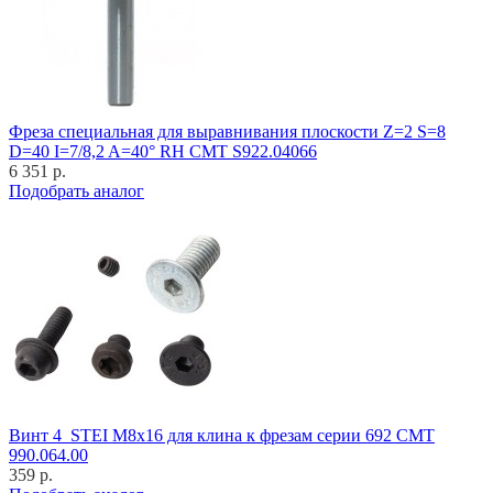
Фреза специальная для выравнивания плоскости Z=2 S=8
D=40 I=7/8,2 A=40° RH CMT S922.04066
6 351 р.
Подобрать аналог
Винт 4_STEI M8x16 для клина к фрезам серии 692 CMT
990.064.00
359 р.