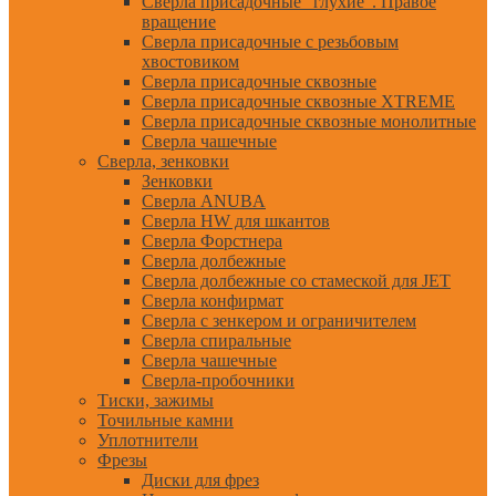
Сверла присадочные "глухие". Правое
вращение
Сверла присадочные с резьбовым
хвостовиком
Сверла присадочные сквозные
Сверла присадочные сквозные XTREME
Сверла присадочные сквозные монолитные
Сверла чашечные
Сверла, зенковки
Зенковки
Сверла ANUBA
Сверла HW для шкантов
Сверла Форстнера
Сверла долбежные
Сверла долбежные со стамеской для JET
Сверла конфирмат
Сверла с зенкером и ограничителем
Сверла спиральные
Сверла чашечные
Сверла-пробочники
Тиски, зажимы
Точильные камни
Уплотнители
Фрезы
Диски для фрез