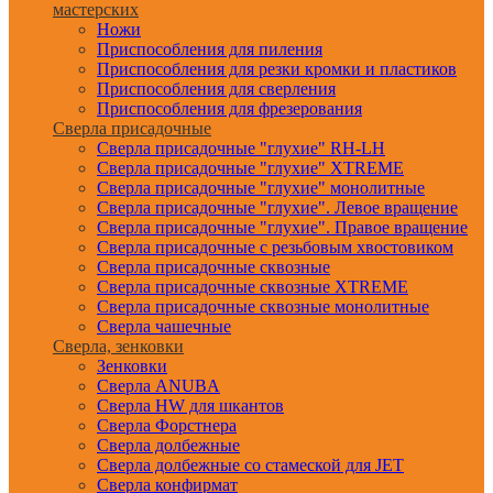
мастерских
Ножи
Приспособления для пиления
Приспособления для резки кромки и пластиков
Приспособления для сверления
Приспособления для фрезерования
Сверла присадочные
Сверла присадочные "глухие" RH-LH
Сверла присадочные "глухие" XTREME
Сверла присадочные "глухие" монолитные
Сверла присадочные "глухие". Левое вращение
Сверла присадочные "глухие". Правое вращение
Сверла присадочные с резьбовым хвостовиком
Сверла присадочные сквозные
Сверла присадочные сквозные XTREME
Сверла присадочные сквозные монолитные
Сверла чашечные
Сверла, зенковки
Зенковки
Сверла ANUBA
Сверла HW для шкантов
Сверла Форстнера
Сверла долбежные
Сверла долбежные со стамеской для JET
Сверла конфирмат