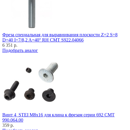
Фреза специальная для выравнивания плоскости Z=2 S=8
D=40 I=7/8,2 A=40° RH CMT S922.04066
6 351 р.
Подобрать аналог
Винт 4_STEI M8x16 для клина к фрезам серии 692 CMT
990.064.00
359 р.