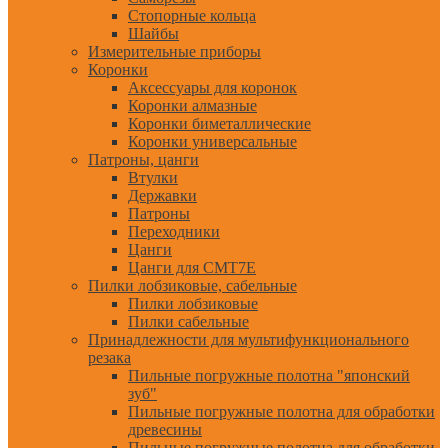
Стопорные кольца
Шайбы
Измерительные приборы
Коронки
Аксессуары для коронок
Коронки алмазные
Коронки биметаллические
Коронки универсальные
Патроны, цанги
Втулки
Державки
Патроны
Переходники
Цанги
Цанги для CMT7E
Пилки лобзиковые, сабельные
Пилки лобзиковые
Пилки сабельные
Принадлежности для мультифункционального
резака
Пильные погружные полотна "японский
зуб"
Пильные погружные полотна для обработки
древесины
Пильные погружные полотна для обработки