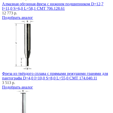
Алмазная обгонная фреза с нижним подшипником D=12,7
I=11,0 S=6,0 L=58,1 CMT 706.128.61
12 773 р.
Подобрать аналог
Фреза из твёрдого сплава с прямыми режущими гранями для
пантографа D=4,0 I=10,0 S=8,0 L=55,0 CMT 174.040.11
3 513 р.
Подобрать аналог