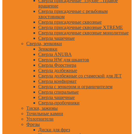
Сверла присадочные "глухие". Правое
вращение
Сверла присадочные с резьбовым
хвостовиком
Сверла присадочные сквозные
Сверла присадочные сквозные XTREME
Сверла присадочные сквозные монолитные
Сверла чашечные
Сверла, зенковки
Зенковки
Сверла ANUBA
Сверла HW для шкантов
Сверла Форстнера
Сверла долбежные
Сверла долбежные со стамеской для JET
Сверла конфирмат
Сверла с зенкером и ограничителем
Сверла спиральные
Сверла чашечные
Сверла-пробочники
Тиски, зажимы
Точильные камни
Уплотнители
Фрезы
Диски для фрез