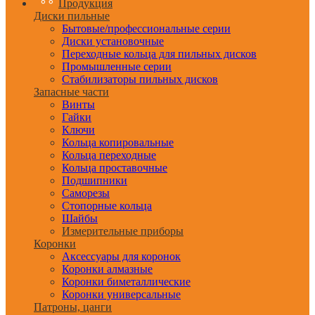
Продукция
Диски пильные
Бытовые/профессиональные серии
Диски установочные
Переходные кольца для пильных дисков
Промышленные серии
Стабилизаторы пильных дисков
Запасные части
Винты
Гайки
Ключи
Кольца копировальные
Кольца переходные
Кольца проставочные
Подшипники
Саморезы
Стопорные кольца
Шайбы
Измерительные приборы
Коронки
Аксессуары для коронок
Коронки алмазные
Коронки биметаллические
Коронки универсальные
Патроны, цанги