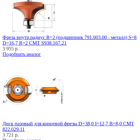
Фреза внутр.радиус R=2 (подшипник 791.003.00 - металл) S=8
D=16,7 R=2 CMT S938.167.21
3 955 р.
Подобрать аналог
Диск пазовый для концевой фрезы D=38,0 I=12,7 B=8,0 CMT
822.029.11
3 721 р.