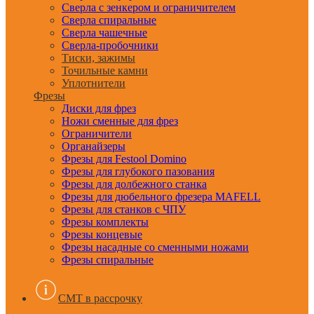
Сверла с зенкером и ограничителем
Сверла спиральные
Сверла чашечные
Сверла-пробочники
Тиски, зажимы
Точильные камни
Уплотнители
Фрезы
Диски для фрез
Ножи сменные для фрез
Ограничители
Органайзеры
Фрезы для Festool Domino
Фрезы для глубокого пазования
Фрезы для долбежного станка
Фрезы для дюбельного фрезера MAFELL
Фрезы для станков с ЧПУ
Фрезы комплекты
Фрезы концевые
Фрезы насадные со сменными ножами
Фрезы спиральные
CMT в рассрочку