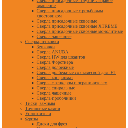
Сверла присадочные "глухие". Правое
вращение
Сверла присадочные с резьбовым
хвостовиком
Сверла присадочные сквозные
Сверла присадочные сквозные XTREME
Сверла присадочные сквозные монолитные
Сверла чашечные
Сверла, зенковки
Зенковки
Сверла ANUBA
Сверла HW для шкантов
Сверла Форстнера
Сверла долбежные
Сверла долбежные со стамеской для JET
Сверла конфирмат
Сверла с зенкером и ограничителем
Сверла спиральные
Сверла чашечные
Сверла-пробочники
Тиски, зажимы
Точильные камни
Уплотнители
Фрезы
Диски для фрез