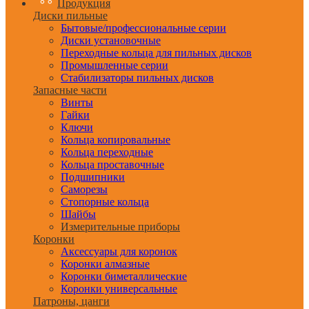
Продукция
Диски пильные
Бытовые/профессиональные серии
Диски установочные
Переходные кольца для пильных дисков
Промышленные серии
Стабилизаторы пильных дисков
Запасные части
Винты
Гайки
Ключи
Кольца копировальные
Кольца переходные
Кольца проставочные
Подшипники
Саморезы
Стопорные кольца
Шайбы
Измерительные приборы
Коронки
Аксессуары для коронок
Коронки алмазные
Коронки биметаллические
Коронки универсальные
Патроны, цанги