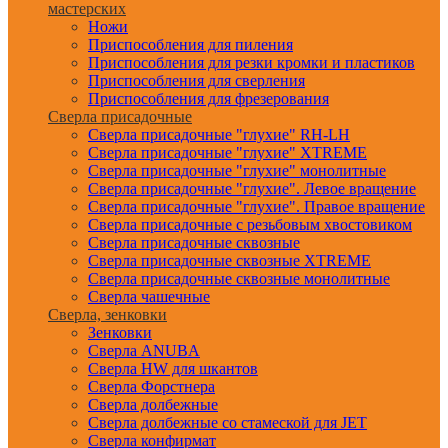
мастерских
Ножи
Приспособления для пиления
Приспособления для резки кромки и пластиков
Приспособления для сверления
Приспособления для фрезерования
Сверла присадочные
Сверла присадочные "глухие" RH-LH
Сверла присадочные "глухие" XTREME
Сверла присадочные "глухие" монолитные
Сверла присадочные "глухие". Левое вращение
Сверла присадочные "глухие". Правое вращение
Сверла присадочные с резьбовым хвостовиком
Сверла присадочные сквозные
Сверла присадочные сквозные XTREME
Сверла присадочные сквозные монолитные
Сверла чашечные
Сверла, зенковки
Зенковки
Сверла ANUBA
Сверла HW для шкантов
Сверла Форстнера
Сверла долбежные
Сверла долбежные со стамеской для JET
Сверла конфирмат