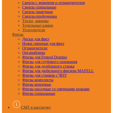
Сверла с зенкером и ограничителем
Сверла спиральные
Сверла чашечные
Сверла-пробочники
Тиски, зажимы
Точильные камни
Уплотнители
Фрезы
Диски для фрез
Ножи сменные для фрез
Ограничители
Органайзеры
Фрезы для Festool Domino
Фрезы для глубокого пазования
Фрезы для долбежного станка
Фрезы для дюбельного фрезера MAFELL
Фрезы для станков с ЧПУ
Фрезы комплекты
Фрезы концевые
Фрезы насадные со сменными ножами
Фрезы спиральные
CMT в рассрочку