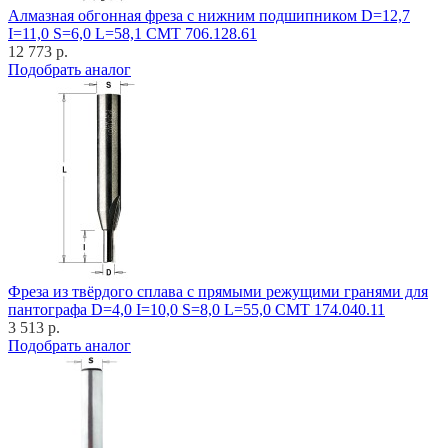
Алмазная обгонная фреза с нижним подшипником D=12,7
I=11,0 S=6,0 L=58,1 CMT 706.128.61
12 773 р.
Подобрать аналог
Фреза из твёрдого сплава с прямыми режущими гранями для
пантографа D=4,0 I=10,0 S=8,0 L=55,0 CMT 174.040.11
3 513 р.
Подобрать аналог