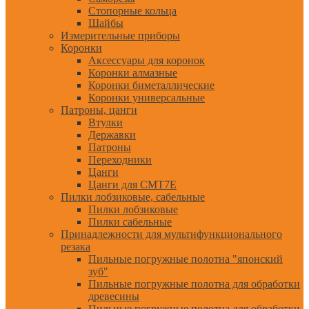
Стопорные кольца
Шайбы
Измерительные приборы
Коронки
Аксессуары для коронок
Коронки алмазные
Коронки биметаллические
Коронки универсальные
Патроны, цанги
Втулки
Державки
Патроны
Переходники
Цанги
Цанги для CMT7E
Пилки лобзиковые, сабельные
Пилки лобзиковые
Пилки сабельные
Принадлежности для мультифункционального
резака
Пильные погружные полотна "японский
зуб"
Пильные погружные полотна для обработки
древесины
Пильные погружные полотна для обработки