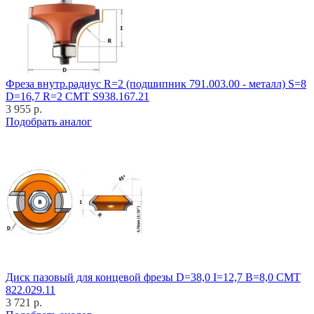
Фреза внутр.радиус R=2 (подшипник 791.003.00 - металл) S=8
D=16,7 R=2 CMT S938.167.21
3 955 р.
Подобрать аналог
Диск пазовый для концевой фрезы D=38,0 I=12,7 B=8,0 CMT
822.029.11
3 721 р.