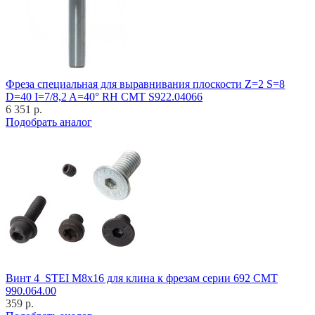
Фреза специальная для выравнивания плоскости Z=2 S=8
D=40 I=7/8,2 A=40° RH CMT S922.04066
6 351 р.
Подобрать аналог
Винт 4_STEI M8x16 для клина к фрезам серии 692 CMT
990.064.00
359 р.