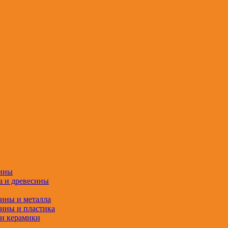
сины
а и древесины
сины и металла
сины и пластика
 и керамики