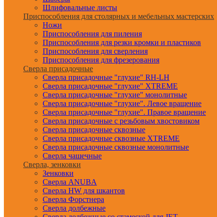
Шлифовальные листы
Приспособления для столярных и мебельных мастерских
Ножи
Приспособления для пиления
Приспособления для резки кромки и пластиков
Приспособления для сверления
Приспособления для фрезерования
Сверла присадочные
Сверла присадочные "глухие" RH-LH
Сверла присадочные "глухие" XTREME
Сверла присадочные "глухие" монолитные
Сверла присадочные "глухие". Левое вращение
Сверла присадочные "глухие". Правое вращение
Сверла присадочные с резьбовым хвостовиком
Сверла присадочные сквозные
Сверла присадочные сквозные XTREME
Сверла присадочные сквозные монолитные
Сверла чашечные
Сверла, зенковки
Зенковки
Сверла ANUBA
Сверла HW для шкантов
Сверла Форстнера
Сверла долбежные
Сверла долбежные со стамеской для JET