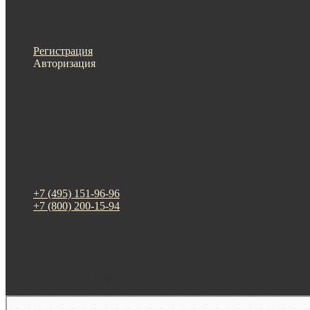
Меню
Назад
×
Личный кабинет
Регистрация
Авторизация
Информация
Настройки
Обратная связь
+7 (495) 151-96-96
+7 (800) 200-15-94
г. Москва. ул. Суздальская, д. 18г (ТЦ ТРИО)
Будни: 09:00 - 20:00
СБ-ВС: прием заказов
Москва
Яндекс Карты — транспорт, навигация, поиск мест