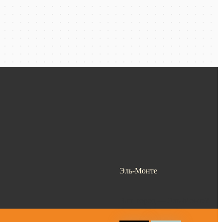
Эль-Монте
Ваш город —
Эль-Монте
?