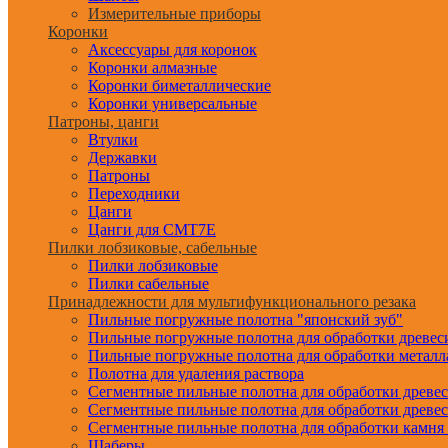
Измерительные приборы
Коронки
Аксессуары для коронок
Коронки алмазные
Коронки биметаллические
Коронки универсальные
Патроны, цанги
Втулки
Державки
Патроны
Переходники
Цанги
Цанги для CMT7E
Пилки лобзиковые, сабельные
Пилки лобзиковые
Пилки сабельные
Принадлежности для мультифункционального резака
Пильные погружные полотна "японский зуб"
Пильные погружные полотна для обработки древе
Пильные погружные полотна для обработки металл
Полотна для удаления раствора
Сегментные пильные полотна для обработки древе
Сегментные пильные полотна для обработки древе
Сегментные пильные полотна для обработки камня
Шаберы