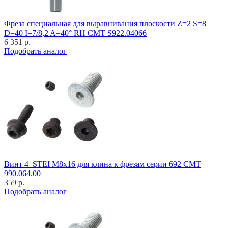
Фреза специальная для выравнивания плоскости Z=2 S=8
D=40 I=7/8,2 A=40° RH CMT S922.04066
6 351 р.
Подобрать аналог
Винт 4_STEI M8x16 для клина к фрезам серии 692 CMT
990.064.00
359 р.
Подобрать аналог