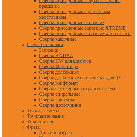
Сверла присадочные "глухие". Правое
вращение
Сверла присадочные с резьбовым
хвостовиком
Сверла присадочные сквозные
Сверла присадочные сквозные XTREME
Сверла присадочные сквозные монолитные
Сверла чашечные
Сверла, зенковки
Зенковки
Сверла ANUBA
Сверла HW для шкантов
Сверла Форстнера
Сверла долбежные
Сверла долбежные со стамеской для JET
Сверла конфирмат
Сверла с зенкером и ограничителем
Сверла спиральные
Сверла чашечные
Сверла-пробочники
Тиски, зажимы
Точильные камни
Уплотнители
Фрезы
Диски для фрез