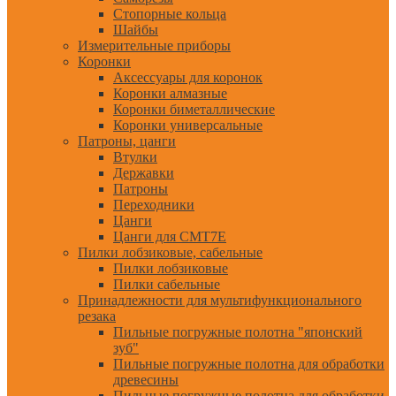
Стопорные кольца
Шайбы
Измерительные приборы
Коронки
Аксессуары для коронок
Коронки алмазные
Коронки биметаллические
Коронки универсальные
Патроны, цанги
Втулки
Державки
Патроны
Переходники
Цанги
Цанги для CMT7E
Пилки лобзиковые, сабельные
Пилки лобзиковые
Пилки сабельные
Принадлежности для мультифункционального
резака
Пильные погружные полотна "японский
зуб"
Пильные погружные полотна для обработки
древесины
Пильные погружные полотна для обработки