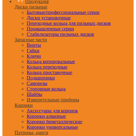
Продукция
Диски пильные
Бытовые/профессиональные серии
Диски установочные
Переходные кольца для пильных дисков
Промышленные серии
Стабилизаторы пильных дисков
Запасные части
Винты
Гайки
Ключи
Кольца копировальные
Кольца переходные
Кольца проставочные
Подшипники
Саморезы
Стопорные кольца
Шайбы
Измерительные приборы
Коронки
Аксессуары для коронок
Коронки алмазные
Коронки биметаллические
Коронки универсальные
Патроны, цанги