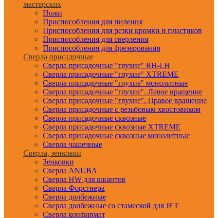
мастерских
Ножи
Приспособления для пиления
Приспособления для резки кромки и пластиков
Приспособления для сверления
Приспособления для фрезерования
Сверла присадочные
Сверла присадочные "глухие" RH-LH
Сверла присадочные "глухие" XTREME
Сверла присадочные "глухие" монолитные
Сверла присадочные "глухие". Левое вращение
Сверла присадочные "глухие". Правое вращение
Сверла присадочные с резьбовым хвостовиком
Сверла присадочные сквозные
Сверла присадочные сквозные XTREME
Сверла присадочные сквозные монолитные
Сверла чашечные
Сверла, зенковки
Зенковки
Сверла ANUBA
Сверла HW для шкантов
Сверла Форстнера
Сверла долбежные
Сверла долбежные со стамеской для JET
Сверла конфирмат