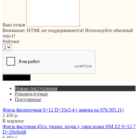
Ваш отзыв
Внимание:
HTML не поддерживается! Используйте обычный
текст!
Рейтинг
Продолжить
Новые поступления
Рекомендуемые
Популярные
Фреза филеночная S=12 D=35x5,4 ( замена на 970.505.11)
2 450 р.
В корзину
Фреза фасочная 45гр. (нижн. подш.), смен.ножи HM Z2 S=12,7
D=29x8x68
6 493 р.