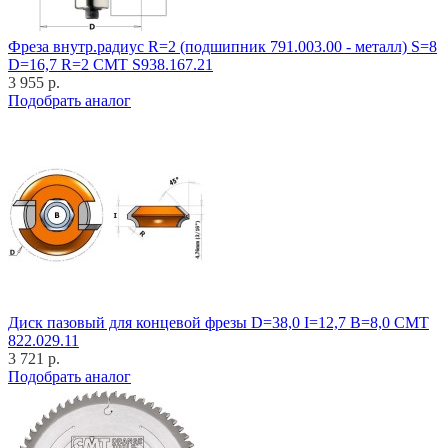
Фреза внутр.радиус R=2 (подшипник 791.003.00 - металл) S=8
D=16,7 R=2 CMT S938.167.21
3 955 р.
Подобрать аналог
Диск пазовый для концевой фрезы D=38,0 I=12,7 B=8,0 CMT
822.029.11
3 721 р.
Подобрать аналог