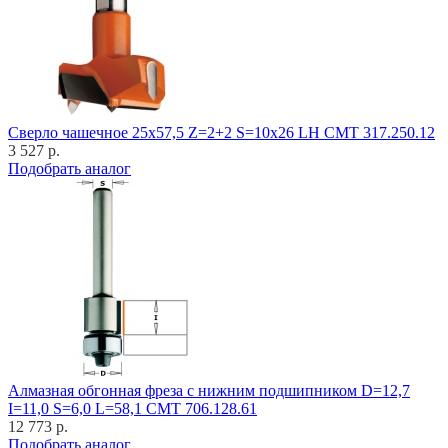
Cверло чашечное 25x57,5 Z=2+2 S=10x26 LH CMT 317.250.12
3 527 р.
Подобрать аналог
Алмазная обгонная фреза с нижним подшипником D=12,7
I=11,0 S=6,0 L=58,1 CMT 706.128.61
12 773 р.
Подобрать аналог