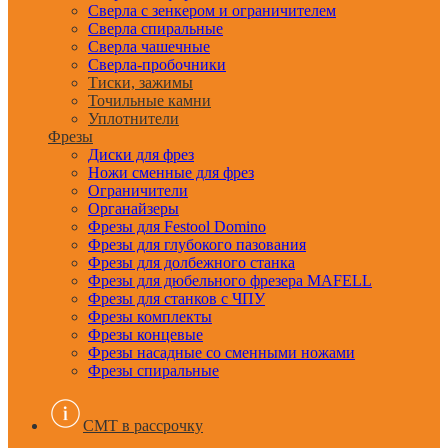
Сверла с зенкером и ограничителем
Сверла спиральные
Сверла чашечные
Сверла-пробочники
Тиски, зажимы
Точильные камни
Уплотнители
Фрезы
Диски для фрез
Ножи сменные для фрез
Ограничители
Органайзеры
Фрезы для Festool Domino
Фрезы для глубокого пазования
Фрезы для долбежного станка
Фрезы для дюбельного фрезера MAFELL
Фрезы для станков с ЧПУ
Фрезы комплекты
Фрезы концевые
Фрезы насадные со сменными ножами
Фрезы спиральные
CMT в рассрочку