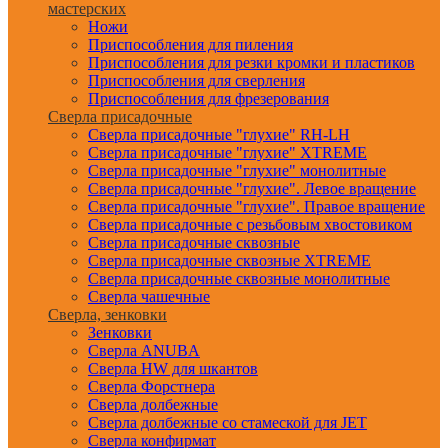
мастерских
Ножи
Приспособления для пиления
Приспособления для резки кромки и пластиков
Приспособления для сверления
Приспособления для фрезерования
Сверла присадочные
Сверла присадочные "глухие" RH-LH
Сверла присадочные "глухие" XTREME
Сверла присадочные "глухие" монолитные
Сверла присадочные "глухие". Левое вращение
Сверла присадочные "глухие". Правое вращение
Сверла присадочные с резьбовым хвостовиком
Сверла присадочные сквозные
Сверла присадочные сквозные XTREME
Сверла присадочные сквозные монолитные
Сверла чашечные
Сверла, зенковки
Зенковки
Сверла ANUBA
Сверла HW для шкантов
Сверла Форстнера
Сверла долбежные
Сверла долбежные со стамеской для JET
Сверла конфирмат