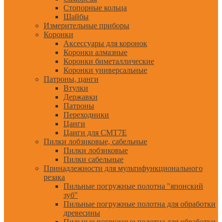
Стопорные кольца
Шайбы
Измерительные приборы
Коронки
Аксессуары для коронок
Коронки алмазные
Коронки биметаллические
Коронки универсальные
Патроны, цанги
Втулки
Державки
Патроны
Переходники
Цанги
Цанги для CMT7E
Пилки лобзиковые, сабельные
Пилки лобзиковые
Пилки сабельные
Принадлежности для мультифункционального
резака
Пильные погружные полотна "японский
зуб"
Пильные погружные полотна для обработки
древесины
Пильные погружные полотна для обработки