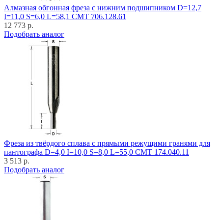
Алмазная обгонная фреза с нижним подшипником D=12,7
I=11,0 S=6,0 L=58,1 CMT 706.128.61
12 773 р.
Подобрать аналог
Фреза из твёрдого сплава с прямыми режущими гранями для
пантографа D=4,0 I=10,0 S=8,0 L=55,0 CMT 174.040.11
3 513 р.
Подобрать аналог