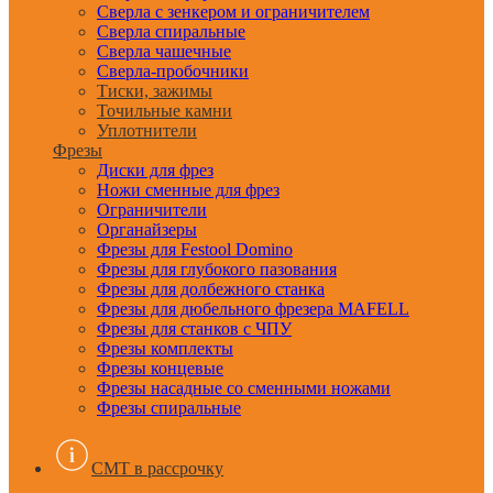
Сверла с зенкером и ограничителем
Сверла спиральные
Сверла чашечные
Сверла-пробочники
Тиски, зажимы
Точильные камни
Уплотнители
Фрезы
Диски для фрез
Ножи сменные для фрез
Ограничители
Органайзеры
Фрезы для Festool Domino
Фрезы для глубокого пазования
Фрезы для долбежного станка
Фрезы для дюбельного фрезера MAFELL
Фрезы для станков с ЧПУ
Фрезы комплекты
Фрезы концевые
Фрезы насадные со сменными ножами
Фрезы спиральные
CMT в рассрочку