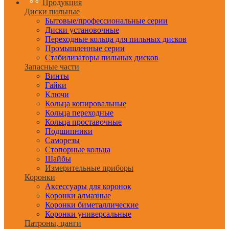
Продукция
Диски пильные
Бытовые/профессиональные серии
Диски установочные
Переходные кольца для пильных дисков
Промышленные серии
Стабилизаторы пильных дисков
Запасные части
Винты
Гайки
Ключи
Кольца копировальные
Кольца переходные
Кольца проставочные
Подшипники
Саморезы
Стопорные кольца
Шайбы
Измерительные приборы
Коронки
Аксессуары для коронок
Коронки алмазные
Коронки биметаллические
Коронки универсальные
Патроны, цанги