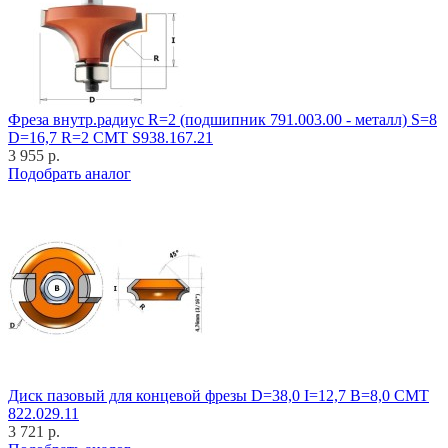
Фреза внутр.радиус R=2 (подшипник 791.003.00 - металл) S=8
D=16,7 R=2 CMT S938.167.21
3 955 р.
Подобрать аналог
Диск пазовый для концевой фрезы D=38,0 I=12,7 B=8,0 CMT
822.029.11
3 721 р.