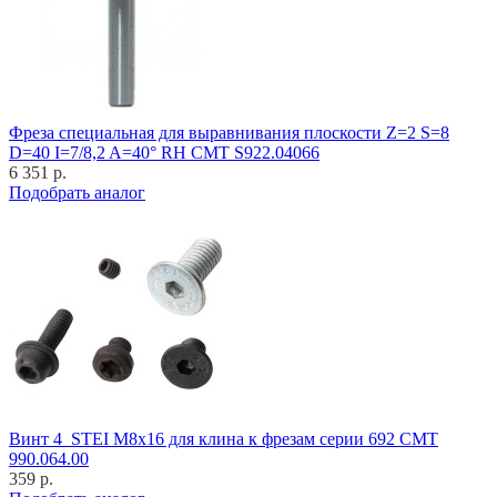
Фреза специальная для выравнивания плоскости Z=2 S=8
D=40 I=7/8,2 A=40° RH CMT S922.04066
6 351 р.
Подобрать аналог
Винт 4_STEI M8x16 для клина к фрезам серии 692 CMT
990.064.00
359 р.