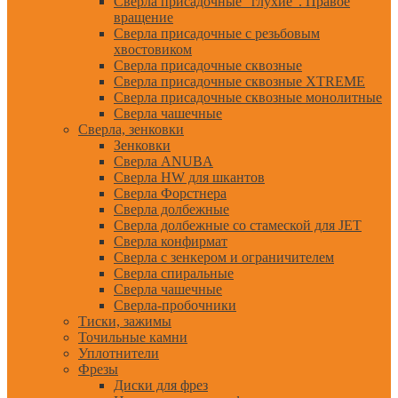
Сверла присадочные "глухие". Правое
вращение
Сверла присадочные с резьбовым
хвостовиком
Сверла присадочные сквозные
Сверла присадочные сквозные XTREME
Сверла присадочные сквозные монолитные
Сверла чашечные
Сверла, зенковки
Зенковки
Сверла ANUBA
Сверла HW для шкантов
Сверла Форстнера
Сверла долбежные
Сверла долбежные со стамеской для JET
Сверла конфирмат
Сверла с зенкером и ограничителем
Сверла спиральные
Сверла чашечные
Сверла-пробочники
Тиски, зажимы
Точильные камни
Уплотнители
Фрезы
Диски для фрез