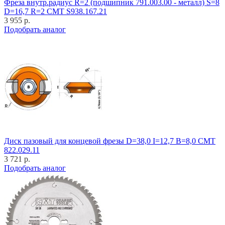
Фреза внутр.радиус R=2 (подшипник 791.003.00 - металл) S=8
D=16,7 R=2 CMT S938.167.21
3 955 р.
Подобрать аналог
Диск пазовый для концевой фрезы D=38,0 I=12,7 B=8,0 CMT
822.029.11
3 721 р.
Подобрать аналог