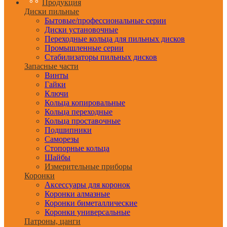
Продукция
Диски пильные
Бытовые/профессиональные серии
Диски установочные
Переходные кольца для пильных дисков
Промышленные серии
Стабилизаторы пильных дисков
Запасные части
Винты
Гайки
Ключи
Кольца копировальные
Кольца переходные
Кольца проставочные
Подшипники
Саморезы
Стопорные кольца
Шайбы
Измерительные приборы
Коронки
Аксессуары для коронок
Коронки алмазные
Коронки биметаллические
Коронки универсальные
Патроны, цанги