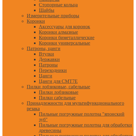
Стопорные кольца
Шайбы
Измерительные приборы
Коронки
Аксессуары для коронок
Коронки алмазные
Коронки биметаллические
Коронки универсальные
Патроны, цанги
Втулки
Державки
Патроны
Переходники
Цанги
Цанги для CMT7E
Пилки лобзиковые, сабельные
Пилки лобзиковые
Пилки сабельные
Принадлежности для мультифункционального
резака
Пильные погружные полотна "японский
зуб"
Пильные погружные полотна для обработки
древесины
Пильные погружные полотна для обработки