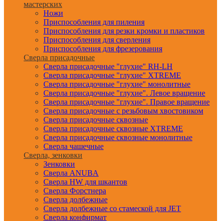
мастерских
Ножи
Приспособления для пиления
Приспособления для резки кромки и пластиков
Приспособления для сверления
Приспособления для фрезерования
Сверла присадочные
Сверла присадочные "глухие" RH-LH
Сверла присадочные "глухие" XTREME
Сверла присадочные "глухие" монолитные
Сверла присадочные "глухие". Левое вращение
Сверла присадочные "глухие". Правое вращение
Сверла присадочные с резьбовым хвостовиком
Сверла присадочные сквозные
Сверла присадочные сквозные XTREME
Сверла присадочные сквозные монолитные
Сверла чашечные
Сверла, зенковки
Зенковки
Сверла ANUBA
Сверла HW для шкантов
Сверла Форстнера
Сверла долбежные
Сверла долбежные со стамеской для JET
Сверла конфирмат