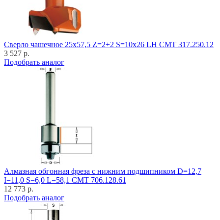
Cверло чашечное 25x57,5 Z=2+2 S=10x26 LH CMT 317.250.12
3 527 р.
Подобрать аналог
Алмазная обгонная фреза с нижним подшипником D=12,7
I=11,0 S=6,0 L=58,1 CMT 706.128.61
12 773 р.
Подобрать аналог