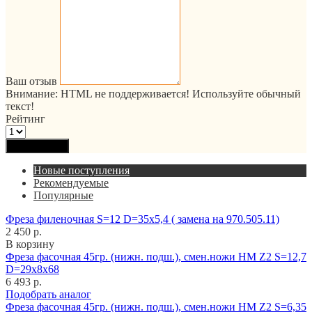
Ваш отзыв
Внимание:
HTML не поддерживается! Используйте обычный
текст!
Рейтинг
Продолжить
Новые поступления
Рекомендуемые
Популярные
Фреза филеночная S=12 D=35x5,4 ( замена на 970.505.11)
2 450 р.
В корзину
Фреза фасочная 45гр. (нижн. подш.), смен.ножи HM Z2 S=12,7
D=29x8x68
6 493 р.
Подобрать аналог
Фреза фасочная 45гр. (нижн. подш.), смен.ножи HM Z2 S=6,35