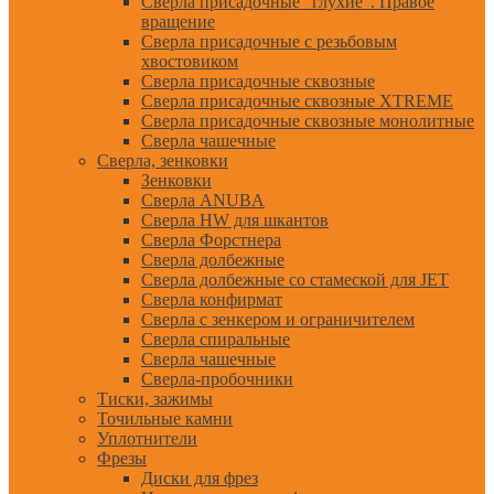
Сверла присадочные "глухие". Правое
вращение
Сверла присадочные с резьбовым
хвостовиком
Сверла присадочные сквозные
Сверла присадочные сквозные XTREME
Сверла присадочные сквозные монолитные
Сверла чашечные
Сверла, зенковки
Зенковки
Сверла ANUBA
Сверла HW для шкантов
Сверла Форстнера
Сверла долбежные
Сверла долбежные со стамеской для JET
Сверла конфирмат
Сверла с зенкером и ограничителем
Сверла спиральные
Сверла чашечные
Сверла-пробочники
Тиски, зажимы
Точильные камни
Уплотнители
Фрезы
Диски для фрез