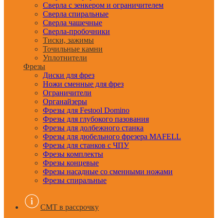
Сверла с зенкером и ограничителем
Сверла спиральные
Сверла чашечные
Сверла-пробочники
Тиски, зажимы
Точильные камни
Уплотнители
Фрезы
Диски для фрез
Ножи сменные для фрез
Ограничители
Органайзеры
Фрезы для Festool Domino
Фрезы для глубокого пазования
Фрезы для долбежного станка
Фрезы для дюбельного фрезера MAFELL
Фрезы для станков с ЧПУ
Фрезы комплекты
Фрезы концевые
Фрезы насадные со сменными ножами
Фрезы спиральные
CMT в рассрочку