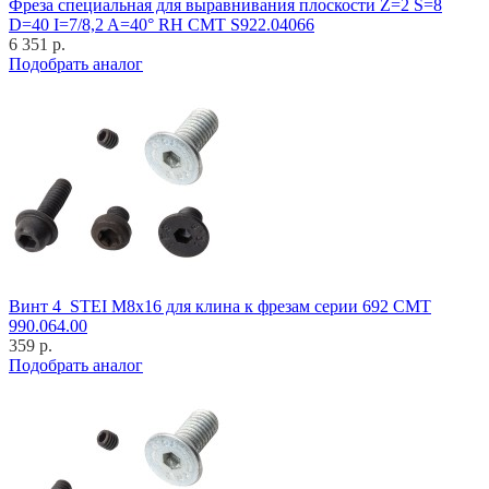
Фреза специальная для выравнивания плоскости Z=2 S=8
D=40 I=7/8,2 A=40° RH CMT S922.04066
6 351 р.
Подобрать аналог
Винт 4_STEI M8x16 для клина к фрезам серии 692 CMT
990.064.00
359 р.
Подобрать аналог