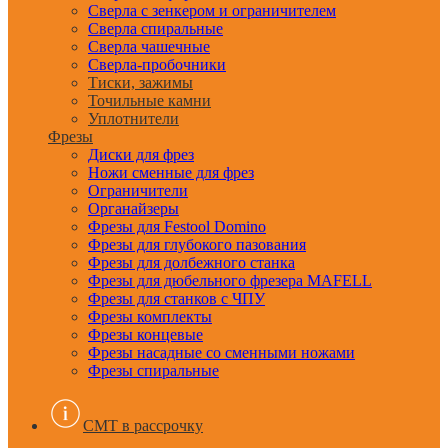
Сверла с зенкером и ограничителем
Сверла спиральные
Сверла чашечные
Сверла-пробочники
Тиски, зажимы
Точильные камни
Уплотнители
Фрезы
Диски для фрез
Ножи сменные для фрез
Ограничители
Органайзеры
Фрезы для Festool Domino
Фрезы для глубокого пазования
Фрезы для долбежного станка
Фрезы для дюбельного фрезера MAFELL
Фрезы для станков с ЧПУ
Фрезы комплекты
Фрезы концевые
Фрезы насадные со сменными ножами
Фрезы спиральные
CMT в рассрочку