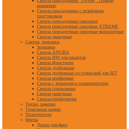
Сверла присадочные "глухие". Правое
вращение
Сверла присадочные с резьбовым
хвостовиком
Сверла присадочные сквозные
Сверла присадочные сквозные XTREME
Сверла присадочные сквозные монолитные
Сверла чашечные
Сверла, зенковки
Зенковки
Сверла ANUBA
Сверла HW для шкантов
Сверла Форстнера
Сверла долбежные
Сверла долбежные со стамеской для JET
Сверла конфирмат
Сверла с зенкером и ограничителем
Сверла спиральные
Сверла чашечные
Сверла-пробочники
Тиски, зажимы
Точильные камни
Уплотнители
Фрезы
Диски для фрез