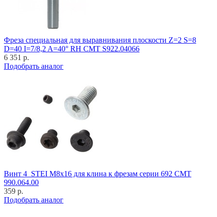
Фреза специальная для выравнивания плоскости Z=2 S=8
D=40 I=7/8,2 A=40° RH CMT S922.04066
6 351 р.
Подобрать аналог
Винт 4_STEI M8x16 для клина к фрезам серии 692 CMT
990.064.00
359 р.
Подобрать аналог