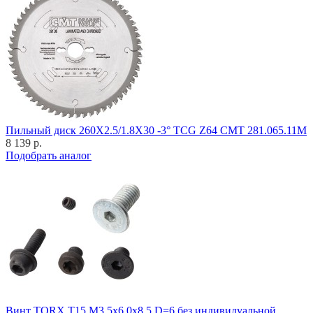
Пильный диск 260X2.5/1.8X30 -3° TCG Z64 CMT 281.065.11M
8 139 р.
Подобрать аналог
Винт TORX T15 M3,5x6,0x8,5 D=6 без индивидуальной