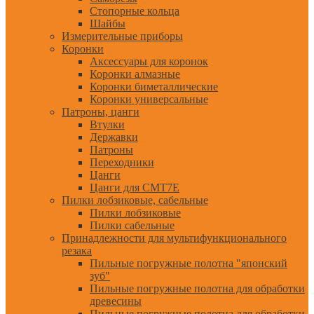
Стопорные кольца
Шайбы
Измерительные приборы
Коронки
Аксессуары для коронок
Коронки алмазные
Коронки биметаллические
Коронки универсальные
Патроны, цанги
Втулки
Державки
Патроны
Переходники
Цанги
Цанги для CMT7E
Пилки лобзиковые, сабельные
Пилки лобзиковые
Пилки сабельные
Принадлежности для мультифункционального
резака
Пильные погружные полотна "японский
зуб"
Пильные погружные полотна для обработки
древесины
Пильные погружные полотна для обработки