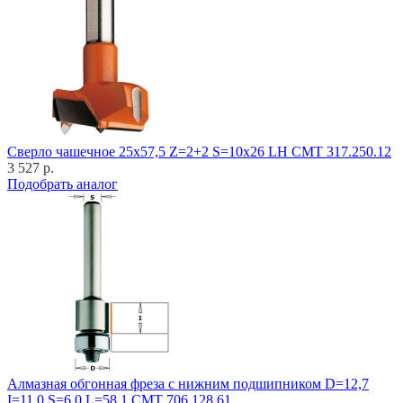
Cверло чашечное 25x57,5 Z=2+2 S=10x26 LH CMT 317.250.12
3 527 р.
Подобрать аналог
Алмазная обгонная фреза с нижним подшипником D=12,7
I=11,0 S=6,0 L=58,1 CMT 706.128.61