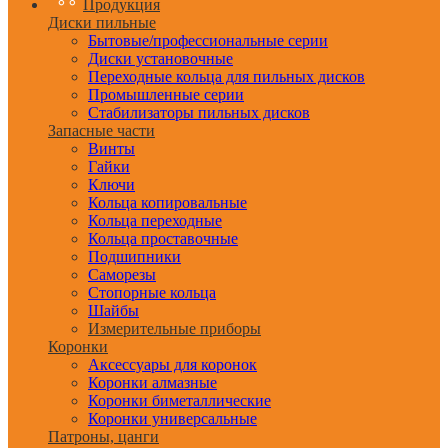
Продукция
Диски пильные
Бытовые/профессиональные серии
Диски установочные
Переходные кольца для пильных дисков
Промышленные серии
Стабилизаторы пильных дисков
Запасные части
Винты
Гайки
Ключи
Кольца копировальные
Кольца переходные
Кольца проставочные
Подшипники
Саморезы
Стопорные кольца
Шайбы
Измерительные приборы
Коронки
Аксессуары для коронок
Коронки алмазные
Коронки биметаллические
Коронки универсальные
Патроны, цанги