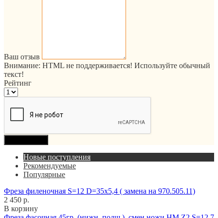
Ваш отзыв
Внимание:
HTML не поддерживается! Используйте обычный
текст!
Рейтинг
Продолжить
Новые поступления
Рекомендуемые
Популярные
Фреза филеночная S=12 D=35x5,4 ( замена на 970.505.11)
2 450 р.
В корзину
Фреза фасочная 45гр. (нижн. подш.), смен.ножи HM Z2 S=12,7