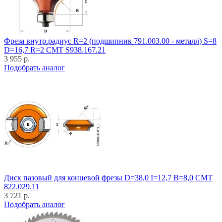
Фреза внутр.радиус R=2 (подшипник 791.003.00 - металл) S=8
D=16,7 R=2 CMT S938.167.21
3 955 р.
Подобрать аналог
Диск пазовый для концевой фрезы D=38,0 I=12,7 B=8,0 CMT
822.029.11
3 721 р.
Подобрать аналог