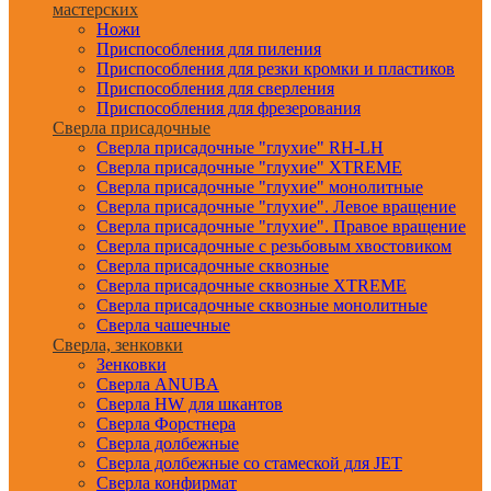
мастерских
Ножи
Приспособления для пиления
Приспособления для резки кромки и пластиков
Приспособления для сверления
Приспособления для фрезерования
Сверла присадочные
Сверла присадочные "глухие" RH-LH
Сверла присадочные "глухие" XTREME
Сверла присадочные "глухие" монолитные
Сверла присадочные "глухие". Левое вращение
Сверла присадочные "глухие". Правое вращение
Сверла присадочные с резьбовым хвостовиком
Сверла присадочные сквозные
Сверла присадочные сквозные XTREME
Сверла присадочные сквозные монолитные
Сверла чашечные
Сверла, зенковки
Зенковки
Сверла ANUBA
Сверла HW для шкантов
Сверла Форстнера
Сверла долбежные
Сверла долбежные со стамеской для JET
Сверла конфирмат