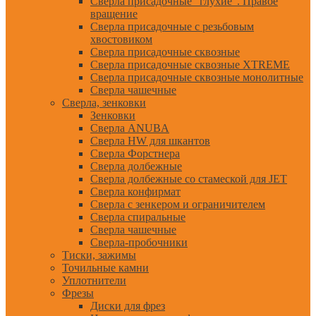
Сверла присадочные "глухие". Правое
вращение
Сверла присадочные с резьбовым
хвостовиком
Сверла присадочные сквозные
Сверла присадочные сквозные XTREME
Сверла присадочные сквозные монолитные
Сверла чашечные
Сверла, зенковки
Зенковки
Сверла ANUBA
Сверла HW для шкантов
Сверла Форстнера
Сверла долбежные
Сверла долбежные со стамеской для JET
Сверла конфирмат
Сверла с зенкером и ограничителем
Сверла спиральные
Сверла чашечные
Сверла-пробочники
Тиски, зажимы
Точильные камни
Уплотнители
Фрезы
Диски для фрез