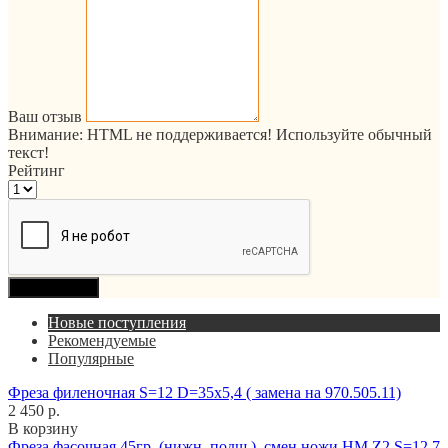
Ваш отзыв
Внимание:
HTML не поддерживается! Используйте обычный
текст!
Рейтинг
Продолжить
Новые поступления
Рекомендуемые
Популярные
Фреза филеночная S=12 D=35x5,4 ( замена на 970.505.11)
2 450 р.
В корзину
Фреза фасочная 45гр. (нижн. подш.), смен.ножи HM Z2 S=12,7