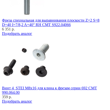
Фреза специальная для выравнивания плоскости Z=2 S=8
D=40 I=7/8,2 A=40° RH CMT S922.04066
6 351 р.
Подобрать аналог
Винт 4_STEI M8x16 для клина к фрезам серии 692 CMT
990.064.00
359 р.
Подобрать аналог