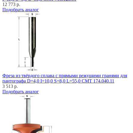
12 773 р.
Подобрать аналог
Фреза из твёрдого сплава с прямыми режущими гранями для
пантографа D=4,0 I=10,0 S=8,0 L=55,0 CMT 174.040.11
3 513 р.
Подобрать аналог