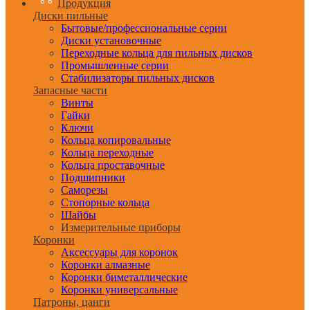
Продукция
Диски пильные
Бытовые/профессиональные серии
Диски установочные
Переходные кольца для пильных дисков
Промышленные серии
Стабилизаторы пильных дисков
Запасные части
Винты
Гайки
Ключи
Кольца копировальные
Кольца переходные
Кольца проставочные
Подшипники
Саморезы
Стопорные кольца
Шайбы
Измерительные приборы
Коронки
Аксессуары для коронок
Коронки алмазные
Коронки биметаллические
Коронки универсальные
Патроны, цанги