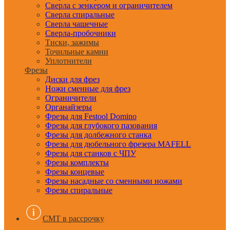
Сверла с зенкером и ограничителем
Сверла спиральные
Сверла чашечные
Сверла-пробочники
Тиски, зажимы
Точильные камни
Уплотнители
Фрезы
Диски для фрез
Ножи сменные для фрез
Ограничители
Органайзеры
Фрезы для Festool Domino
Фрезы для глубокого пазования
Фрезы для долбежного станка
Фрезы для дюбельного фрезера MAFELL
Фрезы для станков с ЧПУ
Фрезы комплекты
Фрезы концевые
Фрезы насадные со сменными ножами
Фрезы спиральные
CMT в рассрочку