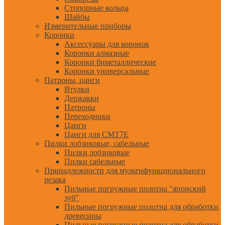
Стопорные кольца
Шайбы
Измерительные приборы
Коронки
Аксессуары для коронок
Коронки алмазные
Коронки биметаллические
Коронки универсальные
Патроны, цанги
Втулки
Державки
Патроны
Переходники
Цанги
Цанги для CMT7E
Пилки лобзиковые, сабельные
Пилки лобзиковые
Пилки сабельные
Принадлежности для мультифункционального
резака
Пильные погружные полотна "японский
зуб"
Пильные погружные полотна для обработки
древесины
Пильные погружные полотна для обработки