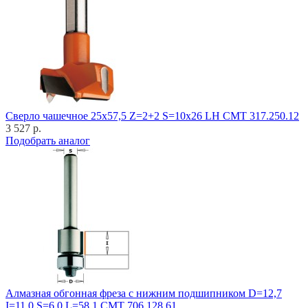
Cверло чашечное 25x57,5 Z=2+2 S=10x26 LH CMT 317.250.12
3 527 р.
Подобрать аналог
Алмазная обгонная фреза с нижним подшипником D=12,7
I=11,0 S=6,0 L=58,1 CMT 706.128.61