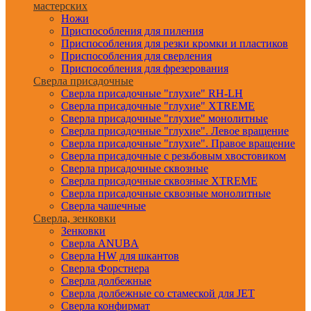
мастерских
Ножи
Приспособления для пиления
Приспособления для резки кромки и пластиков
Приспособления для сверления
Приспособления для фрезерования
Сверла присадочные
Сверла присадочные "глухие" RH-LH
Сверла присадочные "глухие" XTREME
Сверла присадочные "глухие" монолитные
Сверла присадочные "глухие". Левое вращение
Сверла присадочные "глухие". Правое вращение
Сверла присадочные с резьбовым хвостовиком
Сверла присадочные сквозные
Сверла присадочные сквозные XTREME
Сверла присадочные сквозные монолитные
Сверла чашечные
Сверла, зенковки
Зенковки
Сверла ANUBA
Сверла HW для шкантов
Сверла Форстнера
Сверла долбежные
Сверла долбежные со стамеской для JET
Сверла конфирмат