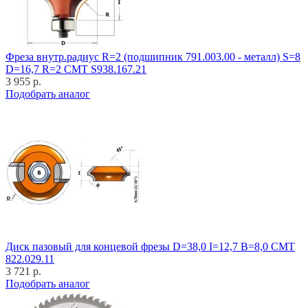
Фреза внутр.радиус R=2 (подшипник 791.003.00 - металл) S=8
D=16,7 R=2 CMT S938.167.21
3 955 р.
Подобрать аналог
Диск пазовый для концевой фрезы D=38,0 I=12,7 B=8,0 CMT
822.029.11
3 721 р.
Подобрать аналог