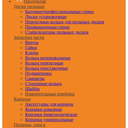
Продукция
Диски пильные
Бытовые/профессиональные серии
Диски установочные
Переходные кольца для пильных дисков
Промышленные серии
Стабилизаторы пильных дисков
Запасные части
Винты
Гайки
Ключи
Кольца копировальные
Кольца переходные
Кольца проставочные
Подшипники
Саморезы
Стопорные кольца
Шайбы
Измерительные приборы
Коронки
Аксессуары для коронок
Коронки алмазные
Коронки биметаллические
Коронки универсальные
Патроны, цанги