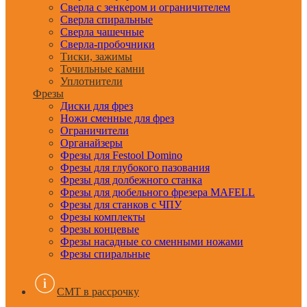
Сверла с зенкером и ограничителем
Сверла спиральные
Сверла чашечные
Сверла-пробочники
Тиски, зажимы
Точильные камни
Уплотнители
Фрезы
Диски для фрез
Ножи сменные для фрез
Ограничители
Органайзеры
Фрезы для Festool Domino
Фрезы для глубокого пазования
Фрезы для долбежного станка
Фрезы для дюбельного фрезера MAFELL
Фрезы для станков с ЧПУ
Фрезы комплекты
Фрезы концевые
Фрезы насадные со сменными ножами
Фрезы спиральные
CMT в рассрочку