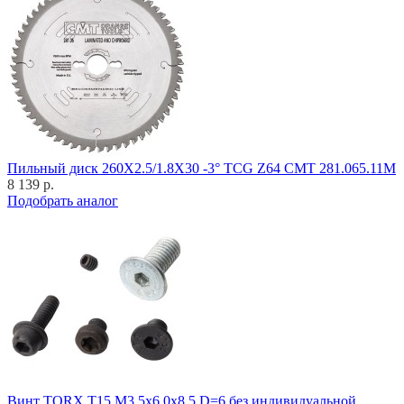
Пильный диск 260X2.5/1.8X30 -3° TCG Z64 CMT 281.065.11M
8 139 р.
Подобрать аналог
Винт TORX T15 M3,5x6,0x8,5 D=6 без индивидуальной