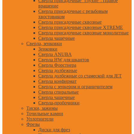
Сверла присадочные "глухие". Правое
вращение
Сверла присадочные с резьбовым
хвостовиком
Сверла присадочные сквозные
Сверла присадочные сквозные XTREME
Сверла присадочные сквозные монолитные
Сверла чашечные
Сверла, зенковки
Зенковки
Сверла ANUBA
Сверла HW для шкантов
Сверла Форстнера
Сверла долбежные
Сверла долбежные со стамеской для JET
Сверла конфирмат
Сверла с зенкером и ограничителем
Сверла спиральные
Сверла чашечные
Сверла-пробочники
Тиски, зажимы
Точильные камни
Уплотнители
Фрезы
Диски для фрез