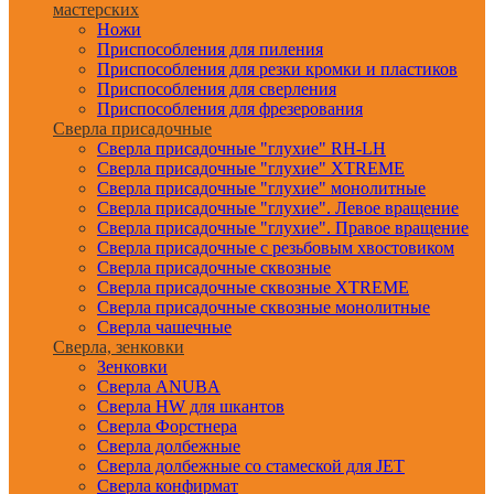
мастерских
Ножи
Приспособления для пиления
Приспособления для резки кромки и пластиков
Приспособления для сверления
Приспособления для фрезерования
Сверла присадочные
Сверла присадочные "глухие" RH-LH
Сверла присадочные "глухие" XTREME
Сверла присадочные "глухие" монолитные
Сверла присадочные "глухие". Левое вращение
Сверла присадочные "глухие". Правое вращение
Сверла присадочные с резьбовым хвостовиком
Сверла присадочные сквозные
Сверла присадочные сквозные XTREME
Сверла присадочные сквозные монолитные
Сверла чашечные
Сверла, зенковки
Зенковки
Сверла ANUBA
Сверла HW для шкантов
Сверла Форстнера
Сверла долбежные
Сверла долбежные со стамеской для JET
Сверла конфирмат