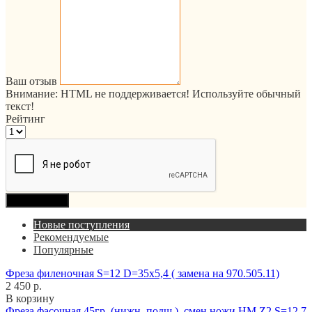
Ваш отзыв
Внимание:
HTML не поддерживается! Используйте обычный
текст!
Рейтинг
Продолжить
Новые поступления
Рекомендуемые
Популярные
Фреза филеночная S=12 D=35x5,4 ( замена на 970.505.11)
2 450 р.
В корзину
Фреза фасочная 45гр. (нижн. подш.), смен.ножи HM Z2 S=12,7