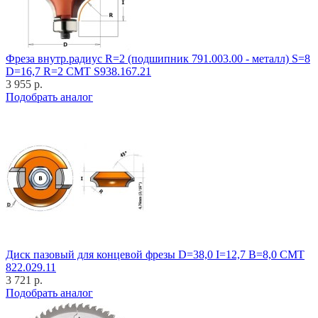
Фреза внутр.радиус R=2 (подшипник 791.003.00 - металл) S=8
D=16,7 R=2 CMT S938.167.21
3 955 р.
Подобрать аналог
Диск пазовый для концевой фрезы D=38,0 I=12,7 B=8,0 CMT
822.029.11
3 721 р.
Подобрать аналог