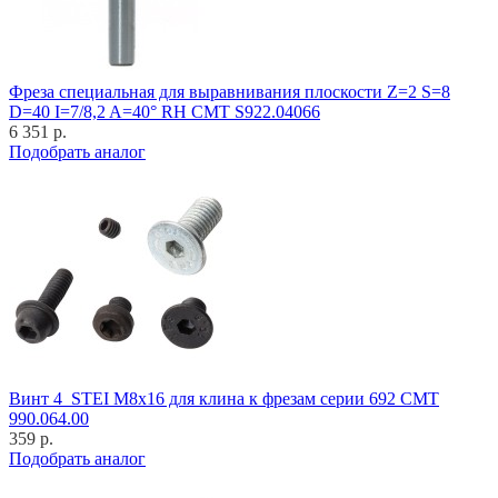
Фреза специальная для выравнивания плоскости Z=2 S=8
D=40 I=7/8,2 A=40° RH CMT S922.04066
6 351 р.
Подобрать аналог
Винт 4_STEI M8x16 для клина к фрезам серии 692 CMT
990.064.00
359 р.
Подобрать аналог