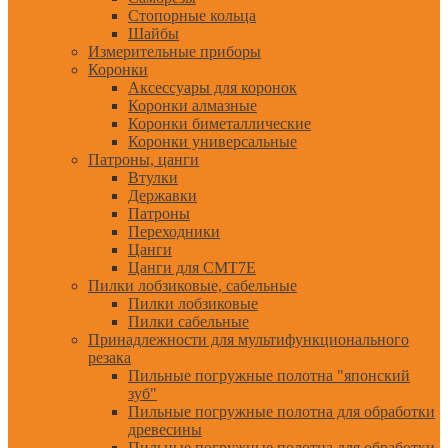
Стопорные кольца
Шайбы
Измерительные приборы
Коронки
Аксессуары для коронок
Коронки алмазные
Коронки биметаллические
Коронки универсальные
Патроны, цанги
Втулки
Державки
Патроны
Переходники
Цанги
Цанги для CMT7E
Пилки лобзиковые, сабельные
Пилки лобзиковые
Пилки сабельные
Принадлежности для мультифункционального
резака
Пильные погружные полотна "японский
зуб"
Пильные погружные полотна для обработки
древесины
Пильные погружные полотна для обработки