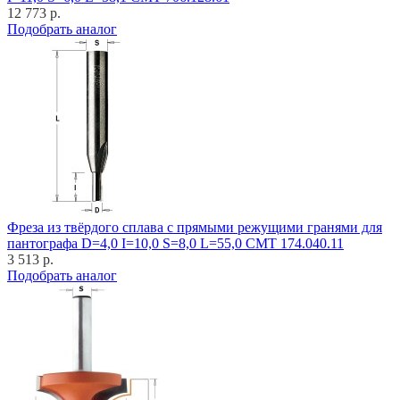
12 773 р.
Подобрать аналог
Фреза из твёрдого сплава с прямыми режущими гранями для
пантографа D=4,0 I=10,0 S=8,0 L=55,0 CMT 174.040.11
3 513 р.
Подобрать аналог