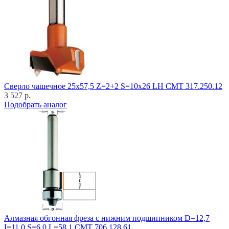
Cверло чашечное 25x57,5 Z=2+2 S=10x26 LH CMT 317.250.12
3 527 р.
Подобрать аналог
Алмазная обгонная фреза с нижним подшипником D=12,7
I=11,0 S=6,0 L=58,1 CMT 706.128.61