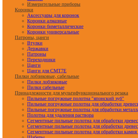
Измерительные приборы
Коронки
Аксессуары для коронок
Коронки алмазные
Коронки биметаллические
Коронки универсальные
Патроны, цанги
Втулки
Державки
Патроны
Переходники
Цанги
Цанги для CMT7E
Пилки лобзиковые, сабельные
Пилки лобзиковые
Пилки сабельные
Принадлежности для мультифункционального резака
Пильные погружные полотна "японский зуб"
Пильные погружные полотна для обработки древе
Пильные погружные полотна для обработки металл
Полотна для удаления раствора
Сегментные пильные полотна для обработки древе
Сегментные пильные полотна для обработки древе
Сегментные пильные полотна для обработки камня
Шаберы