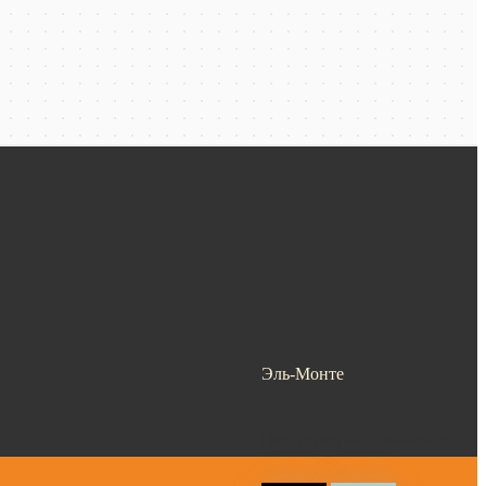
Эль-Монте
Ваш город —
Эль-Монте
?