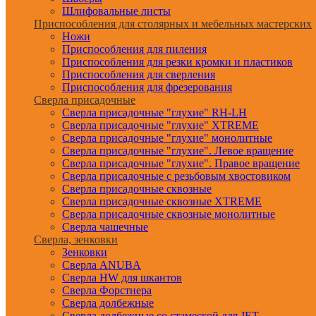
Шлифовальные листы
Приспособления для столярных и мебельных мастерских
Ножи
Приспособления для пиления
Приспособления для резки кромки и пластиков
Приспособления для сверления
Приспособления для фрезерования
Сверла присадочные
Сверла присадочные "глухие" RH-LH
Сверла присадочные "глухие" XTREME
Сверла присадочные "глухие" монолитные
Сверла присадочные "глухие". Левое вращение
Сверла присадочные "глухие". Правое вращение
Сверла присадочные с резьбовым хвостовиком
Сверла присадочные сквозные
Сверла присадочные сквозные XTREME
Сверла присадочные сквозные монолитные
Сверла чашечные
Сверла, зенковки
Зенковки
Сверла ANUBA
Сверла HW для шкантов
Сверла Форстнера
Сверла долбежные
Сверла долбежные со стамеской для JET