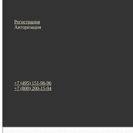
Меню
Назад
×
Личный кабинет
Регистрация
Авторизация
Информация
Настройки
Обратная связь
+7 (495) 151-96-96
+7 (800) 200-15-94
г. Москва. ул. Суздальская, д. 18г (ТЦ ТРИО)
Будни: 09:00 - 20:00
СБ-ВС: прием заказов
Москва
Яндекс Карты — транспорт, навигация, поиск мест