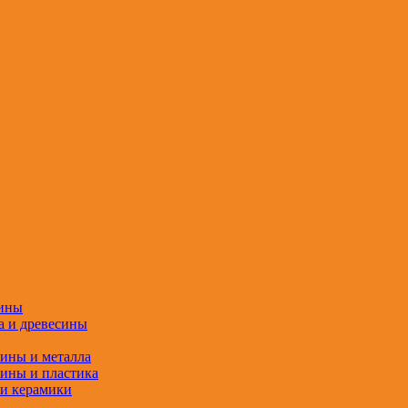
сины
а и древесины
сины и металла
сины и пластика
 и керамики