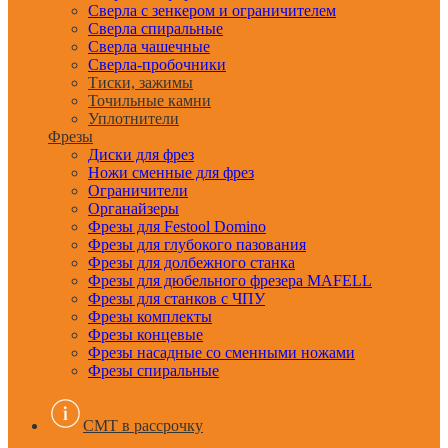
Сверла с зенкером и ограничителем
Сверла спиральные
Сверла чашечные
Сверла-пробочники
Тиски, зажимы
Точильные камни
Уплотнители
Фрезы
Диски для фрез
Ножи сменные для фрез
Ограничители
Органайзеры
Фрезы для Festool Domino
Фрезы для глубокого пазования
Фрезы для долбежного станка
Фрезы для дюбельного фрезера MAFELL
Фрезы для станков с ЧПУ
Фрезы комплекты
Фрезы концевые
Фрезы насадные со сменными ножами
Фрезы спиральные
CMT в рассрочку