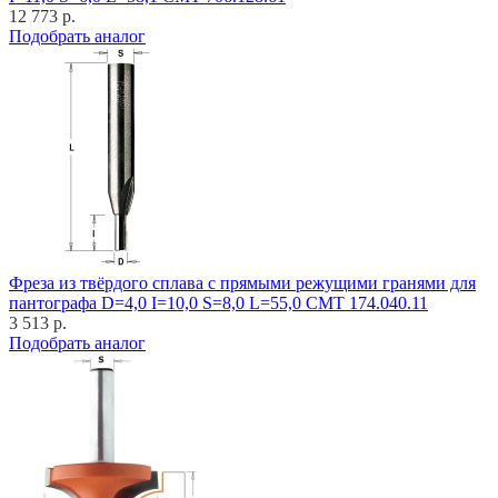
12 773 р.
Подобрать аналог
Фреза из твёрдого сплава с прямыми режущими гранями для
пантографа D=4,0 I=10,0 S=8,0 L=55,0 CMT 174.040.11
3 513 р.
Подобрать аналог