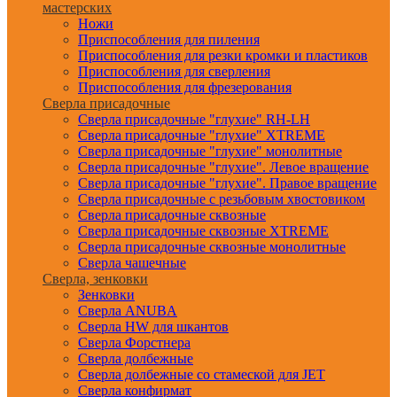
мастерских
Ножи
Приспособления для пиления
Приспособления для резки кромки и пластиков
Приспособления для сверления
Приспособления для фрезерования
Сверла присадочные
Сверла присадочные "глухие" RH-LH
Сверла присадочные "глухие" XTREME
Сверла присадочные "глухие" монолитные
Сверла присадочные "глухие". Левое вращение
Сверла присадочные "глухие". Правое вращение
Сверла присадочные с резьбовым хвостовиком
Сверла присадочные сквозные
Сверла присадочные сквозные XTREME
Сверла присадочные сквозные монолитные
Сверла чашечные
Сверла, зенковки
Зенковки
Сверла ANUBA
Сверла HW для шкантов
Сверла Форстнера
Сверла долбежные
Сверла долбежные со стамеской для JET
Сверла конфирмат