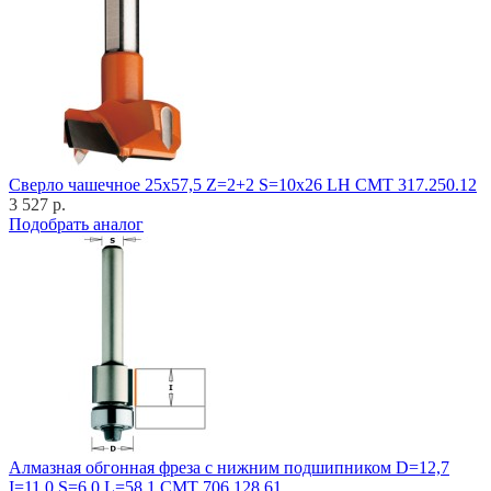
Cверло чашечное 25x57,5 Z=2+2 S=10x26 LH CMT 317.250.12
3 527 р.
Подобрать аналог
Алмазная обгонная фреза с нижним подшипником D=12,7
I=11,0 S=6,0 L=58,1 CMT 706.128.61