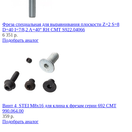
Фреза специальная для выравнивания плоскости Z=2 S=8
D=40 I=7/8,2 A=40° RH CMT S922.04066
6 351 р.
Подобрать аналог
Винт 4_STEI M8x16 для клина к фрезам серии 692 CMT
990.064.00
359 р.
Подобрать аналог