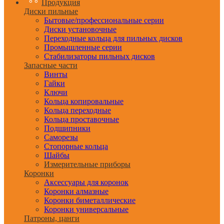
Продукция
Диски пильные
Бытовые/профессиональные серии
Диски установочные
Переходные кольца для пильных дисков
Промышленные серии
Стабилизаторы пильных дисков
Запасные части
Винты
Гайки
Ключи
Кольца копировальные
Кольца переходные
Кольца проставочные
Подшипники
Саморезы
Стопорные кольца
Шайбы
Измерительные приборы
Коронки
Аксессуары для коронок
Коронки алмазные
Коронки биметаллические
Коронки универсальные
Патроны, цанги