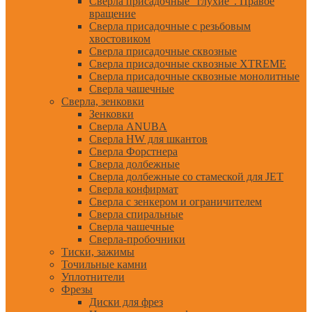
Сверла присадочные "глухие". Правое
вращение
Сверла присадочные с резьбовым
хвостовиком
Сверла присадочные сквозные
Сверла присадочные сквозные XTREME
Сверла присадочные сквозные монолитные
Сверла чашечные
Сверла, зенковки
Зенковки
Сверла ANUBA
Сверла HW для шкантов
Сверла Форстнера
Сверла долбежные
Сверла долбежные со стамеской для JET
Сверла конфирмат
Сверла с зенкером и ограничителем
Сверла спиральные
Сверла чашечные
Сверла-пробочники
Тиски, зажимы
Точильные камни
Уплотнители
Фрезы
Диски для фрез