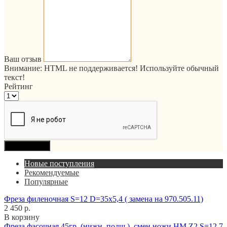
Ваш отзыв
Внимание:
HTML не поддерживается! Используйте обычный
текст!
Рейтинг
Продолжить
Новые поступления
Рекомендуемые
Популярные
Фреза филеночная S=12 D=35x5,4 ( замена на 970.505.11)
2 450 р.
В корзину
Фреза фасочная 45гр. (нижн. подш.), смен.ножи HM Z2 S=12,7