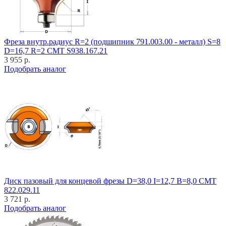
Фреза внутр.радиус R=2 (подшипник 791.003.00 - металл) S=8
D=16,7 R=2 CMT S938.167.21
3 955 р.
Подобрать аналог
Диск пазовый для концевой фрезы D=38,0 I=12,7 B=8,0 CMT
822.029.11
3 721 р.
Подобрать аналог