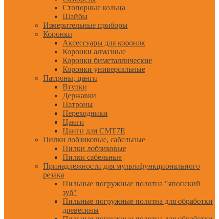
Стопорные кольца
Шайбы
Измерительные приборы
Коронки
Аксессуары для коронок
Коронки алмазные
Коронки биметаллические
Коронки универсальные
Патроны, цанги
Втулки
Державки
Патроны
Переходники
Цанги
Цанги для CMT7E
Пилки лобзиковые, сабельные
Пилки лобзиковые
Пилки сабельные
Принадлежности для мультифункционального
резака
Пильные погружные полотна "японский
зуб"
Пильные погружные полотна для обработки
древесины
Пильные погружные полотна для обработки