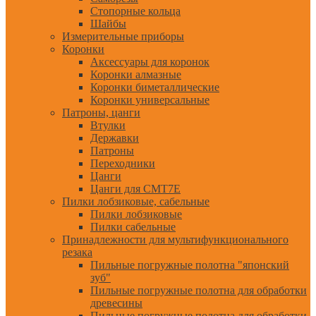
Стопорные кольца
Шайбы
Измерительные приборы
Коронки
Аксессуары для коронок
Коронки алмазные
Коронки биметаллические
Коронки универсальные
Патроны, цанги
Втулки
Державки
Патроны
Переходники
Цанги
Цанги для CMT7E
Пилки лобзиковые, сабельные
Пилки лобзиковые
Пилки сабельные
Принадлежности для мультифункционального
резака
Пильные погружные полотна "японский
зуб"
Пильные погружные полотна для обработки
древесины
Пильные погружные полотна для обработки