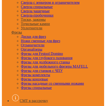
Сверла с зенкером и ограничителем
Сверла спиральные
Сверла чашечные
Сверла-пробочники
Тиски, зажимы
Точильные камни
Уплотнители
Фрезы
Диски для фрез
Ножи сменные для фрез
Ограничители
Органайзеры
Фрезы для Festool Domino
Фрезы для глубокого пазования
Фрезы для долбежного станка
Фрезы для дюбельного фрезера MAFELL
Фрезы для станков с ЧПУ
Фрезы комплекты
Фрезы концевые
Фрезы насадные со сменными ножами
Фрезы спиральные
CMT в рассрочку