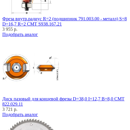
Фреза внутр.радиус R=2 (подшипник 791.003.00 - металл) S=8
D=16,7 R=2 CMT S938.167.21
3 955 р.
Подобрать аналог
Диск пазовый для концевой фрезы D=38,0 I=12,7 B=8,0 CMT
822.029.11
3 721 р.
Подобрать аналог