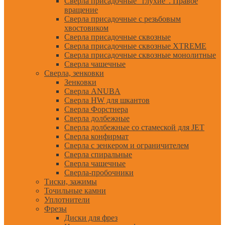
Сверла присадочные "глухие". Правое
вращение
Сверла присадочные с резьбовым
хвостовиком
Сверла присадочные сквозные
Сверла присадочные сквозные XTREME
Сверла присадочные сквозные монолитные
Сверла чашечные
Сверла, зенковки
Зенковки
Сверла ANUBA
Сверла HW для шкантов
Сверла Форстнера
Сверла долбежные
Сверла долбежные со стамеской для JET
Сверла конфирмат
Сверла с зенкером и ограничителем
Сверла спиральные
Сверла чашечные
Сверла-пробочники
Тиски, зажимы
Точильные камни
Уплотнители
Фрезы
Диски для фрез