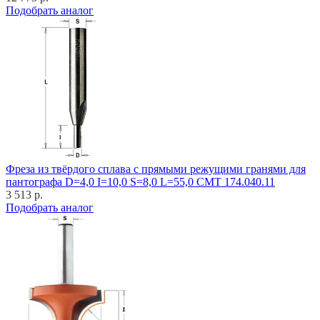
Подобрать аналог
Фреза из твёрдого сплава с прямыми режущими гранями для
пантографа D=4,0 I=10,0 S=8,0 L=55,0 CMT 174.040.11
3 513 р.
Подобрать аналог