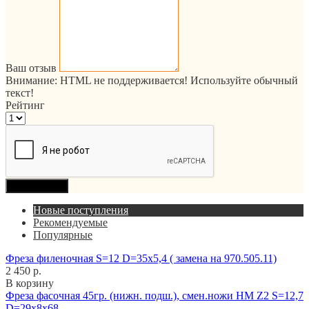
Ваш отзыв
Внимание:
HTML не поддерживается! Используйте обычный
текст!
Рейтинг
Продолжить
Новые поступления
Рекомендуемые
Популярные
Фреза филеночная S=12 D=35x5,4 ( замена на 970.505.11)
2 450 р.
В корзину
Фреза фасочная 45гр. (нижн. подш.), смен.ножи HM Z2 S=12,7
D=29x8x68