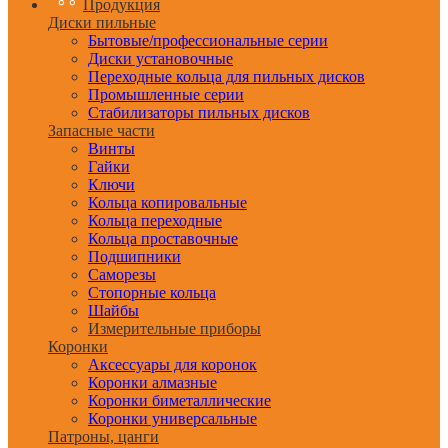
Продукция
Диски пильные
Бытовые/профессиональные серии
Диски установочные
Переходные кольца для пильных дисков
Промышленные серии
Стабилизаторы пильных дисков
Запасные части
Винты
Гайки
Ключи
Кольца копировальные
Кольца переходные
Кольца проставочные
Подшипники
Саморезы
Стопорные кольца
Шайбы
Измерительные приборы
Коронки
Аксессуары для коронок
Коронки алмазные
Коронки биметаллические
Коронки универсальные
Патроны, цанги