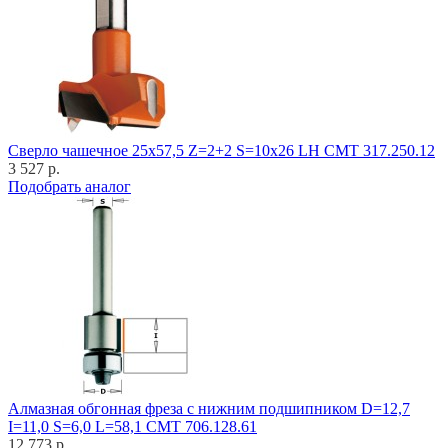
Cверло чашечное 25x57,5 Z=2+2 S=10x26 LH CMT 317.250.12
3 527 р.
Подобрать аналог
Алмазная обгонная фреза с нижним подшипником D=12,7
I=11,0 S=6,0 L=58,1 CMT 706.128.61
12 773 р.