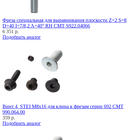
Фреза специальная для выравнивания плоскости Z=2 S=8
D=40 I=7/8,2 A=40° RH CMT S922.04066
6 351 р.
Подобрать аналог
Винт 4_STEI M8x16 для клина к фрезам серии 692 CMT
990.064.00
359 р.
Подобрать аналог