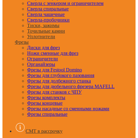
Сверла с зенкером и ограничителем
Сверла спиральные
Сверла чашечные
Сверла-пробочники
Тиски, зажимы
Точильные камни
Уплотнители
Фрезы
Диски для фрез
Ножи сменные для фрез
Ограничители
Органайзеры
Фрезы для Festool Domino
Фрезы для глубокого пазования
Фрезы для долбежного станка
Фрезы для дюбельного фрезера MAFELL
Фрезы для станков с ЧПУ
Фрезы комплекты
Фрезы концевые
Фрезы насадные со сменными ножами
Фрезы спиральные
CMT в рассрочку