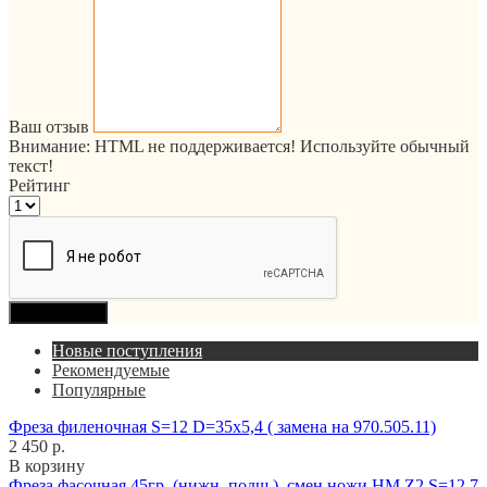
Ваш отзыв
Внимание:
HTML не поддерживается! Используйте обычный
текст!
Рейтинг
Продолжить
Новые поступления
Рекомендуемые
Популярные
Фреза филеночная S=12 D=35x5,4 ( замена на 970.505.11)
2 450 р.
В корзину
Фреза фасочная 45гр. (нижн. подш.), смен.ножи HM Z2 S=12,7