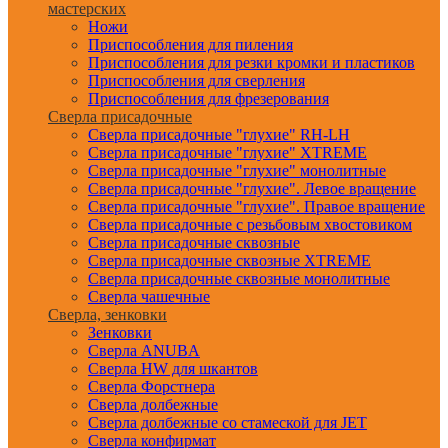
мастерских
Ножи
Приспособления для пиления
Приспособления для резки кромки и пластиков
Приспособления для сверления
Приспособления для фрезерования
Сверла присадочные
Сверла присадочные "глухие" RH-LH
Сверла присадочные "глухие" XTREME
Сверла присадочные "глухие" монолитные
Сверла присадочные "глухие". Левое вращение
Сверла присадочные "глухие". Правое вращение
Сверла присадочные с резьбовым хвостовиком
Сверла присадочные сквозные
Сверла присадочные сквозные XTREME
Сверла присадочные сквозные монолитные
Сверла чашечные
Сверла, зенковки
Зенковки
Сверла ANUBA
Сверла HW для шкантов
Сверла Форстнера
Сверла долбежные
Сверла долбежные со стамеской для JET
Сверла конфирмат