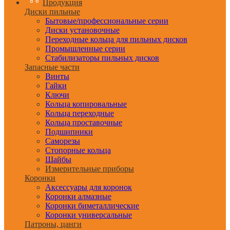
Продукция
Диски пильные
Бытовые/профессиональные серии
Диски установочные
Переходные кольца для пильных дисков
Промышленные серии
Стабилизаторы пильных дисков
Запасные части
Винты
Гайки
Ключи
Кольца копировальные
Кольца переходные
Кольца проставочные
Подшипники
Саморезы
Стопорные кольца
Шайбы
Измерительные приборы
Коронки
Аксессуары для коронок
Коронки алмазные
Коронки биметаллические
Коронки универсальные
Патроны, цанги