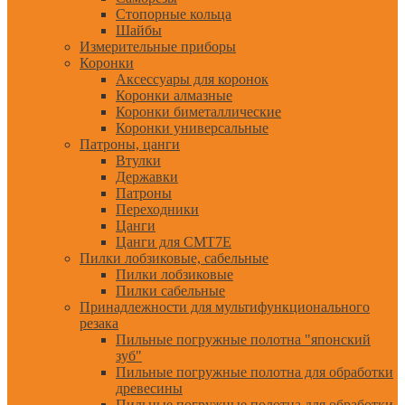
Стопорные кольца
Шайбы
Измерительные приборы
Коронки
Аксессуары для коронок
Коронки алмазные
Коронки биметаллические
Коронки универсальные
Патроны, цанги
Втулки
Державки
Патроны
Переходники
Цанги
Цанги для CMT7E
Пилки лобзиковые, сабельные
Пилки лобзиковые
Пилки сабельные
Принадлежности для мультифункционального
резака
Пильные погружные полотна "японский
зуб"
Пильные погружные полотна для обработки
древесины
Пильные погружные полотна для обработки