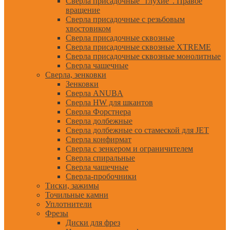
Сверла присадочные "глухие". Правое
вращение
Сверла присадочные с резьбовым
хвостовиком
Сверла присадочные сквозные
Сверла присадочные сквозные XTREME
Сверла присадочные сквозные монолитные
Сверла чашечные
Сверла, зенковки
Зенковки
Сверла ANUBA
Сверла HW для шкантов
Сверла Форстнера
Сверла долбежные
Сверла долбежные со стамеской для JET
Сверла конфирмат
Сверла с зенкером и ограничителем
Сверла спиральные
Сверла чашечные
Сверла-пробочники
Тиски, зажимы
Точильные камни
Уплотнители
Фрезы
Диски для фрез