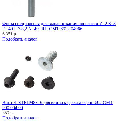
Фреза специальная для выравнивания плоскости Z=2 S=8
D=40 I=7/8,2 A=40° RH CMT S922.04066
6 351 р.
Подобрать аналог
Винт 4_STEI M8x16 для клина к фрезам серии 692 CMT
990.064.00
359 р.
Подобрать аналог