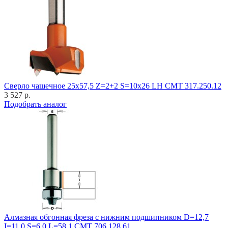
Cверло чашечное 25x57,5 Z=2+2 S=10x26 LH CMT 317.250.12
3 527 р.
Подобрать аналог
Алмазная обгонная фреза с нижним подшипником D=12,7
I=11,0 S=6,0 L=58,1 CMT 706.128.61