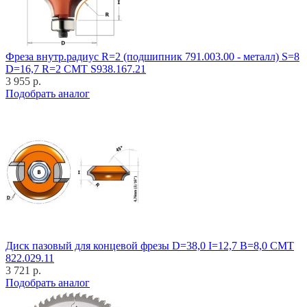
Фреза внутр.радиус R=2 (подшипник 791.003.00 - металл) S=8
D=16,7 R=2 CMT S938.167.21
3 955 р.
Подобрать аналог
Диск пазовый для концевой фрезы D=38,0 I=12,7 B=8,0 CMT
822.029.11
3 721 р.
Подобрать аналог