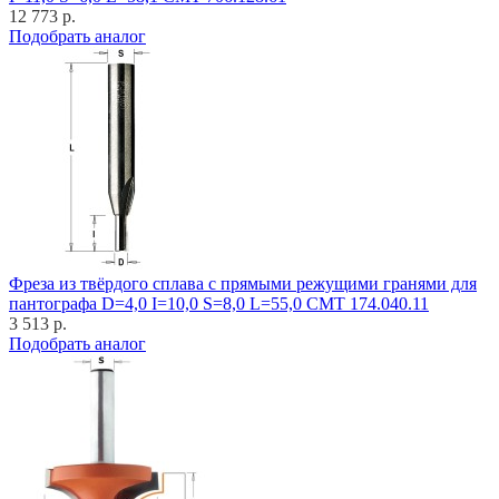
12 773 р.
Подобрать аналог
Фреза из твёрдого сплава с прямыми режущими гранями для
пантографа D=4,0 I=10,0 S=8,0 L=55,0 CMT 174.040.11
3 513 р.
Подобрать аналог