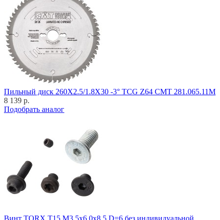
Пильный диск 260X2.5/1.8X30 -3° TCG Z64 CMT 281.065.11M
8 139 р.
Подобрать аналог
Винт TORX T15 M3,5x6,0x8,5 D=6 без индивидуальной