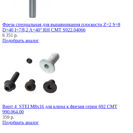
Фреза специальная для выравнивания плоскости Z=2 S=8
D=40 I=7/8,2 A=40° RH CMT S922.04066
6 351 р.
Подобрать аналог
Винт 4_STEI M8x16 для клина к фрезам серии 692 CMT
990.064.00
359 р.
Подобрать аналог