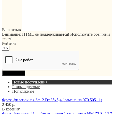
Ваш отзыв
Внимание:
HTML не поддерживается! Используйте обычный
текст!
Рейтинг
Продолжить
Новые поступления
Рекомендуемые
Популярные
Фреза филеночная S=12 D=35x5,4 ( замена на 970.505.11)
2 450 р.
В корзину
Фреза фасочная 45гр. (нижн. подш.), смен.ножи HM Z2 S=12,7