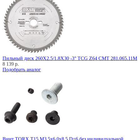
Пильный диск 260X2.5/1.8X30 -3° TCG Z64 CMT 281.065.11M
8 139 р.
Подобрать аналог
Винт TORX T15 M3,5x6,0x8,5 D=6 без индивидуальной