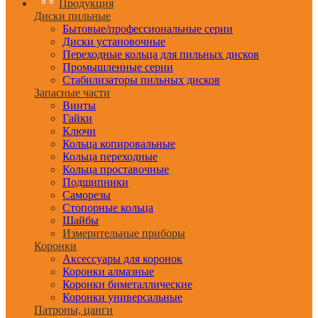
Продукция
Диски пильные
Бытовые/профессиональные серии
Диски установочные
Переходные кольца для пильных дисков
Промышленные серии
Стабилизаторы пильных дисков
Запасные части
Винты
Гайки
Ключи
Кольца копировальные
Кольца переходные
Кольца проставочные
Подшипники
Саморезы
Стопорные кольца
Шайбы
Измерительные приборы
Коронки
Аксессуары для коронок
Коронки алмазные
Коронки биметаллические
Коронки универсальные
Патроны, цанги