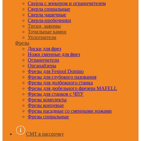
Сверла с зенкером и ограничителем
Сверла спиральные
Сверла чашечные
Сверла-пробочники
Тиски, зажимы
Точильные камни
Уплотнители
Фрезы
Диски для фрез
Ножи сменные для фрез
Ограничители
Органайзеры
Фрезы для Festool Domino
Фрезы для глубокого пазования
Фрезы для долбежного станка
Фрезы для дюбельного фрезера MAFELL
Фрезы для станков с ЧПУ
Фрезы комплекты
Фрезы концевые
Фрезы насадные со сменными ножами
Фрезы спиральные
CMT в рассрочку