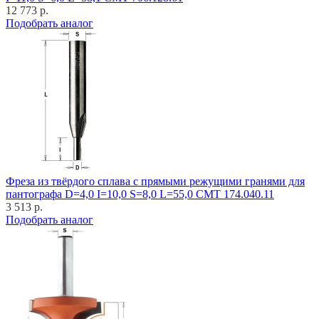
12 773 р.
Подобрать аналог
Фреза из твёрдого сплава с прямыми режущими гранями для
пантографа D=4,0 I=10,0 S=8,0 L=55,0 CMT 174.040.11
3 513 р.
Подобрать аналог