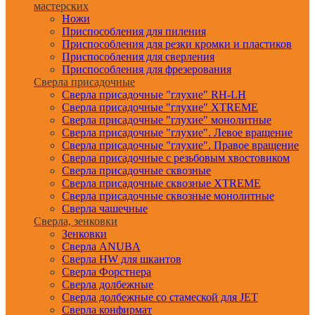
мастерских
Ножи
Приспособления для пиления
Приспособления для резки кромки и пластиков
Приспособления для сверления
Приспособления для фрезерования
Сверла присадочные
Сверла присадочные "глухие" RH-LH
Сверла присадочные "глухие" XTREME
Сверла присадочные "глухие" монолитные
Сверла присадочные "глухие". Левое вращение
Сверла присадочные "глухие". Правое вращение
Сверла присадочные с резьбовым хвостовиком
Сверла присадочные сквозные
Сверла присадочные сквозные XTREME
Сверла присадочные сквозные монолитные
Сверла чашечные
Сверла, зенковки
Зенковки
Сверла ANUBA
Сверла HW для шкантов
Сверла Форстнера
Сверла долбежные
Сверла долбежные со стамеской для JET
Сверла конфирмат