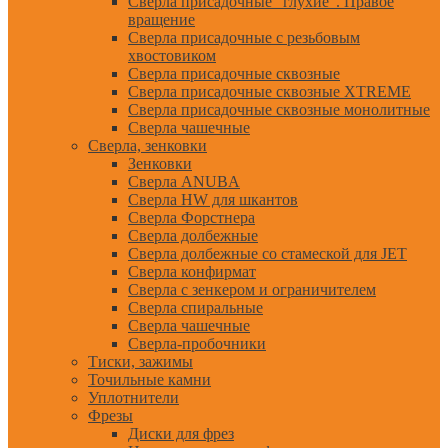
Сверла присадочные "глухие". Правое
вращение
Сверла присадочные с резьбовым
хвостовиком
Сверла присадочные сквозные
Сверла присадочные сквозные XTREME
Сверла присадочные сквозные монолитные
Сверла чашечные
Сверла, зенковки
Зенковки
Сверла ANUBA
Сверла HW для шкантов
Сверла Форстнера
Сверла долбежные
Сверла долбежные со стамеской для JET
Сверла конфирмат
Сверла с зенкером и ограничителем
Сверла спиральные
Сверла чашечные
Сверла-пробочники
Тиски, зажимы
Точильные камни
Уплотнители
Фрезы
Диски для фрез