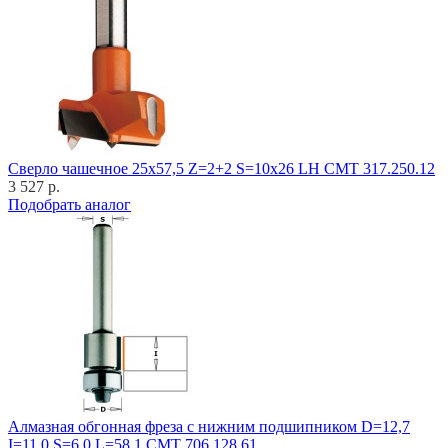
Cверло чашечное 25x57,5 Z=2+2 S=10x26 LH CMT 317.250.12
3 527 р.
Подобрать аналог
Алмазная обгонная фреза с нижним подшипником D=12,7
I=11,0 S=6,0 L=58,1 CMT 706.128.61