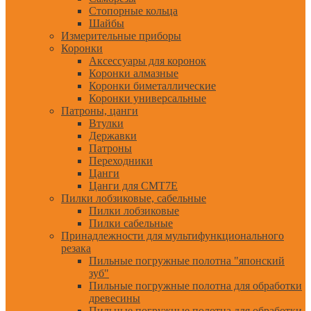
Стопорные кольца
Шайбы
Измерительные приборы
Коронки
Аксессуары для коронок
Коронки алмазные
Коронки биметаллические
Коронки универсальные
Патроны, цанги
Втулки
Державки
Патроны
Переходники
Цанги
Цанги для CMT7E
Пилки лобзиковые, сабельные
Пилки лобзиковые
Пилки сабельные
Принадлежности для мультифункционального
резака
Пильные погружные полотна "японский
зуб"
Пильные погружные полотна для обработки
древесины
Пильные погружные полотна для обработки