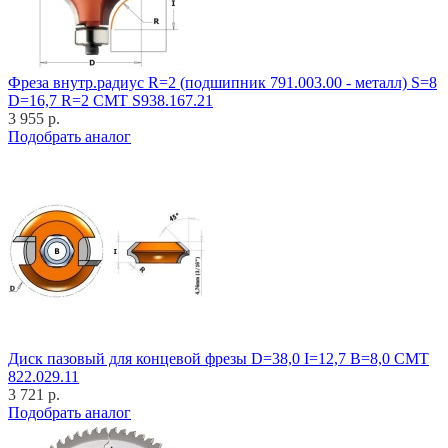
Фреза внутр.радиус R=2 (подшипник 791.003.00 - металл) S=8
D=16,7 R=2 CMT S938.167.21
3 955 р.
Подобрать аналог
Диск пазовый для концевой фрезы D=38,0 I=12,7 B=8,0 CMT
822.029.11
3 721 р.
Подобрать аналог