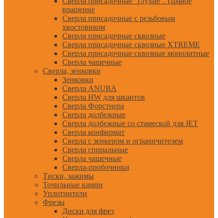
Сверла присадочные "глухие". Правое
вращение
Сверла присадочные с резьбовым
хвостовиком
Сверла присадочные сквозные
Сверла присадочные сквозные XTREME
Сверла присадочные сквозные монолитные
Сверла чашечные
Сверла, зенковки
Зенковки
Сверла ANUBA
Сверла HW для шкантов
Сверла Форстнера
Сверла долбежные
Сверла долбежные со стамеской для JET
Сверла конфирмат
Сверла с зенкером и ограничителем
Сверла спиральные
Сверла чашечные
Сверла-пробочники
Тиски, зажимы
Точильные камни
Уплотнители
Фрезы
Диски для фрез