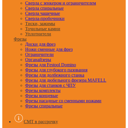
Сверла с зенкером и ограничителем
Сверла спиральные
Сверла чашечные
Сверла-пробочники
Тиски, зажимы
Точильные камни
Уплотнители
Фрезы
Диски для фрез
Ножи сменные для фрез
Ограничители
Органайзеры
Фрезы для Festool Domino
Фрезы для глубокого пазования
Фрезы для долбежного станка
Фрезы для дюбельного фрезера MAFELL
Фрезы для станков с ЧПУ
Фрезы комплекты
Фрезы концевые
Фрезы насадные со сменными ножами
Фрезы спиральные
CMT в рассрочку