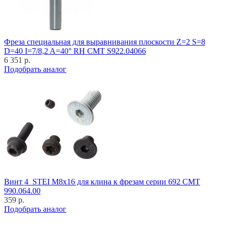
Фреза специальная для выравнивания плоскости Z=2 S=8
D=40 I=7/8,2 A=40° RH CMT S922.04066
6 351 р.
Подобрать аналог
Винт 4_STEI M8x16 для клина к фрезам серии 692 CMT
990.064.00
359 р.
Подобрать аналог