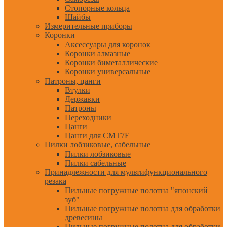
Стопорные кольца
Шайбы
Измерительные приборы
Коронки
Аксессуары для коронок
Коронки алмазные
Коронки биметаллические
Коронки универсальные
Патроны, цанги
Втулки
Державки
Патроны
Переходники
Цанги
Цанги для CMT7E
Пилки лобзиковые, сабельные
Пилки лобзиковые
Пилки сабельные
Принадлежности для мультифункционального
резака
Пильные погружные полотна "японский
зуб"
Пильные погружные полотна для обработки
древесины
Пильные погружные полотна для обработки