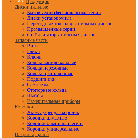
Продукция
Диски пильные
Бытовые/профессиональные серии
Диски установочные
Переходные кольца для пильных дисков
Промышленные серии
Стабилизаторы пильных дисков
Запасные части
Винты
Гайки
Ключи
Кольца копировальные
Кольца переходные
Кольца проставочные
Подшипники
Саморезы
Стопорные кольца
Шайбы
Измерительные приборы
Коронки
Аксессуары для коронок
Коронки алмазные
Коронки биметаллические
Коронки универсальные
Патроны, цанги