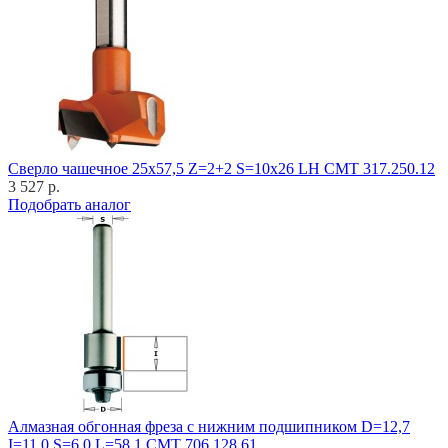
Cверло чашечное 25x57,5 Z=2+2 S=10x26 LH CMT 317.250.12
3 527 р.
Подобрать аналог
Алмазная обгонная фреза с нижним подшипником D=12,7
I=11,0 S=6,0 L=58,1 CMT 706.128.61