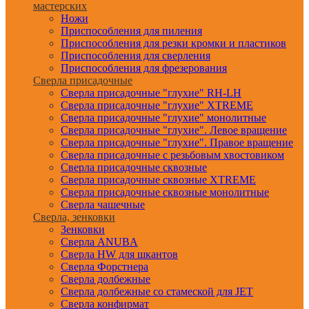
мастерских
Ножи
Приспособления для пиления
Приспособления для резки кромки и пластиков
Приспособления для сверления
Приспособления для фрезерования
Сверла присадочные
Сверла присадочные "глухие" RH-LH
Сверла присадочные "глухие" XTREME
Сверла присадочные "глухие" монолитные
Сверла присадочные "глухие". Левое вращение
Сверла присадочные "глухие". Правое вращение
Сверла присадочные с резьбовым хвостовиком
Сверла присадочные сквозные
Сверла присадочные сквозные XTREME
Сверла присадочные сквозные монолитные
Сверла чашечные
Сверла, зенковки
Зенковки
Сверла ANUBA
Сверла HW для шкантов
Сверла Форстнера
Сверла долбежные
Сверла долбежные со стамеской для JET
Сверла конфирмат