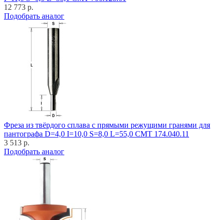
12 773 р.
Подобрать аналог
Фреза из твёрдого сплава с прямыми режущими гранями для
пантографа D=4,0 I=10,0 S=8,0 L=55,0 CMT 174.040.11
3 513 р.
Подобрать аналог