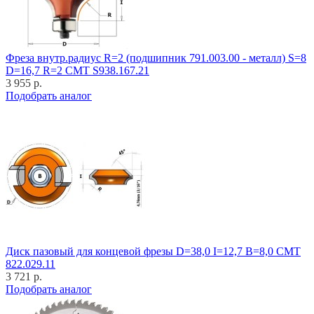
Фреза внутр.радиус R=2 (подшипник 791.003.00 - металл) S=8
D=16,7 R=2 CMT S938.167.21
3 955 р.
Подобрать аналог
Диск пазовый для концевой фрезы D=38,0 I=12,7 B=8,0 CMT
822.029.11
3 721 р.
Подобрать аналог