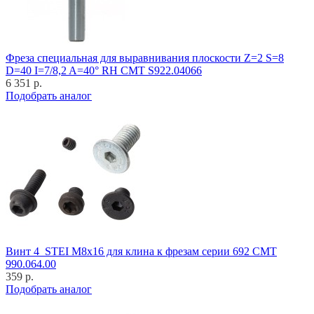
Фреза специальная для выравнивания плоскости Z=2 S=8
D=40 I=7/8,2 A=40° RH CMT S922.04066
6 351 р.
Подобрать аналог
Винт 4_STEI M8x16 для клина к фрезам серии 692 CMT
990.064.00
359 р.
Подобрать аналог