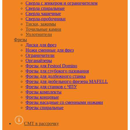
Сверла с зенкером и ограничителем
Сверла спиральные
Сверла чашечные
Сверла-пробочники
Тиски, зажимы
Точильные камни
Уплотнители
Фрезы
Диски для фрез
Ножи сменные для фрез
Ограничители
Органайзеры
Фрезы для Festool Domino
Фрезы для глубокого пазования
Фрезы для долбежного станка
Фрезы для дюбельного фрезера MAFELL
Фрезы для станков с ЧПУ
Фрезы комплекты
Фрезы концевые
Фрезы насадные со сменными ножами
Фрезы спиральные
CMT в рассрочку