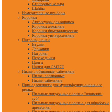
Стопорные кольца
Шайбы
Измерительные приборы
Коронки
Аксессуары для коронок
Коронки алмазные
Коронки биметаллические
Коронки универсальные
Патроны, цанги
Втулки
Державки
Патроны
Переходники
Цанги
Цанги для CMT7E
Пилки лобзиковые, сабельные
Пилки лобзиковые
Пилки сабельные
Принадлежности для мультифункционального
резака
Пильные погружные полотна "японский
зуб"
Пильные погружные полотна для обработки
древесины
Пильные погружные полотна для обработки