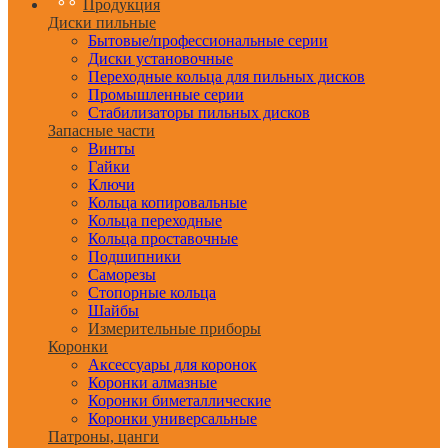
Продукция
Диски пильные
Бытовые/профессиональные серии
Диски установочные
Переходные кольца для пильных дисков
Промышленные серии
Стабилизаторы пильных дисков
Запасные части
Винты
Гайки
Ключи
Кольца копировальные
Кольца переходные
Кольца проставочные
Подшипники
Саморезы
Стопорные кольца
Шайбы
Измерительные приборы
Коронки
Аксессуары для коронок
Коронки алмазные
Коронки биметаллические
Коронки универсальные
Патроны, цанги