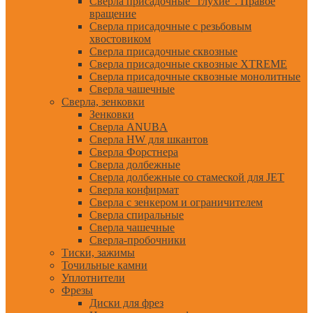
Сверла присадочные "глухие". Правое
вращение
Сверла присадочные с резьбовым
хвостовиком
Сверла присадочные сквозные
Сверла присадочные сквозные XTREME
Сверла присадочные сквозные монолитные
Сверла чашечные
Сверла, зенковки
Зенковки
Сверла ANUBA
Сверла HW для шкантов
Сверла Форстнера
Сверла долбежные
Сверла долбежные со стамеской для JET
Сверла конфирмат
Сверла с зенкером и ограничителем
Сверла спиральные
Сверла чашечные
Сверла-пробочники
Тиски, зажимы
Точильные камни
Уплотнители
Фрезы
Диски для фрез