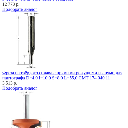
12 773 р.
Подобрать аналог
Фреза из твёрдого сплава с прямыми режущими гранями для
пантографа D=4,0 I=10,0 S=8,0 L=55,0 CMT 174.040.11
3 513 р.
Подобрать аналог