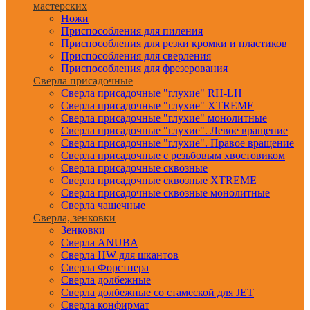
мастерских
Ножи
Приспособления для пиления
Приспособления для резки кромки и пластиков
Приспособления для сверления
Приспособления для фрезерования
Сверла присадочные
Сверла присадочные "глухие" RH-LH
Сверла присадочные "глухие" XTREME
Сверла присадочные "глухие" монолитные
Сверла присадочные "глухие". Левое вращение
Сверла присадочные "глухие". Правое вращение
Сверла присадочные с резьбовым хвостовиком
Сверла присадочные сквозные
Сверла присадочные сквозные XTREME
Сверла присадочные сквозные монолитные
Сверла чашечные
Сверла, зенковки
Зенковки
Сверла ANUBA
Сверла HW для шкантов
Сверла Форстнера
Сверла долбежные
Сверла долбежные со стамеской для JET
Сверла конфирмат