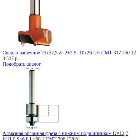
Cверло чашечное 25x57,5 Z=2+2 S=10x26 LH CMT 317.250.12
3 527 р.
Подобрать аналог
Алмазная обгонная фреза с нижним подшипником D=12,7
I=11,0 S=6,0 L=58,1 CMT 706.128.61