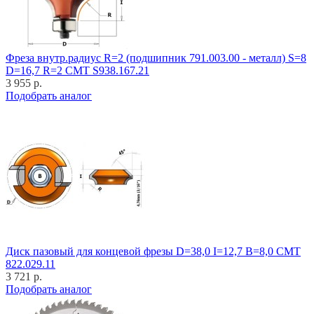
Фреза внутр.радиус R=2 (подшипник 791.003.00 - металл) S=8
D=16,7 R=2 CMT S938.167.21
3 955 р.
Подобрать аналог
Диск пазовый для концевой фрезы D=38,0 I=12,7 B=8,0 CMT
822.029.11
3 721 р.
Подобрать аналог