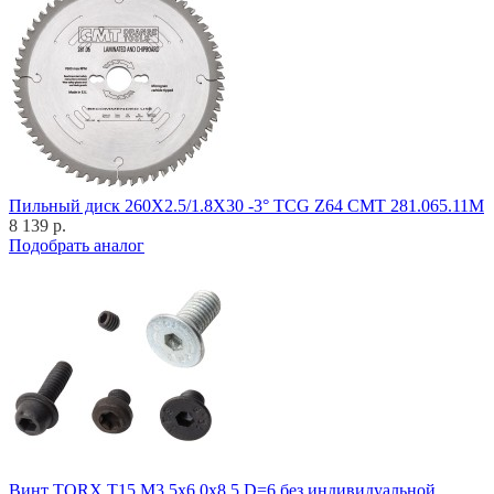
Пильный диск 260X2.5/1.8X30 -3° TCG Z64 CMT 281.065.11M
8 139 р.
Подобрать аналог
Винт TORX T15 M3,5x6,0x8,5 D=6 без индивидуальной