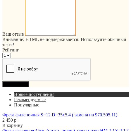
Ваш отзыв
Внимание:
HTML не поддерживается! Используйте обычный
текст!
Рейтинг
Продолжить
Новые поступления
Рекомендуемые
Популярные
Фреза филеночная S=12 D=35x5,4 ( замена на 970.505.11)
2 450 р.
В корзину
Фреза фасочная 45гр. (нижн. подш.), смен.ножи HM Z2 S=12,7