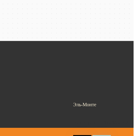
Эль-Монте
Ваш город —
Эль-Монте
?