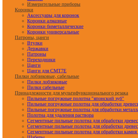
Измерительные приборы
Коронки
Аксессуары для коронок
Коронки алмазные
Коронки биметаллические
Коронки универсальные
Патроны, цанги
Втулки
Державки
Патроны
Переходники
Цанги
Цанги для CMT7E
Пилки лобзиковые, сабельные
Пилки лобзиковые
Пилки сабельные
Принадлежности для мультифункционального резака
Пильные погружные полотна "японский зуб"
Пильные погружные полотна для обработки древе
Пильные погружные полотна для обработки металл
Полотна для удаления раствора
Сегментные пильные полотна для обработки древе
Сегментные пильные полотна для обработки древе
Сегментные пильные полотна для обработки камня
Шаберы