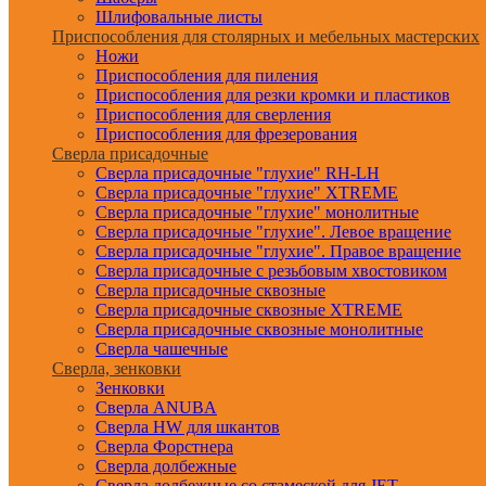
Шлифовальные листы
Приспособления для столярных и мебельных мастерских
Ножи
Приспособления для пиления
Приспособления для резки кромки и пластиков
Приспособления для сверления
Приспособления для фрезерования
Сверла присадочные
Сверла присадочные "глухие" RH-LH
Сверла присадочные "глухие" XTREME
Сверла присадочные "глухие" монолитные
Сверла присадочные "глухие". Левое вращение
Сверла присадочные "глухие". Правое вращение
Сверла присадочные с резьбовым хвостовиком
Сверла присадочные сквозные
Сверла присадочные сквозные XTREME
Сверла присадочные сквозные монолитные
Сверла чашечные
Сверла, зенковки
Зенковки
Сверла ANUBA
Сверла HW для шкантов
Сверла Форстнера
Сверла долбежные
Сверла долбежные со стамеской для JET