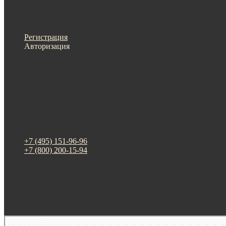
Меню
Назад
×
Личный кабинет
Регистрация
Авторизация
Информация
Настройки
Обратная связь
+7 (495) 151-96-96
+7 (800) 200-15-94
г. Москва. ул. Суздальская, д. 18г (ТЦ ТРИО)
Будни: 09:00 - 20:00
СБ-ВС: прием заказов
Москва
Яндекс Карты — транспорт, навигация, поиск мест