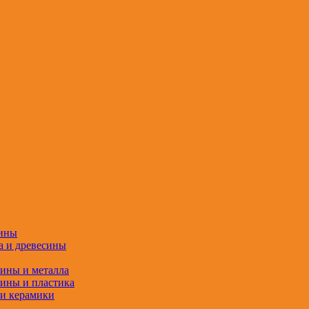
сины
а и древесины
сины и металла
сины и пластика
 и керамики