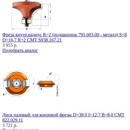
Фреза внутр.радиус R=2 (подшипник 791.003.00 - металл) S=8
D=16,7 R=2 CMT S938.167.21
3 955 р.
Подобрать аналог
Диск пазовый для концевой фрезы D=38,0 I=12,7 B=8,0 CMT
822.029.11
3 721 р.