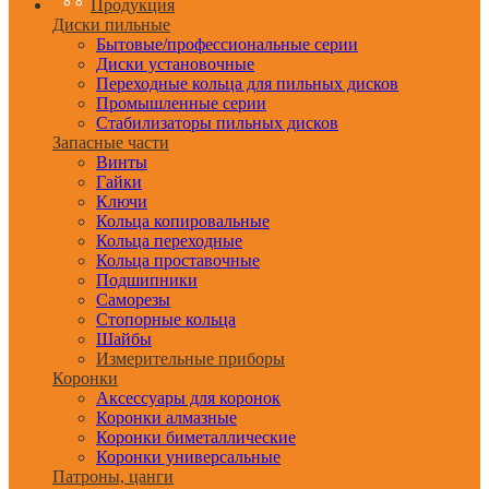
Продукция
Диски пильные
Бытовые/профессиональные серии
Диски установочные
Переходные кольца для пильных дисков
Промышленные серии
Стабилизаторы пильных дисков
Запасные части
Винты
Гайки
Ключи
Кольца копировальные
Кольца переходные
Кольца проставочные
Подшипники
Саморезы
Стопорные кольца
Шайбы
Измерительные приборы
Коронки
Аксессуары для коронок
Коронки алмазные
Коронки биметаллические
Коронки универсальные
Патроны, цанги