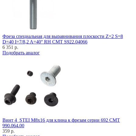
Фреза специальная для выравнивания плоскости Z=2 S=8
D=40 I=7/8,2 A=40° RH CMT S922.04066
6 351 р.
Подобрать аналог
Винт 4_STEI M8x16 для клина к фрезам серии 692 CMT
990.064.00
359 р.