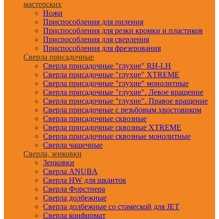
мастерских
Ножи
Приспособления для пиления
Приспособления для резки кромки и пластиков
Приспособления для сверления
Приспособления для фрезерования
Сверла присадочные
Сверла присадочные "глухие" RH-LH
Сверла присадочные "глухие" XTREME
Сверла присадочные "глухие" монолитные
Сверла присадочные "глухие". Левое вращение
Сверла присадочные "глухие". Правое вращение
Сверла присадочные с резьбовым хвостовиком
Сверла присадочные сквозные
Сверла присадочные сквозные XTREME
Сверла присадочные сквозные монолитные
Сверла чашечные
Сверла, зенковки
Зенковки
Сверла ANUBA
Сверла HW для шкантов
Сверла Форстнера
Сверла долбежные
Сверла долбежные со стамеской для JET
Сверла конфирмат