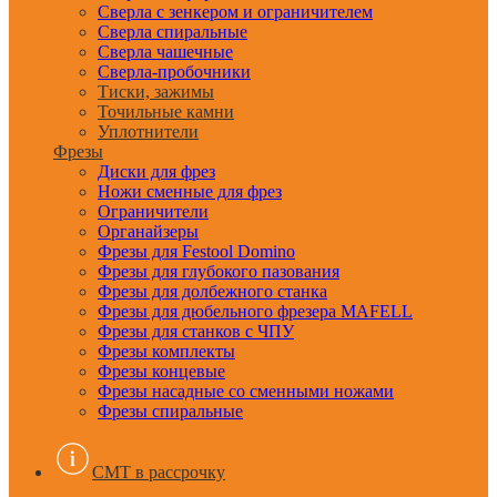
Сверла с зенкером и ограничителем
Сверла спиральные
Сверла чашечные
Сверла-пробочники
Тиски, зажимы
Точильные камни
Уплотнители
Фрезы
Диски для фрез
Ножи сменные для фрез
Ограничители
Органайзеры
Фрезы для Festool Domino
Фрезы для глубокого пазования
Фрезы для долбежного станка
Фрезы для дюбельного фрезера MAFELL
Фрезы для станков с ЧПУ
Фрезы комплекты
Фрезы концевые
Фрезы насадные со сменными ножами
Фрезы спиральные
CMT в рассрочку