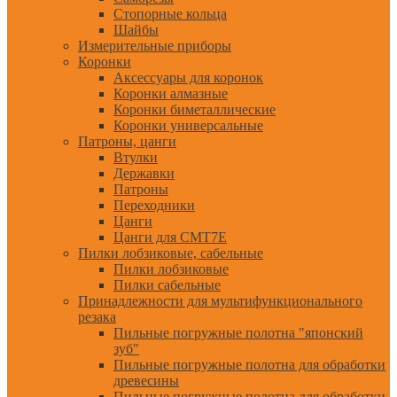
Стопорные кольца
Шайбы
Измерительные приборы
Коронки
Аксессуары для коронок
Коронки алмазные
Коронки биметаллические
Коронки универсальные
Патроны, цанги
Втулки
Державки
Патроны
Переходники
Цанги
Цанги для CMT7E
Пилки лобзиковые, сабельные
Пилки лобзиковые
Пилки сабельные
Принадлежности для мультифункционального
резака
Пильные погружные полотна "японский
зуб"
Пильные погружные полотна для обработки
древесины
Пильные погружные полотна для обработки