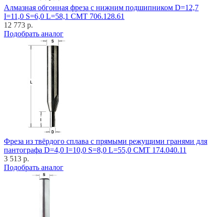
Алмазная обгонная фреза с нижним подшипником D=12,7
I=11,0 S=6,0 L=58,1 CMT 706.128.61
12 773 р.
Подобрать аналог
Фреза из твёрдого сплава с прямыми режущими гранями для
пантографа D=4,0 I=10,0 S=8,0 L=55,0 CMT 174.040.11
3 513 р.
Подобрать аналог