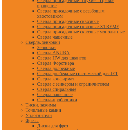
Сверла присадочные "глухие". Правое
вращение
Сверла присадочные с резьбовым
хвостовиком
Сверла присадочные сквозные
Сверла присадочные сквозные XTREME
Сверла присадочные сквозные монолитные
Сверла чашечные
Сверла, зенковки
Зенковки
Сверла ANUBA
Сверла HW для шкантов
Сверла Форстнера
Сверла долбежные
Сверла долбежные со стамеской для JET
Сверла конфирмат
Сверла с зенкером и ограничителем
Сверла спиральные
Сверла чашечные
Сверла-пробочники
Тиски, зажимы
Точильные камни
Уплотнители
Фрезы
Диски для фрез