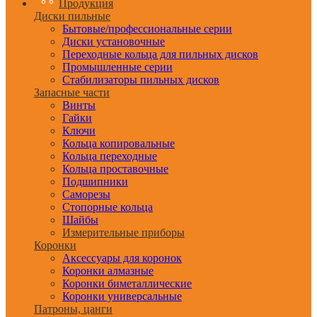
Продукция
Диски пильные
Бытовые/профессиональные серии
Диски установочные
Переходные кольца для пильных дисков
Промышленные серии
Стабилизаторы пильных дисков
Запасные части
Винты
Гайки
Ключи
Кольца копировальные
Кольца переходные
Кольца проставочные
Подшипники
Саморезы
Стопорные кольца
Шайбы
Измерительные приборы
Коронки
Аксессуары для коронок
Коронки алмазные
Коронки биметаллические
Коронки универсальные
Патроны, цанги