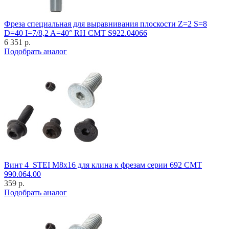
Фреза специальная для выравнивания плоскости Z=2 S=8
D=40 I=7/8,2 A=40° RH CMT S922.04066
6 351 р.
Подобрать аналог
Винт 4_STEI M8x16 для клина к фрезам серии 692 CMT
990.064.00
359 р.
Подобрать аналог