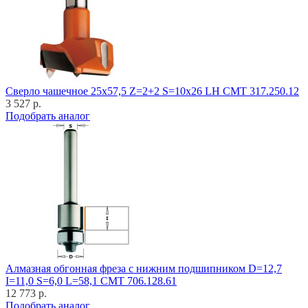
Cверло чашечное 25x57,5 Z=2+2 S=10x26 LH CMT 317.250.12
3 527 р.
Подобрать аналог
Алмазная обгонная фреза с нижним подшипником D=12,7
I=11,0 S=6,0 L=58,1 CMT 706.128.61
12 773 р.
Подобрать аналог