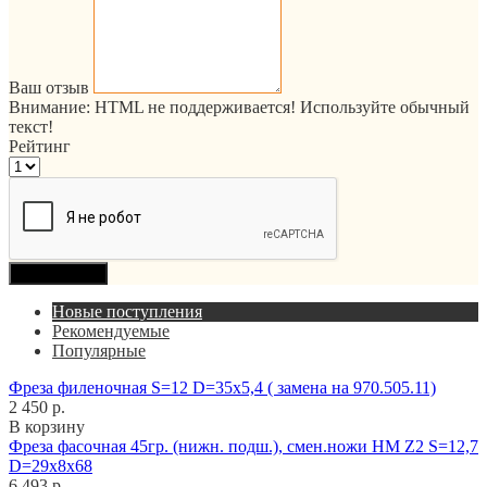
Ваш отзыв
Внимание:
HTML не поддерживается! Используйте обычный
текст!
Рейтинг
Продолжить
Новые поступления
Рекомендуемые
Популярные
Фреза филеночная S=12 D=35x5,4 ( замена на 970.505.11)
2 450 р.
В корзину
Фреза фасочная 45гр. (нижн. подш.), смен.ножи HM Z2 S=12,7
D=29x8x68
6 493 р.