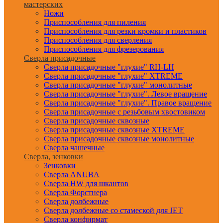
мастерских
Ножи
Приспособления для пиления
Приспособления для резки кромки и пластиков
Приспособления для сверления
Приспособления для фрезерования
Сверла присадочные
Сверла присадочные "глухие" RH-LH
Сверла присадочные "глухие" XTREME
Сверла присадочные "глухие" монолитные
Сверла присадочные "глухие". Левое вращение
Сверла присадочные "глухие". Правое вращение
Сверла присадочные с резьбовым хвостовиком
Сверла присадочные сквозные
Сверла присадочные сквозные XTREME
Сверла присадочные сквозные монолитные
Сверла чашечные
Сверла, зенковки
Зенковки
Сверла ANUBA
Сверла HW для шкантов
Сверла Форстнера
Сверла долбежные
Сверла долбежные со стамеской для JET
Сверла конфирмат