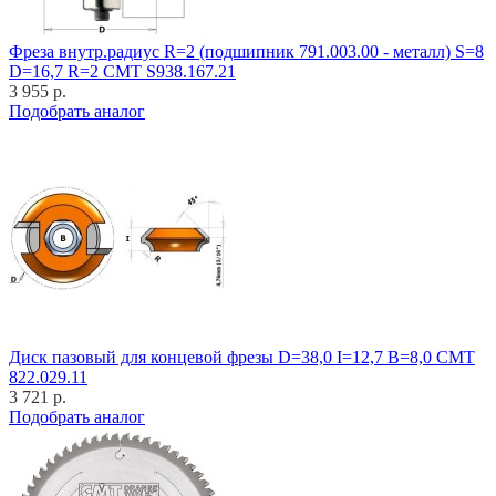
Фреза внутр.радиус R=2 (подшипник 791.003.00 - металл) S=8
D=16,7 R=2 CMT S938.167.21
3 955 р.
Подобрать аналог
Диск пазовый для концевой фрезы D=38,0 I=12,7 B=8,0 CMT
822.029.11
3 721 р.
Подобрать аналог