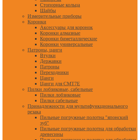
Стопорные кольца
Шайбы
Измерительные приборы
Коронки
Аксессуары для коронок
Коронки алмазные
Коронки биметаллические
Коронки универсальные
Патроны, цанги
Втулки
Державки
Патроны
Переходники
Цанги
Цанги для CMT7E
Пилки лобзиковые, сабельные
Пилки лобзиковые
Пилки сабельные
Принадлежности для мультифункционального
резака
Пильные погружные полотна "японский
зуб"
Пильные погружные полотна для обработки
древесины
Пильные погружные полотна для обработки