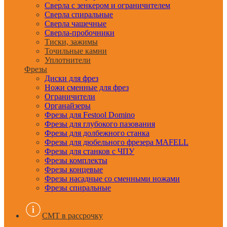
Сверла с зенкером и ограничителем
Сверла спиральные
Сверла чашечные
Сверла-пробочники
Тиски, зажимы
Точильные камни
Уплотнители
Фрезы
Диски для фрез
Ножи сменные для фрез
Ограничители
Органайзеры
Фрезы для Festool Domino
Фрезы для глубокого пазования
Фрезы для долбежного станка
Фрезы для дюбельного фрезера MAFELL
Фрезы для станков с ЧПУ
Фрезы комплекты
Фрезы концевые
Фрезы насадные со сменными ножами
Фрезы спиральные
CMT в рассрочку