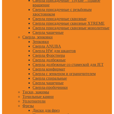
Сверла присадочные "глухие". Правое
вращение
Сверла присадочные с резьбовым
хвостовиком
Сверла присадочные сквозные
Сверла присадочные сквозные XTREME
Сверла присадочные сквозные монолитные
Сверла чашечные
Сверла, зенковки
Зенковки
Сверла ANUBA
Сверла HW для шкантов
Сверла Форстнера
Сверла долбежные
Сверла долбежные со стамеской для JET
Сверла конфирмат
Сверла с зенкером и ограничителем
Сверла спиральные
Сверла чашечные
Сверла-пробочники
Тиски, зажимы
Точильные камни
Уплотнители
Фрезы
Диски для фрез