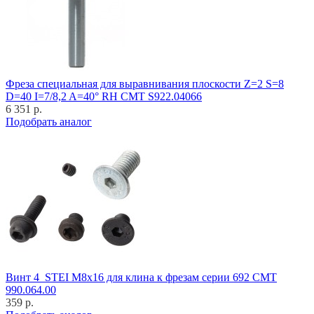
Фреза специальная для выравнивания плоскости Z=2 S=8
D=40 I=7/8,2 A=40° RH CMT S922.04066
6 351 р.
Подобрать аналог
Винт 4_STEI M8x16 для клина к фрезам серии 692 CMT
990.064.00
359 р.