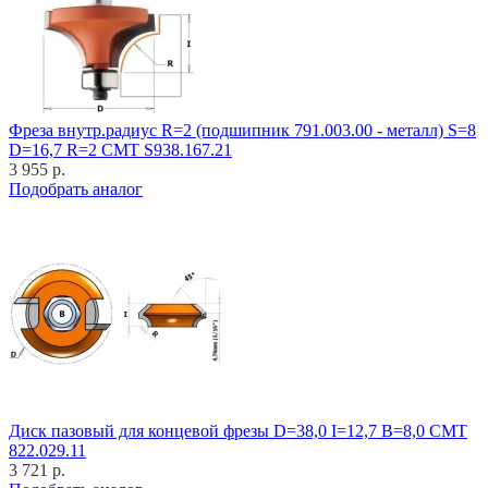
Фреза внутр.радиус R=2 (подшипник 791.003.00 - металл) S=8
D=16,7 R=2 CMT S938.167.21
3 955 р.
Подобрать аналог
Диск пазовый для концевой фрезы D=38,0 I=12,7 B=8,0 CMT
822.029.11
3 721 р.