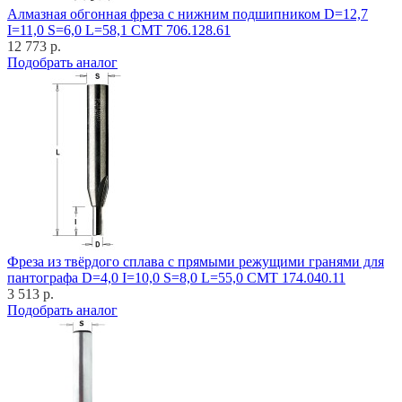
Алмазная обгонная фреза с нижним подшипником D=12,7
I=11,0 S=6,0 L=58,1 CMT 706.128.61
12 773 р.
Подобрать аналог
Фреза из твёрдого сплава с прямыми режущими гранями для
пантографа D=4,0 I=10,0 S=8,0 L=55,0 CMT 174.040.11
3 513 р.
Подобрать аналог