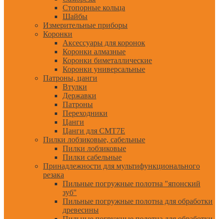
Стопорные кольца
Шайбы
Измерительные приборы
Коронки
Аксессуары для коронок
Коронки алмазные
Коронки биметаллические
Коронки универсальные
Патроны, цанги
Втулки
Державки
Патроны
Переходники
Цанги
Цанги для CMT7E
Пилки лобзиковые, сабельные
Пилки лобзиковые
Пилки сабельные
Принадлежности для мультифункционального
резака
Пильные погружные полотна "японский
зуб"
Пильные погружные полотна для обработки
древесины
Пильные погружные полотна для обработки