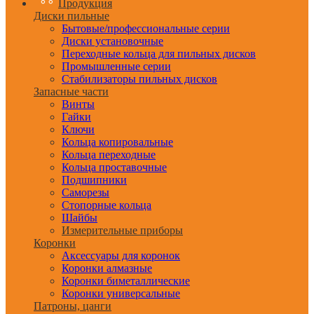
Продукция
Диски пильные
Бытовые/профессиональные серии
Диски установочные
Переходные кольца для пильных дисков
Промышленные серии
Стабилизаторы пильных дисков
Запасные части
Винты
Гайки
Ключи
Кольца копировальные
Кольца переходные
Кольца проставочные
Подшипники
Саморезы
Стопорные кольца
Шайбы
Измерительные приборы
Коронки
Аксессуары для коронок
Коронки алмазные
Коронки биметаллические
Коронки универсальные
Патроны, цанги