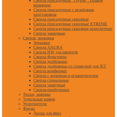
Сверла присадочные "глухие". Правое
вращение
Сверла присадочные с резьбовым
хвостовиком
Сверла присадочные сквозные
Сверла присадочные сквозные XTREME
Сверла присадочные сквозные монолитные
Сверла чашечные
Сверла, зенковки
Зенковки
Сверла ANUBA
Сверла HW для шкантов
Сверла Форстнера
Сверла долбежные
Сверла долбежные со стамеской для JET
Сверла конфирмат
Сверла с зенкером и ограничителем
Сверла спиральные
Сверла чашечные
Сверла-пробочники
Тиски, зажимы
Точильные камни
Уплотнители
Фрезы
Диски для фрез