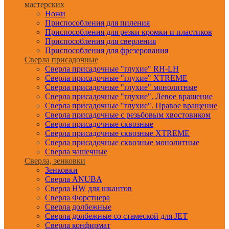
мастерских
Ножи
Приспособления для пиления
Приспособления для резки кромки и пластиков
Приспособления для сверления
Приспособления для фрезерования
Сверла присадочные
Сверла присадочные "глухие" RH-LH
Сверла присадочные "глухие" XTREME
Сверла присадочные "глухие" монолитные
Сверла присадочные "глухие". Левое вращение
Сверла присадочные "глухие". Правое вращение
Сверла присадочные с резьбовым хвостовиком
Сверла присадочные сквозные
Сверла присадочные сквозные XTREME
Сверла присадочные сквозные монолитные
Сверла чашечные
Сверла, зенковки
Зенковки
Сверла ANUBA
Сверла HW для шкантов
Сверла Форстнера
Сверла долбежные
Сверла долбежные со стамеской для JET
Сверла конфирмат