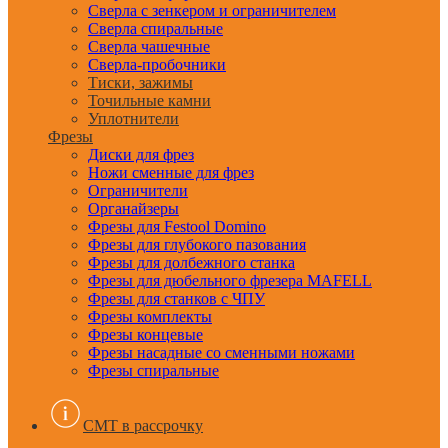
Сверла с зенкером и ограничителем
Сверла спиральные
Сверла чашечные
Сверла-пробочники
Тиски, зажимы
Точильные камни
Уплотнители
Фрезы
Диски для фрез
Ножи сменные для фрез
Ограничители
Органайзеры
Фрезы для Festool Domino
Фрезы для глубокого пазования
Фрезы для долбежного станка
Фрезы для дюбельного фрезера MAFELL
Фрезы для станков с ЧПУ
Фрезы комплекты
Фрезы концевые
Фрезы насадные со сменными ножами
Фрезы спиральные
CMT в рассрочку