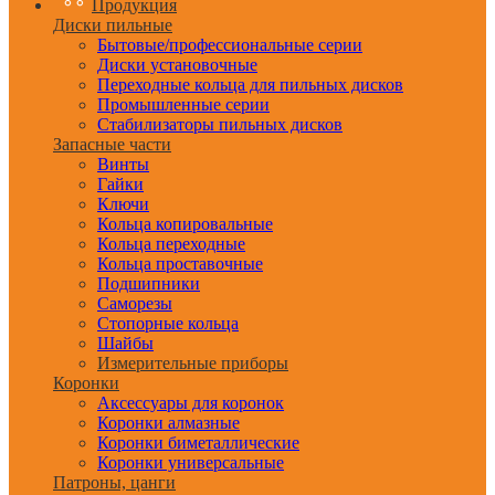
Продукция
Диски пильные
Бытовые/профессиональные серии
Диски установочные
Переходные кольца для пильных дисков
Промышленные серии
Стабилизаторы пильных дисков
Запасные части
Винты
Гайки
Ключи
Кольца копировальные
Кольца переходные
Кольца проставочные
Подшипники
Саморезы
Стопорные кольца
Шайбы
Измерительные приборы
Коронки
Аксессуары для коронок
Коронки алмазные
Коронки биметаллические
Коронки универсальные
Патроны, цанги