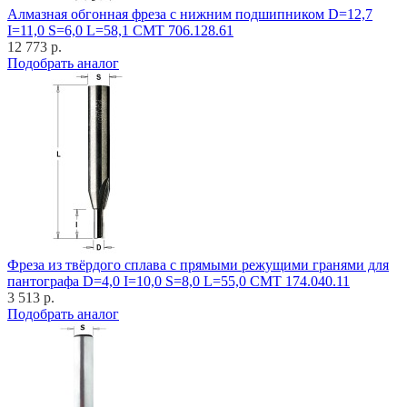
Алмазная обгонная фреза с нижним подшипником D=12,7
I=11,0 S=6,0 L=58,1 CMT 706.128.61
12 773 р.
Подобрать аналог
Фреза из твёрдого сплава с прямыми режущими гранями для
пантографа D=4,0 I=10,0 S=8,0 L=55,0 CMT 174.040.11
3 513 р.
Подобрать аналог