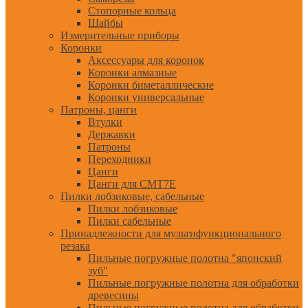
Стопорные кольца
Шайбы
Измерительные приборы
Коронки
Аксессуары для коронок
Коронки алмазные
Коронки биметаллические
Коронки универсальные
Патроны, цанги
Втулки
Державки
Патроны
Переходники
Цанги
Цанги для CMT7E
Пилки лобзиковые, сабельные
Пилки лобзиковые
Пилки сабельные
Принадлежности для мультифункционального
резака
Пильные погружные полотна "японский
зуб"
Пильные погружные полотна для обработки
древесины
Пильные погружные полотна для обработки