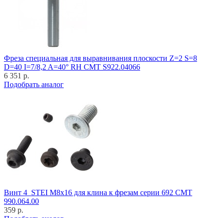
Фреза специальная для выравнивания плоскости Z=2 S=8
D=40 I=7/8,2 A=40° RH CMT S922.04066
6 351 р.
Подобрать аналог
Винт 4_STEI M8x16 для клина к фрезам серии 692 CMT
990.064.00
359 р.