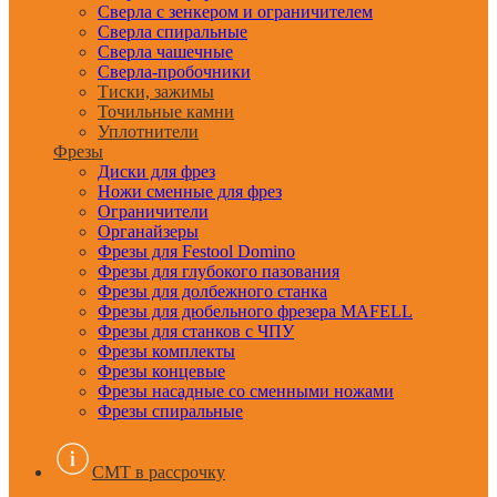
Сверла с зенкером и ограничителем
Сверла спиральные
Сверла чашечные
Сверла-пробочники
Тиски, зажимы
Точильные камни
Уплотнители
Фрезы
Диски для фрез
Ножи сменные для фрез
Ограничители
Органайзеры
Фрезы для Festool Domino
Фрезы для глубокого пазования
Фрезы для долбежного станка
Фрезы для дюбельного фрезера MAFELL
Фрезы для станков с ЧПУ
Фрезы комплекты
Фрезы концевые
Фрезы насадные со сменными ножами
Фрезы спиральные
CMT в рассрочку