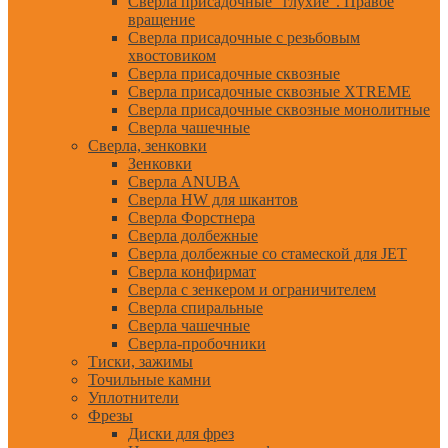
Сверла присадочные "глухие". Правое
вращение
Сверла присадочные с резьбовым
хвостовиком
Сверла присадочные сквозные
Сверла присадочные сквозные XTREME
Сверла присадочные сквозные монолитные
Сверла чашечные
Сверла, зенковки
Зенковки
Сверла ANUBA
Сверла HW для шкантов
Сверла Форстнера
Сверла долбежные
Сверла долбежные со стамеской для JET
Сверла конфирмат
Сверла с зенкером и ограничителем
Сверла спиральные
Сверла чашечные
Сверла-пробочники
Тиски, зажимы
Точильные камни
Уплотнители
Фрезы
Диски для фрез