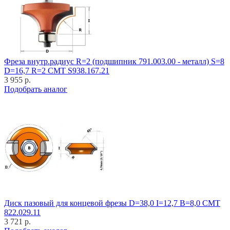
Фреза внутр.радиус R=2 (подшипник 791.003.00 - металл) S=8
D=16,7 R=2 CMT S938.167.21
3 955 р.
Подобрать аналог
Диск пазовый для концевой фрезы D=38,0 I=12,7 B=8,0 CMT
822.029.11
3 721 р.