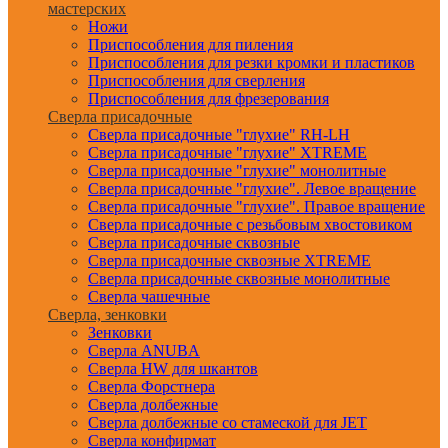
мастерских
Ножи
Приспособления для пиления
Приспособления для резки кромки и пластиков
Приспособления для сверления
Приспособления для фрезерования
Сверла присадочные
Сверла присадочные "глухие" RH-LH
Сверла присадочные "глухие" XTREME
Сверла присадочные "глухие" монолитные
Сверла присадочные "глухие". Левое вращение
Сверла присадочные "глухие". Правое вращение
Сверла присадочные с резьбовым хвостовиком
Сверла присадочные сквозные
Сверла присадочные сквозные XTREME
Сверла присадочные сквозные монолитные
Сверла чашечные
Сверла, зенковки
Зенковки
Сверла ANUBA
Сверла HW для шкантов
Сверла Форстнера
Сверла долбежные
Сверла долбежные со стамеской для JET
Сверла конфирмат