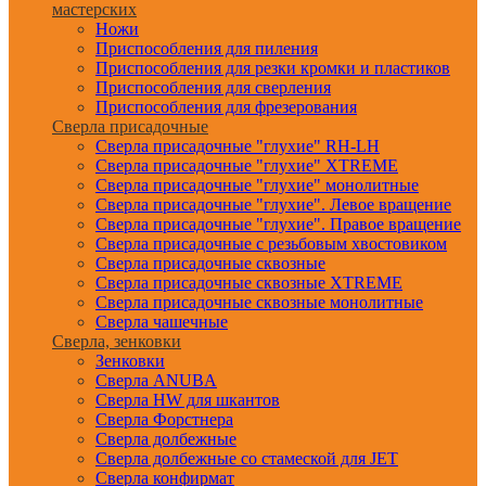
мастерских
Ножи
Приспособления для пиления
Приспособления для резки кромки и пластиков
Приспособления для сверления
Приспособления для фрезерования
Сверла присадочные
Сверла присадочные "глухие" RH-LH
Сверла присадочные "глухие" XTREME
Сверла присадочные "глухие" монолитные
Сверла присадочные "глухие". Левое вращение
Сверла присадочные "глухие". Правое вращение
Сверла присадочные с резьбовым хвостовиком
Сверла присадочные сквозные
Сверла присадочные сквозные XTREME
Сверла присадочные сквозные монолитные
Сверла чашечные
Сверла, зенковки
Зенковки
Сверла ANUBA
Сверла HW для шкантов
Сверла Форстнера
Сверла долбежные
Сверла долбежные со стамеской для JET
Сверла конфирмат