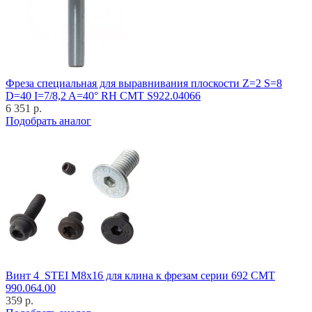
Фреза специальная для выравнивания плоскости Z=2 S=8
D=40 I=7/8,2 A=40° RH CMT S922.04066
6 351 р.
Подобрать аналог
Винт 4_STEI M8x16 для клина к фрезам серии 692 CMT
990.064.00
359 р.