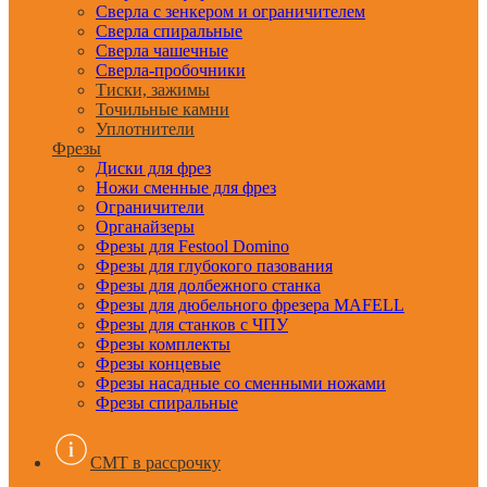
Сверла с зенкером и ограничителем
Сверла спиральные
Сверла чашечные
Сверла-пробочники
Тиски, зажимы
Точильные камни
Уплотнители
Фрезы
Диски для фрез
Ножи сменные для фрез
Ограничители
Органайзеры
Фрезы для Festool Domino
Фрезы для глубокого пазования
Фрезы для долбежного станка
Фрезы для дюбельного фрезера MAFELL
Фрезы для станков с ЧПУ
Фрезы комплекты
Фрезы концевые
Фрезы насадные со сменными ножами
Фрезы спиральные
CMT в рассрочку