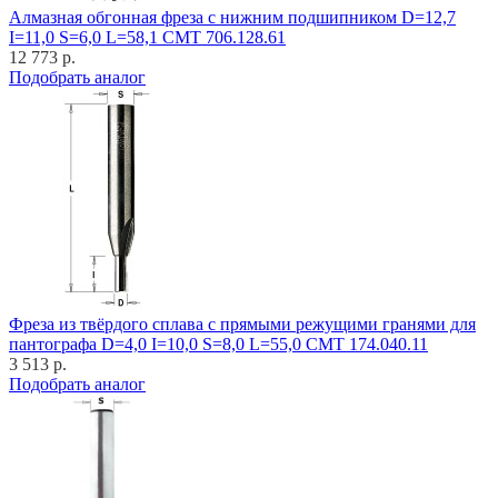
Алмазная обгонная фреза с нижним подшипником D=12,7
I=11,0 S=6,0 L=58,1 CMT 706.128.61
12 773 р.
Подобрать аналог
Фреза из твёрдого сплава с прямыми режущими гранями для
пантографа D=4,0 I=10,0 S=8,0 L=55,0 CMT 174.040.11
3 513 р.
Подобрать аналог