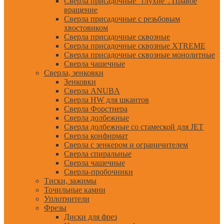
Сверла присадочные "глухие". Правое
вращение
Сверла присадочные с резьбовым
хвостовиком
Сверла присадочные сквозные
Сверла присадочные сквозные XTREME
Сверла присадочные сквозные монолитные
Сверла чашечные
Сверла, зенковки
Зенковки
Сверла ANUBA
Сверла HW для шкантов
Сверла Форстнера
Сверла долбежные
Сверла долбежные со стамеской для JET
Сверла конфирмат
Сверла с зенкером и ограничителем
Сверла спиральные
Сверла чашечные
Сверла-пробочники
Тиски, зажимы
Точильные камни
Уплотнители
Фрезы
Диски для фрез