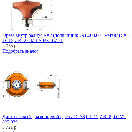
Фреза внутр.радиус R=2 (подшипник 791.003.00 - металл) S=8
D=16,7 R=2 CMT S938.167.21
3 955 р.
Подобрать аналог
Диск пазовый для концевой фрезы D=38,0 I=12,7 B=8,0 CMT
822.029.11
3 721 р.