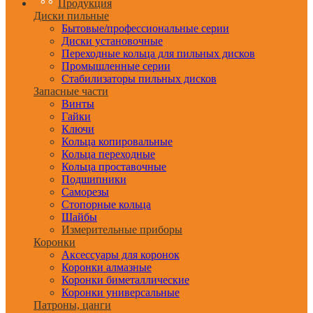
Продукция
Диски пильные
Бытовые/профессиональные серии
Диски установочные
Переходные кольца для пильных дисков
Промышленные серии
Стабилизаторы пильных дисков
Запасные части
Винты
Гайки
Ключи
Кольца копировальные
Кольца переходные
Кольца проставочные
Подшипники
Саморезы
Стопорные кольца
Шайбы
Измерительные приборы
Коронки
Аксессуары для коронок
Коронки алмазные
Коронки биметаллические
Коронки универсальные
Патроны, цанги