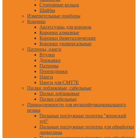
Стопорные кольца
Шайбы
Измерительные приборы
Коронки
Аксессуары для коронок
Коронки алмазные
Коронки биметаллические
Коронки универсальные
Патроны, цанги
Втулки
Державки
Патроны
Переходники
Цанги
Цанги для CMT7E
Пилки лобзиковые, сабельные
Пилки лобзиковые
Пилки сабельные
Принадлежности для мультифункционального
резака
Пильные погружные полотна "японский
зуб"
Пильные погружные полотна для обработки
древесины
Пильные погружные полотна для обработки