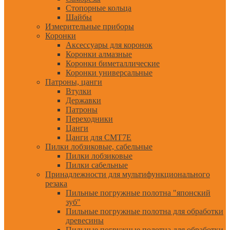
Стопорные кольца
Шайбы
Измерительные приборы
Коронки
Аксессуары для коронок
Коронки алмазные
Коронки биметаллические
Коронки универсальные
Патроны, цанги
Втулки
Державки
Патроны
Переходники
Цанги
Цанги для CMT7E
Пилки лобзиковые, сабельные
Пилки лобзиковые
Пилки сабельные
Принадлежности для мультифункционального
резака
Пильные погружные полотна "японский
зуб"
Пильные погружные полотна для обработки
древесины
Пильные погружные полотна для обработки