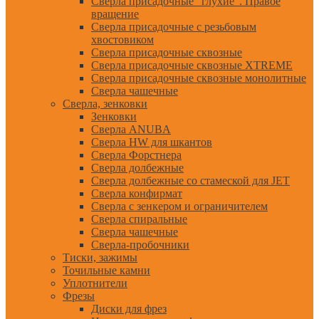
Сверла присадочные "глухие". Правое
вращение
Сверла присадочные с резьбовым
хвостовиком
Сверла присадочные сквозные
Сверла присадочные сквозные XTREME
Сверла присадочные сквозные монолитные
Сверла чашечные
Сверла, зенковки
Зенковки
Сверла ANUBA
Сверла HW для шкантов
Сверла Форстнера
Сверла долбежные
Сверла долбежные со стамеской для JET
Сверла конфирмат
Сверла с зенкером и ограничителем
Сверла спиральные
Сверла чашечные
Сверла-пробочники
Тиски, зажимы
Точильные камни
Уплотнители
Фрезы
Диски для фрез