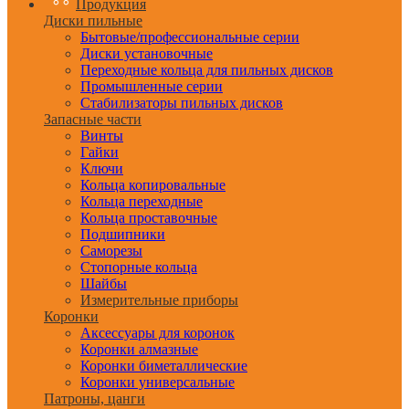
Продукция
Диски пильные
Бытовые/профессиональные серии
Диски установочные
Переходные кольца для пильных дисков
Промышленные серии
Стабилизаторы пильных дисков
Запасные части
Винты
Гайки
Ключи
Кольца копировальные
Кольца переходные
Кольца проставочные
Подшипники
Саморезы
Стопорные кольца
Шайбы
Измерительные приборы
Коронки
Аксессуары для коронок
Коронки алмазные
Коронки биметаллические
Коронки универсальные
Патроны, цанги