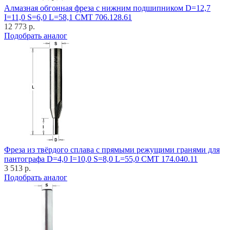
Алмазная обгонная фреза с нижним подшипником D=12,7
I=11,0 S=6,0 L=58,1 CMT 706.128.61
12 773 р.
Подобрать аналог
Фреза из твёрдого сплава с прямыми режущими гранями для
пантографа D=4,0 I=10,0 S=8,0 L=55,0 CMT 174.040.11
3 513 р.
Подобрать аналог