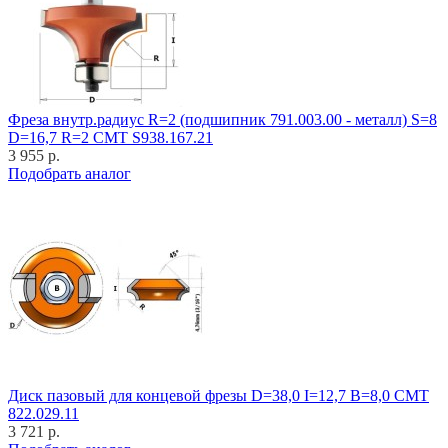
Фреза внутр.радиус R=2 (подшипник 791.003.00 - металл) S=8
D=16,7 R=2 CMT S938.167.21
3 955 р.
Подобрать аналог
Диск пазовый для концевой фрезы D=38,0 I=12,7 B=8,0 CMT
822.029.11
3 721 р.