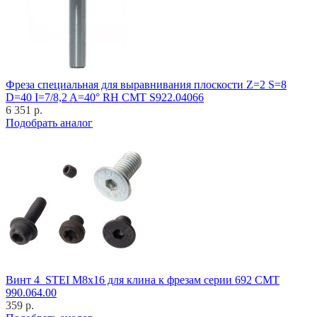
Фреза специальная для выравнивания плоскости Z=2 S=8
D=40 I=7/8,2 A=40° RH CMT S922.04066
6 351 р.
Подобрать аналог
Винт 4_STEI M8x16 для клина к фрезам серии 692 CMT
990.064.00
359 р.