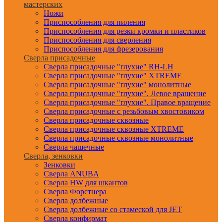
мастерских
Ножи
Приспособления для пиления
Приспособления для резки кромки и пластиков
Приспособления для сверления
Приспособления для фрезерования
Сверла присадочные
Сверла присадочные "глухие" RH-LH
Сверла присадочные "глухие" XTREME
Сверла присадочные "глухие" монолитные
Сверла присадочные "глухие". Левое вращение
Сверла присадочные "глухие". Правое вращение
Сверла присадочные с резьбовым хвостовиком
Сверла присадочные сквозные
Сверла присадочные сквозные XTREME
Сверла присадочные сквозные монолитные
Сверла чашечные
Сверла, зенковки
Зенковки
Сверла ANUBA
Сверла HW для шкантов
Сверла Форстнера
Сверла долбежные
Сверла долбежные со стамеской для JET
Сверла конфирмат