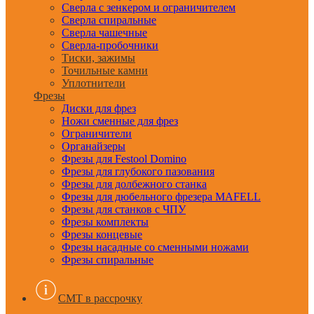
Сверла с зенкером и ограничителем
Сверла спиральные
Сверла чашечные
Сверла-пробочники
Тиски, зажимы
Точильные камни
Уплотнители
Фрезы
Диски для фрез
Ножи сменные для фрез
Ограничители
Органайзеры
Фрезы для Festool Domino
Фрезы для глубокого пазования
Фрезы для долбежного станка
Фрезы для дюбельного фрезера MAFELL
Фрезы для станков с ЧПУ
Фрезы комплекты
Фрезы концевые
Фрезы насадные со сменными ножами
Фрезы спиральные
CMT в рассрочку