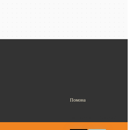
Помона
Ваш город —
Помона
?