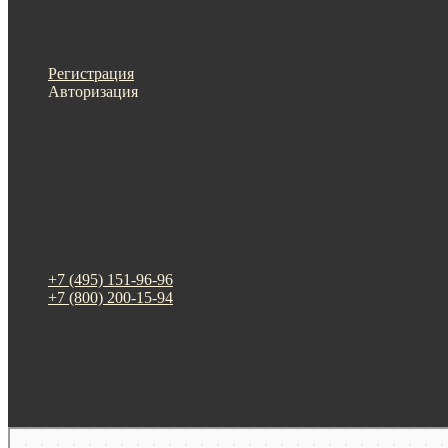
Меню
Назад
×
Личный кабинет
Регистрация
Авторизация
Информация
Настройки
Обратная связь
+7 (495) 151-96-96
+7 (800) 200-15-94
г. Москва. ул. Суздальская, д. 18г (ТЦ ТРИО)
Будни: 09:00 - 20:00
СБ-ВС: прием заказов
Москва
Яндекс Карты — транспорт, навигация, поиск мест