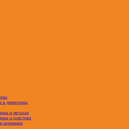
сины
а и древесины
сины и металла
сины и пластика
 и керамики