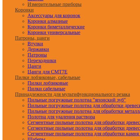
Измерительные приборы
Коронки
Аксессуары для коронок
Коронки алмазные
Коронки биметаллические
Коронки универсальные
Патроны, цанги
Втулки
Державки
Патроны
Переходники
Цанги
Цанги для CMT7E
Пилки лобзиковые, сабельные
Пилки лобзиковые
Пилки сабельные
Принадлежности для мультифункционального резака
Пильные погружные полотна "японский зуб"
Пильные погружные полотна для обработки древе
Пильные погружные полотна для обработки металл
Полотна для удаления раствора
Сегментные пильные полотна для обработки древе
Сегментные пильные полотна для обработки древе
Сегментные пильные полотна для обработки камня
Шаберы