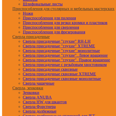
Шлифовальные листы
Приспособления для столярных и мебельных мастерских
Ножи
Приспособления для пиления
Приспособления для резки кромки и пластиков
Приспособления для сверления
Приспособления для фрезерования
Сверла присадочные
Сверла присадочные "глухие" RH-LH
Сверла присадочные "глухие" XTREME
Сверла присадочные "глухие" монолитные
Сверла присадочные "глухие". Левое вращение
Сверла присадочные "глухие". Правое вращение
Сверла присадочные с резьбовым хвостовиком
Сверла присадочные сквозные
Сверла присадочные сквозные XTREME
Сверла присадочные сквозные монолитные
Сверла чашечные
Сверла, зенковки
Зенковки
Сверла ANUBA
Сверла HW для шкантов
Сверла Форстнера
Сверла долбежные
Сверла долбежные со стамеской для JET