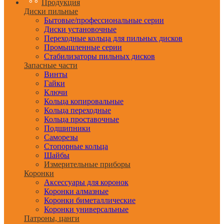
Продукция
Диски пильные
Бытовые/профессиональные серии
Диски установочные
Переходные кольца для пильных дисков
Промышленные серии
Стабилизаторы пильных дисков
Запасные части
Винты
Гайки
Ключи
Кольца копировальные
Кольца переходные
Кольца проставочные
Подшипники
Саморезы
Стопорные кольца
Шайбы
Измерительные приборы
Коронки
Аксессуары для коронок
Коронки алмазные
Коронки биметаллические
Коронки универсальные
Патроны, цанги