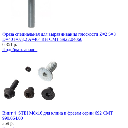
Фреза специальная для выравнивания плоскости Z=2 S=8
D=40 I=7/8,2 A=40° RH CMT S922.04066
6 351 р.
Подобрать аналог
Винт 4_STEI M8x16 для клина к фрезам серии 692 CMT
990.064.00
359 р.