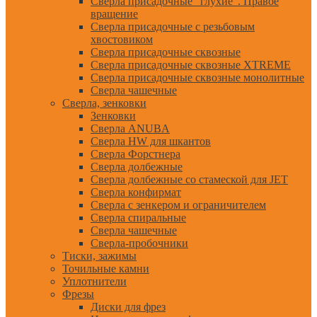
Сверла присадочные "глухие". Правое
вращение
Сверла присадочные с резьбовым
хвостовиком
Сверла присадочные сквозные
Сверла присадочные сквозные XTREME
Сверла присадочные сквозные монолитные
Сверла чашечные
Сверла, зенковки
Зенковки
Сверла ANUBA
Сверла HW для шкантов
Сверла Форстнера
Сверла долбежные
Сверла долбежные со стамеской для JET
Сверла конфирмат
Сверла с зенкером и ограничителем
Сверла спиральные
Сверла чашечные
Сверла-пробочники
Тиски, зажимы
Точильные камни
Уплотнители
Фрезы
Диски для фрез