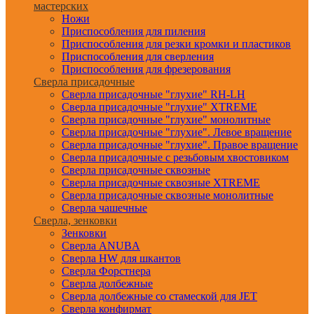
мастерских
Ножи
Приспособления для пиления
Приспособления для резки кромки и пластиков
Приспособления для сверления
Приспособления для фрезерования
Сверла присадочные
Сверла присадочные "глухие" RH-LH
Сверла присадочные "глухие" XTREME
Сверла присадочные "глухие" монолитные
Сверла присадочные "глухие". Левое вращение
Сверла присадочные "глухие". Правое вращение
Сверла присадочные с резьбовым хвостовиком
Сверла присадочные сквозные
Сверла присадочные сквозные XTREME
Сверла присадочные сквозные монолитные
Сверла чашечные
Сверла, зенковки
Зенковки
Сверла ANUBA
Сверла HW для шкантов
Сверла Форстнера
Сверла долбежные
Сверла долбежные со стамеской для JET
Сверла конфирмат