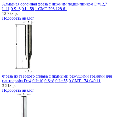
Алмазная обгонная фреза с нижним подшипником D=12,7
I=11,0 S=6,0 L=58,1 CMT 706.128.61
12 773 р.
Подобрать аналог
Фреза из твёрдого сплава с прямыми режущими гранями для
пантографа D=4,0 I=10,0 S=8,0 L=55,0 CMT 174.040.11
3 513 р.
Подобрать аналог