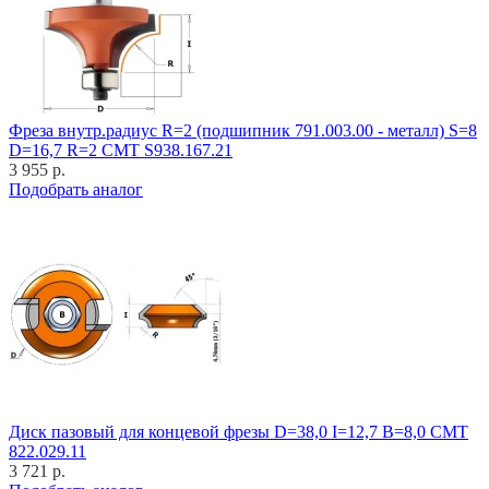
Фреза внутр.радиус R=2 (подшипник 791.003.00 - металл) S=8
D=16,7 R=2 CMT S938.167.21
3 955 р.
Подобрать аналог
Диск пазовый для концевой фрезы D=38,0 I=12,7 B=8,0 CMT
822.029.11
3 721 р.