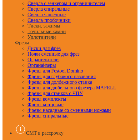
Сверла с зенкером и ограничителем
Сверла спиральные
Сверла чашечные
Сверла-пробочники
Тиски, зажимы
Точильные камни
Уплотнители
Фрезы
Диски для фрез
Ножи сменные для фрез
Ограничители
Органайзеры
Фрезы для Festool Domino
Фрезы для глубокого пазования
Фрезы для долбежного станка
Фрезы для дюбельного фрезера MAFELL
Фрезы для станков с ЧПУ
Фрезы комплекты
Фрезы концевые
Фрезы насадные со сменными ножами
Фрезы спиральные
CMT в рассрочку