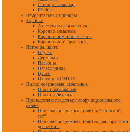
Стопорные кольца
Шайбы
Измерительные приборы
Коронки
Аксессуары для коронок
Коронки алмазные
Коронки биметаллические
Коронки универсальные
Патроны, цанги
Втулки
Державки
Патроны
Переходники
Цанги
Цанги для CMT7E
Пилки лобзиковые, сабельные
Пилки лобзиковые
Пилки сабельные
Принадлежности для мультифункционального
резака
Пильные погружные полотна "японский
зуб"
Пильные погружные полотна для обработки
древесины
Пильные погружные полотна для обработки