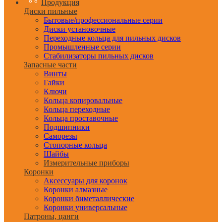
Продукция
Диски пильные
Бытовые/профессиональные серии
Диски установочные
Переходные кольца для пильных дисков
Промышленные серии
Стабилизаторы пильных дисков
Запасные части
Винты
Гайки
Ключи
Кольца копировальные
Кольца переходные
Кольца проставочные
Подшипники
Саморезы
Стопорные кольца
Шайбы
Измерительные приборы
Коронки
Аксессуары для коронок
Коронки алмазные
Коронки биметаллические
Коронки универсальные
Патроны, цанги