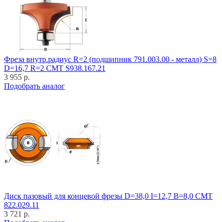
Фреза внутр.радиус R=2 (подшипник 791.003.00 - металл) S=8
D=16,7 R=2 CMT S938.167.21
3 955 р.
Подобрать аналог
Диск пазовый для концевой фрезы D=38,0 I=12,7 B=8,0 CMT
822.029.11
3 721 р.