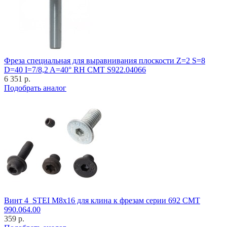
Фреза специальная для выравнивания плоскости Z=2 S=8
D=40 I=7/8,2 A=40° RH CMT S922.04066
6 351 р.
Подобрать аналог
Винт 4_STEI M8x16 для клина к фрезам серии 692 CMT
990.064.00
359 р.