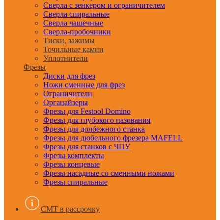
Сверла с зенкером и ограничителем
Сверла спиральные
Сверла чашечные
Сверла-пробочники
Тиски, зажимы
Точильные камни
Уплотнители
Фрезы
Диски для фрез
Ножи сменные для фрез
Ограничители
Органайзеры
Фрезы для Festool Domino
Фрезы для глубокого пазования
Фрезы для долбежного станка
Фрезы для дюбельного фрезера MAFELL
Фрезы для станков с ЧПУ
Фрезы комплекты
Фрезы концевые
Фрезы насадные со сменными ножами
Фрезы спиральные
CMT в рассрочку