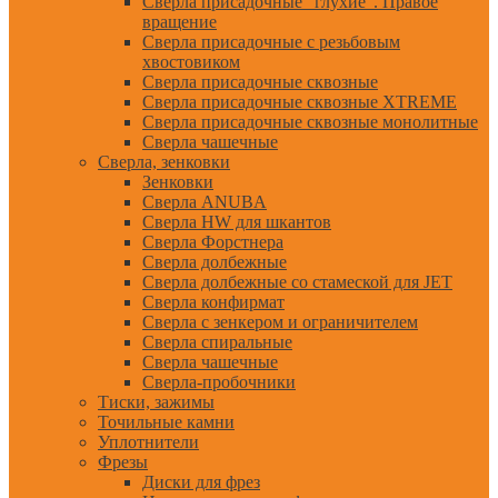
Сверла присадочные "глухие". Правое
вращение
Сверла присадочные с резьбовым
хвостовиком
Сверла присадочные сквозные
Сверла присадочные сквозные XTREME
Сверла присадочные сквозные монолитные
Сверла чашечные
Сверла, зенковки
Зенковки
Сверла ANUBA
Сверла HW для шкантов
Сверла Форстнера
Сверла долбежные
Сверла долбежные со стамеской для JET
Сверла конфирмат
Сверла с зенкером и ограничителем
Сверла спиральные
Сверла чашечные
Сверла-пробочники
Тиски, зажимы
Точильные камни
Уплотнители
Фрезы
Диски для фрез