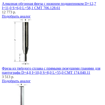
Алмазная обгонная фреза с нижним подшипником D=12,7
I=11,0 S=6,0 L=58,1 CMT 706.128.61
12 773 р.
Подобрать аналог
Фреза из твёрдого сплава с прямыми режущими гранями для
пантографа D=4,0 I=10,0 S=8,0 L=55,0 CMT 174.040.11
3 513 р.
Подобрать аналог