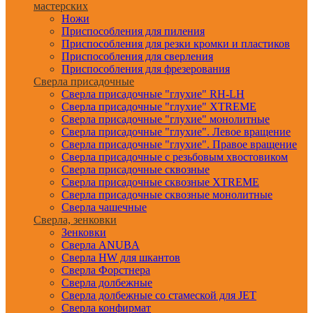
мастерских
Ножи
Приспособления для пиления
Приспособления для резки кромки и пластиков
Приспособления для сверления
Приспособления для фрезерования
Сверла присадочные
Сверла присадочные "глухие" RH-LH
Сверла присадочные "глухие" XTREME
Сверла присадочные "глухие" монолитные
Сверла присадочные "глухие". Левое вращение
Сверла присадочные "глухие". Правое вращение
Сверла присадочные с резьбовым хвостовиком
Сверла присадочные сквозные
Сверла присадочные сквозные XTREME
Сверла присадочные сквозные монолитные
Сверла чашечные
Сверла, зенковки
Зенковки
Сверла ANUBA
Сверла HW для шкантов
Сверла Форстнера
Сверла долбежные
Сверла долбежные со стамеской для JET
Сверла конфирмат