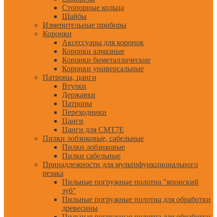
Стопорные кольца
Шайбы
Измерительные приборы
Коронки
Аксессуары для коронок
Коронки алмазные
Коронки биметаллические
Коронки универсальные
Патроны, цанги
Втулки
Державки
Патроны
Переходники
Цанги
Цанги для CMT7E
Пилки лобзиковые, сабельные
Пилки лобзиковые
Пилки сабельные
Принадлежности для мультифункционального
резака
Пильные погружные полотна "японский
зуб"
Пильные погружные полотна для обработки
древесины
Пильные погружные полотна для обработки