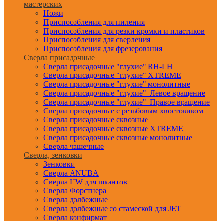
мастерских
Ножи
Приспособления для пиления
Приспособления для резки кромки и пластиков
Приспособления для сверления
Приспособления для фрезерования
Сверла присадочные
Сверла присадочные "глухие" RH-LH
Сверла присадочные "глухие" XTREME
Сверла присадочные "глухие" монолитные
Сверла присадочные "глухие". Левое вращение
Сверла присадочные "глухие". Правое вращение
Сверла присадочные с резьбовым хвостовиком
Сверла присадочные сквозные
Сверла присадочные сквозные XTREME
Сверла присадочные сквозные монолитные
Сверла чашечные
Сверла, зенковки
Зенковки
Сверла ANUBA
Сверла HW для шкантов
Сверла Форстнера
Сверла долбежные
Сверла долбежные со стамеской для JET
Сверла конфирмат