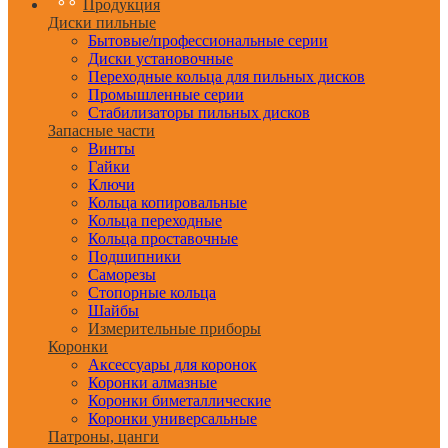
Продукция
Диски пильные
Бытовые/профессиональные серии
Диски установочные
Переходные кольца для пильных дисков
Промышленные серии
Стабилизаторы пильных дисков
Запасные части
Винты
Гайки
Ключи
Кольца копировальные
Кольца переходные
Кольца проставочные
Подшипники
Саморезы
Стопорные кольца
Шайбы
Измерительные приборы
Коронки
Аксессуары для коронок
Коронки алмазные
Коронки биметаллические
Коронки универсальные
Патроны, цанги