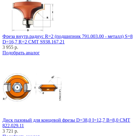
Фреза внутр.радиус R=2 (подшипник 791.003.00 - металл) S=8
D=16,7 R=2 CMT S938.167.21
3 955 р.
Подобрать аналог
Диск пазовый для концевой фрезы D=38,0 I=12,7 B=8,0 CMT
822.029.11
3 721 р.