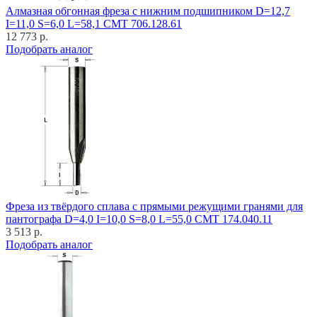
Алмазная обгонная фреза с нижним подшипником D=12,7
I=11,0 S=6,0 L=58,1 CMT 706.128.61
12 773 р.
Подобрать аналог
Фреза из твёрдого сплава с прямыми режущими гранями для
пантографа D=4,0 I=10,0 S=8,0 L=55,0 CMT 174.040.11
3 513 р.
Подобрать аналог