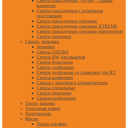
Сверла присадочные "глухие". Правое
вращение
Сверла присадочные с резьбовым
хвостовиком
Сверла присадочные сквозные
Сверла присадочные сквозные XTREME
Сверла присадочные сквозные монолитные
Сверла чашечные
Сверла, зенковки
Зенковки
Сверла ANUBA
Сверла HW для шкантов
Сверла Форстнера
Сверла долбежные
Сверла долбежные со стамеской для JET
Сверла конфирмат
Сверла с зенкером и ограничителем
Сверла спиральные
Сверла чашечные
Сверла-пробочники
Тиски, зажимы
Точильные камни
Уплотнители
Фрезы
Диски для фрез