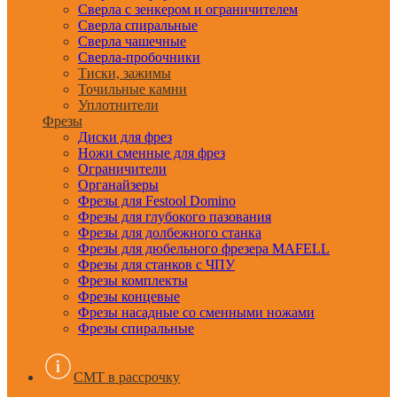
Сверла с зенкером и ограничителем
Сверла спиральные
Сверла чашечные
Сверла-пробочники
Тиски, зажимы
Точильные камни
Уплотнители
Фрезы
Диски для фрез
Ножи сменные для фрез
Ограничители
Органайзеры
Фрезы для Festool Domino
Фрезы для глубокого пазования
Фрезы для долбежного станка
Фрезы для дюбельного фрезера MAFELL
Фрезы для станков с ЧПУ
Фрезы комплекты
Фрезы концевые
Фрезы насадные со сменными ножами
Фрезы спиральные
CMT в рассрочку