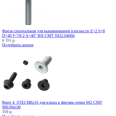
Фреза специальная для выравнивания плоскости Z=2 S=8
D=40 I=7/8,2 A=40° RH CMT S922.04066
6 351 р.
Подобрать аналог
Винт 4_STEI M8x16 для клина к фрезам серии 692 CMT
990.064.00
359 р.