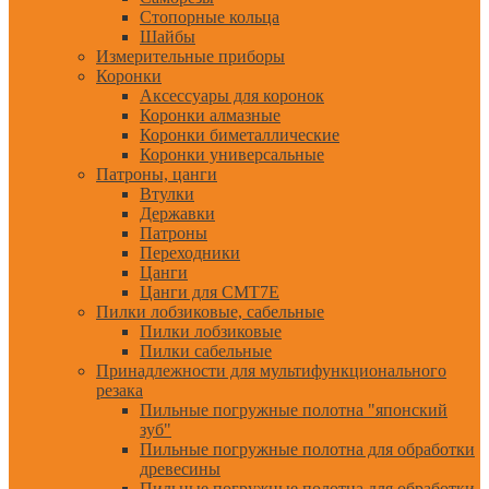
Стопорные кольца
Шайбы
Измерительные приборы
Коронки
Аксессуары для коронок
Коронки алмазные
Коронки биметаллические
Коронки универсальные
Патроны, цанги
Втулки
Державки
Патроны
Переходники
Цанги
Цанги для CMT7E
Пилки лобзиковые, сабельные
Пилки лобзиковые
Пилки сабельные
Принадлежности для мультифункционального
резака
Пильные погружные полотна "японский
зуб"
Пильные погружные полотна для обработки
древесины
Пильные погружные полотна для обработки