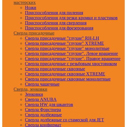
мастерских
Ножи
Приспособления для пиления
Приспособления для резки кромки и пластиков
Приспособления для сверления
Приспособления для фрезерования
Сверла присадочные
Сверла присадочные "глухие" RH-LH
Сверла присадочные "глухие" XTREME
Сверла присадочные "глухие" монолитные
Сверла присадочные "глухие". Левое вращение
Сверла присадочные "глухие". Правое вращение
Сверла присадочные с резьбовым хвостовиком
Сверла присадочные сквозные
Сверла присадочные сквозные XTREME
Сверла присадочные сквозные монолитные
Сверла чашечные
Сверла, зенковки
Зенковки
Сверла ANUBA
Сверла HW для шкантов
Сверла Форстнера
Сверла долбежные
Сверла долбежные со стамеской для JET
Сверла конфирмат