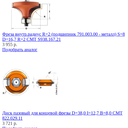
Фреза внутр.радиус R=2 (подшипник 791.003.00 - металл) S=8
D=16,7 R=2 CMT S938.167.21
3 955 р.
Подобрать аналог
Диск пазовый для концевой фрезы D=38,0 I=12,7 B=8,0 CMT
822.029.11
3 721 р.