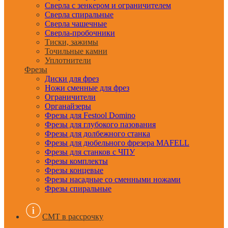
Сверла с зенкером и ограничителем
Сверла спиральные
Сверла чашечные
Сверла-пробочники
Тиски, зажимы
Точильные камни
Уплотнители
Фрезы
Диски для фрез
Ножи сменные для фрез
Ограничители
Органайзеры
Фрезы для Festool Domino
Фрезы для глубокого пазования
Фрезы для долбежного станка
Фрезы для дюбельного фрезера MAFELL
Фрезы для станков с ЧПУ
Фрезы комплекты
Фрезы концевые
Фрезы насадные со сменными ножами
Фрезы спиральные
CMT в рассрочку