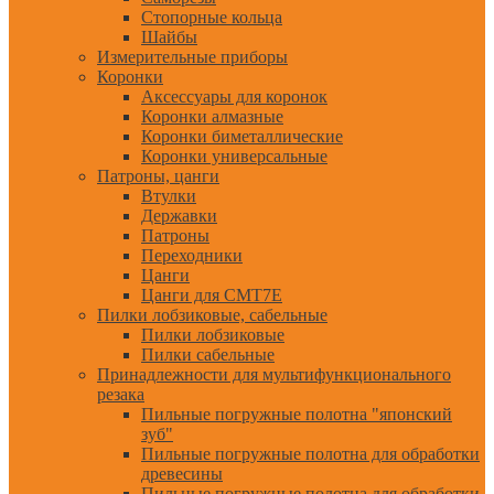
Стопорные кольца
Шайбы
Измерительные приборы
Коронки
Аксессуары для коронок
Коронки алмазные
Коронки биметаллические
Коронки универсальные
Патроны, цанги
Втулки
Державки
Патроны
Переходники
Цанги
Цанги для CMT7E
Пилки лобзиковые, сабельные
Пилки лобзиковые
Пилки сабельные
Принадлежности для мультифункционального
резака
Пильные погружные полотна "японский
зуб"
Пильные погружные полотна для обработки
древесины
Пильные погружные полотна для обработки