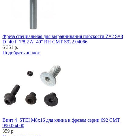
Фреза специальная для выравнивания плоскости Z=2 S=8
D=40 I=7/8,2 A=40° RH CMT S922.04066
6 351 р.
Подобрать аналог
Винт 4_STEI M8x16 для клина к фрезам серии 692 CMT
990.064.00
359 р.