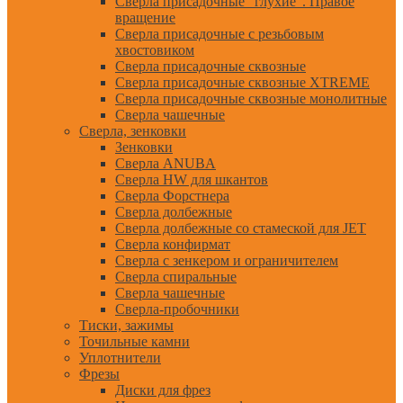
Сверла присадочные "глухие". Правое
вращение
Сверла присадочные с резьбовым
хвостовиком
Сверла присадочные сквозные
Сверла присадочные сквозные XTREME
Сверла присадочные сквозные монолитные
Сверла чашечные
Сверла, зенковки
Зенковки
Сверла ANUBA
Сверла HW для шкантов
Сверла Форстнера
Сверла долбежные
Сверла долбежные со стамеской для JET
Сверла конфирмат
Сверла с зенкером и ограничителем
Сверла спиральные
Сверла чашечные
Сверла-пробочники
Тиски, зажимы
Точильные камни
Уплотнители
Фрезы
Диски для фрез