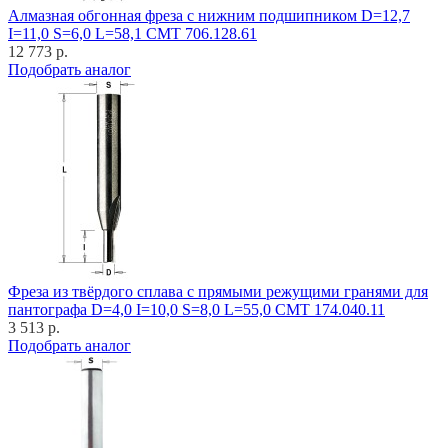
Алмазная обгонная фреза с нижним подшипником D=12,7
I=11,0 S=6,0 L=58,1 CMT 706.128.61
12 773 р.
Подобрать аналог
Фреза из твёрдого сплава с прямыми режущими гранями для
пантографа D=4,0 I=10,0 S=8,0 L=55,0 CMT 174.040.11
3 513 р.
Подобрать аналог