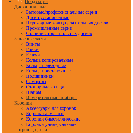
Продукция
Диски пильные
Бытовые/профессиональные серии
Диски установочные
Переходные кольца для пильных дисков
Промышленные серии
Стабилизаторы пильных дисков
Запасные части
Винты
Гайки
Ключи
Кольца копировальные
Кольца переходные
Кольца проставочные
Подшипники
Саморезы
Стопорные кольца
Шайбы
Измерительные приборы
Коронки
Аксессуары для коронок
Коронки алмазные
Коронки биметаллические
Коронки универсальные
Патроны, цанги