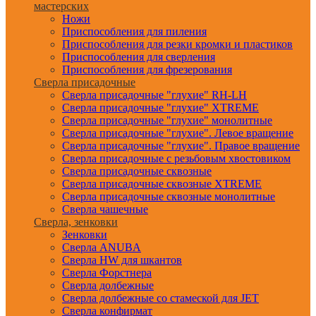
мастерских
Ножи
Приспособления для пиления
Приспособления для резки кромки и пластиков
Приспособления для сверления
Приспособления для фрезерования
Сверла присадочные
Сверла присадочные "глухие" RH-LH
Сверла присадочные "глухие" XTREME
Сверла присадочные "глухие" монолитные
Сверла присадочные "глухие". Левое вращение
Сверла присадочные "глухие". Правое вращение
Сверла присадочные с резьбовым хвостовиком
Сверла присадочные сквозные
Сверла присадочные сквозные XTREME
Сверла присадочные сквозные монолитные
Сверла чашечные
Сверла, зенковки
Зенковки
Сверла ANUBA
Сверла HW для шкантов
Сверла Форстнера
Сверла долбежные
Сверла долбежные со стамеской для JET
Сверла конфирмат