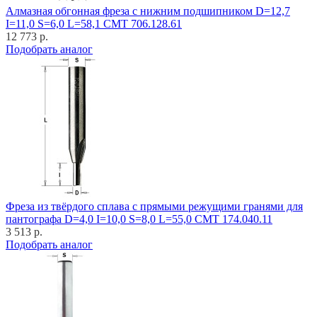
Алмазная обгонная фреза с нижним подшипником D=12,7
I=11,0 S=6,0 L=58,1 CMT 706.128.61
12 773 р.
Подобрать аналог
Фреза из твёрдого сплава с прямыми режущими гранями для
пантографа D=4,0 I=10,0 S=8,0 L=55,0 CMT 174.040.11
3 513 р.
Подобрать аналог