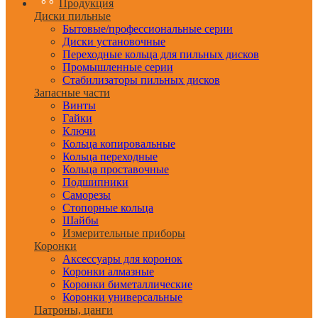
Продукция
Диски пильные
Бытовые/профессиональные серии
Диски установочные
Переходные кольца для пильных дисков
Промышленные серии
Стабилизаторы пильных дисков
Запасные части
Винты
Гайки
Ключи
Кольца копировальные
Кольца переходные
Кольца проставочные
Подшипники
Саморезы
Стопорные кольца
Шайбы
Измерительные приборы
Коронки
Аксессуары для коронок
Коронки алмазные
Коронки биметаллические
Коронки универсальные
Патроны, цанги