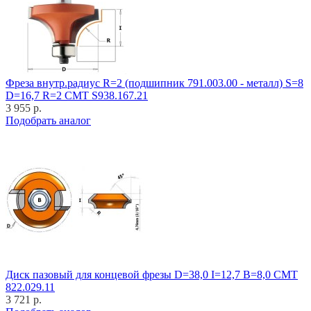
Фреза внутр.радиус R=2 (подшипник 791.003.00 - металл) S=8
D=16,7 R=2 CMT S938.167.21
3 955 р.
Подобрать аналог
Диск пазовый для концевой фрезы D=38,0 I=12,7 B=8,0 CMT
822.029.11
3 721 р.