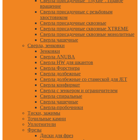
Сверла присадочные "глухие". Правое
вращение
Сверла присадочные с резьбовым
хвостовиком
Сверла присадочные сквозные
Сверла присадочные сквозные XTREME
Сверла присадочные сквозные монолитные
Сверла чашечные
Сверла, зенковки
Зенковки
Сверла ANUBA
Сверла HW для шкантов
Сверла Форстнера
Сверла долбежные
Сверла долбежные со стамеской для JET
Сверла конфирмат
Сверла с зенкером и ограничителем
Сверла спиральные
Сверла чашечные
Сверла-пробочники
Тиски, зажимы
Точильные камни
Уплотнители
Фрезы
Диски для фрез