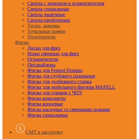
Сверла с зенкером и ограничителем
Сверла спиральные
Сверла чашечные
Сверла-пробочники
Тиски, зажимы
Точильные камни
Уплотнители
Фрезы
Диски для фрез
Ножи сменные для фрез
Ограничители
Органайзеры
Фрезы для Festool Domino
Фрезы для глубокого пазования
Фрезы для долбежного станка
Фрезы для дюбельного фрезера MAFELL
Фрезы для станков с ЧПУ
Фрезы комплекты
Фрезы концевые
Фрезы насадные со сменными ножами
Фрезы спиральные
CMT в рассрочку