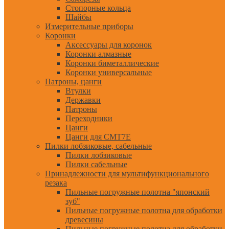
Стопорные кольца
Шайбы
Измерительные приборы
Коронки
Аксессуары для коронок
Коронки алмазные
Коронки биметаллические
Коронки универсальные
Патроны, цанги
Втулки
Державки
Патроны
Переходники
Цанги
Цанги для CMT7E
Пилки лобзиковые, сабельные
Пилки лобзиковые
Пилки сабельные
Принадлежности для мультифункционального
резака
Пильные погружные полотна "японский
зуб"
Пильные погружные полотна для обработки
древесины
Пильные погружные полотна для обработки