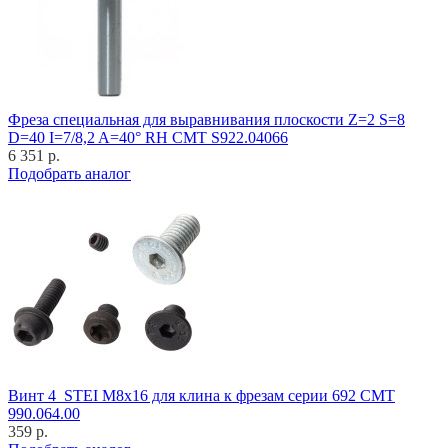
Фреза специальная для выравнивания плоскости Z=2 S=8
D=40 I=7/8,2 A=40° RH CMT S922.04066
6 351 р.
Подобрать аналог
Винт 4_STEI M8x16 для клина к фрезам серии 692 CMT
990.064.00
359 р.