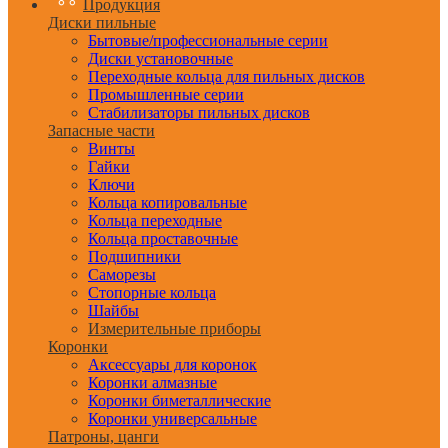
Продукция
Диски пильные
Бытовые/профессиональные серии
Диски установочные
Переходные кольца для пильных дисков
Промышленные серии
Стабилизаторы пильных дисков
Запасные части
Винты
Гайки
Ключи
Кольца копировальные
Кольца переходные
Кольца проставочные
Подшипники
Саморезы
Стопорные кольца
Шайбы
Измерительные приборы
Коронки
Аксессуары для коронок
Коронки алмазные
Коронки биметаллические
Коронки универсальные
Патроны, цанги