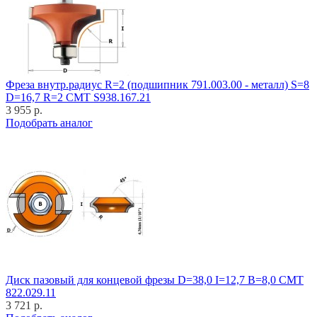
Фреза внутр.радиус R=2 (подшипник 791.003.00 - металл) S=8
D=16,7 R=2 CMT S938.167.21
3 955 р.
Подобрать аналог
Диск пазовый для концевой фрезы D=38,0 I=12,7 B=8,0 CMT
822.029.11
3 721 р.