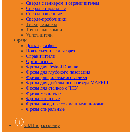
Сверла с зенкером и ограничителем
Сверла спиральные
Сверла чашечные
Сверла-пробочники
Тиски, зажимы
Точильные камни
Уплотнители
Фрезы
Диски для фрез
Ножи сменные для фрез
Ограничители
Органайзеры
Фрезы для Festool Domino
Фрезы для глубокого пазования
Фрезы для долбежного станка
Фрезы для дюбельного фрезера MAFELL
Фрезы для станков с ЧПУ
Фрезы комплекты
Фрезы концевые
Фрезы насадные со сменными ножами
Фрезы спиральные
CMT в рассрочку