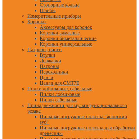
Стопорные кольца
Шайбы
Измерительные приборы
Коронки
Аксессуары для коронок
Коронки алмазные
Коронки биметаллические
Коронки универсальные
Патроны, цанги
Втулки
Державки
Патроны
Переходники
Цанги
Цанги для CMT7E
Пилки лобзиковые, сабельные
Пилки лобзиковые
Пилки сабельные
Принадлежности для мультифункционального
резака
Пильные погружные полотна "японский
зуб"
Пильные погружные полотна для обработки
древесины
Пильные погружные полотна для обработки