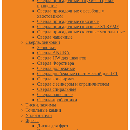
Сверла присадочные "глухие". Правое
вращение
Сверла присадочные с резьбовым
хвостовиком
Сверла присадочные сквозные
Сверла присадочные сквозные XTREME
Сверла присадочные сквозные монолитные
Сверла чашечные
Сверла, зенковки
Зенковки
Сверла ANUBA
Сверла HW для шкантов
Сверла Форстнера
Сверла долбежные
Сверла долбежные со стамеской для JET
Сверла конфирмат
Сверла с зенкером и ограничителем
Сверла спиральные
Сверла чашечные
Сверла-пробочники
Тиски, зажимы
Точильные камни
Уплотнители
Фрезы
Диски для фрез