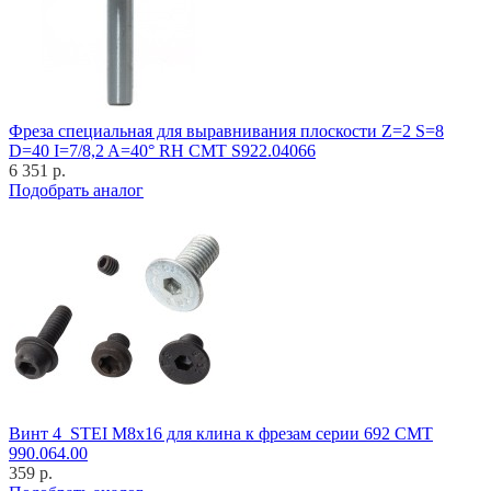
Фреза специальная для выравнивания плоскости Z=2 S=8
D=40 I=7/8,2 A=40° RH CMT S922.04066
6 351 р.
Подобрать аналог
Винт 4_STEI M8x16 для клина к фрезам серии 692 CMT
990.064.00
359 р.