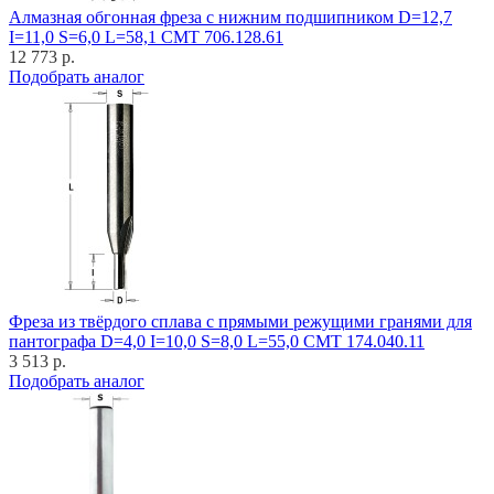
Алмазная обгонная фреза с нижним подшипником D=12,7
I=11,0 S=6,0 L=58,1 CMT 706.128.61
12 773 р.
Подобрать аналог
Фреза из твёрдого сплава с прямыми режущими гранями для
пантографа D=4,0 I=10,0 S=8,0 L=55,0 CMT 174.040.11
3 513 р.
Подобрать аналог