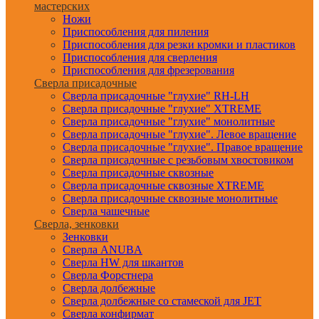
мастерских
Ножи
Приспособления для пиления
Приспособления для резки кромки и пластиков
Приспособления для сверления
Приспособления для фрезерования
Сверла присадочные
Сверла присадочные "глухие" RH-LH
Сверла присадочные "глухие" XTREME
Сверла присадочные "глухие" монолитные
Сверла присадочные "глухие". Левое вращение
Сверла присадочные "глухие". Правое вращение
Сверла присадочные с резьбовым хвостовиком
Сверла присадочные сквозные
Сверла присадочные сквозные XTREME
Сверла присадочные сквозные монолитные
Сверла чашечные
Сверла, зенковки
Зенковки
Сверла ANUBA
Сверла HW для шкантов
Сверла Форстнера
Сверла долбежные
Сверла долбежные со стамеской для JET
Сверла конфирмат