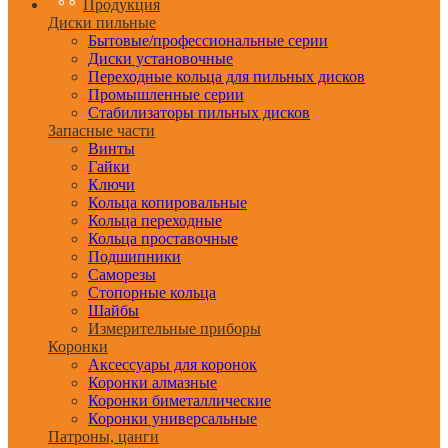
Продукция
Диски пильные
Бытовые/профессиональные серии
Диски установочные
Переходные кольца для пильных дисков
Промышленные серии
Стабилизаторы пильных дисков
Запасные части
Винты
Гайки
Ключи
Кольца копировальные
Кольца переходные
Кольца проставочные
Подшипники
Саморезы
Стопорные кольца
Шайбы
Измерительные приборы
Коронки
Аксессуары для коронок
Коронки алмазные
Коронки биметаллические
Коронки универсальные
Патроны, цанги