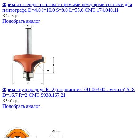
Фреза из твёрдого сплава с прямыми режущими гранями для
пантографа D=4,0 I=10,0 S=8,0 L=55,0 CMT 174.040.11
3 513 р.
Подобрать аналог
Фреза внутр.радиус R=2 (подшипник 791.003.00 - металл) S=8
D=16,7 R=2 CMT S938.167.21
3 955 р.
Подобрать аналог