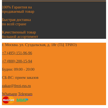
100% Гарантия на
продаваемый товар
Быстрая доставка
по всей стране
Качественный товар
большой ассортимент
г. Москва. ул. Суздальская, д. 18г (ТЦ ТРИО)
+7 (495) 151-96-96
+7 (800) 200-15-94
Будни: 09:00 - 20:00
СБ-ВС: прием заказов
zakaz@frezi-rus.ru
Whatsapp
Telegram