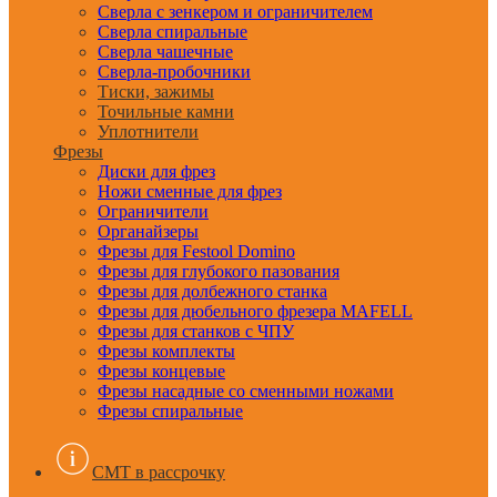
Сверла с зенкером и ограничителем
Сверла спиральные
Сверла чашечные
Сверла-пробочники
Тиски, зажимы
Точильные камни
Уплотнители
Фрезы
Диски для фрез
Ножи сменные для фрез
Ограничители
Органайзеры
Фрезы для Festool Domino
Фрезы для глубокого пазования
Фрезы для долбежного станка
Фрезы для дюбельного фрезера MAFELL
Фрезы для станков с ЧПУ
Фрезы комплекты
Фрезы концевые
Фрезы насадные со сменными ножами
Фрезы спиральные
CMT в рассрочку