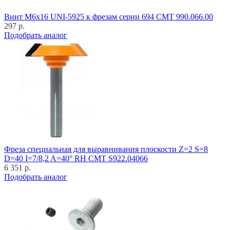
Винт M6x16 UNI-5925 к фрезам серии 694 CMT 990.066.00
297 р.
Подобрать аналог
Фреза специальная для выравнивания плоскости Z=2 S=8
D=40 I=7/8,2 A=40° RH CMT S922.04066
6 351 р.
Подобрать аналог