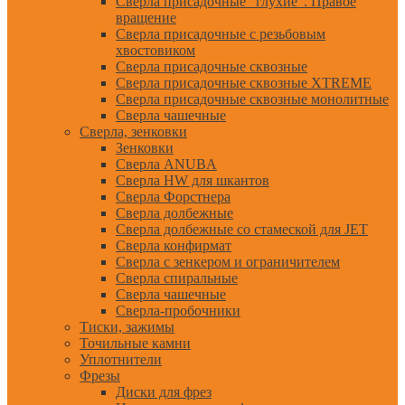
Сверла присадочные "глухие". Правое
вращение
Сверла присадочные с резьбовым
хвостовиком
Сверла присадочные сквозные
Сверла присадочные сквозные XTREME
Сверла присадочные сквозные монолитные
Сверла чашечные
Сверла, зенковки
Зенковки
Сверла ANUBA
Сверла HW для шкантов
Сверла Форстнера
Сверла долбежные
Сверла долбежные со стамеской для JET
Сверла конфирмат
Сверла с зенкером и ограничителем
Сверла спиральные
Сверла чашечные
Сверла-пробочники
Тиски, зажимы
Точильные камни
Уплотнители
Фрезы
Диски для фрез