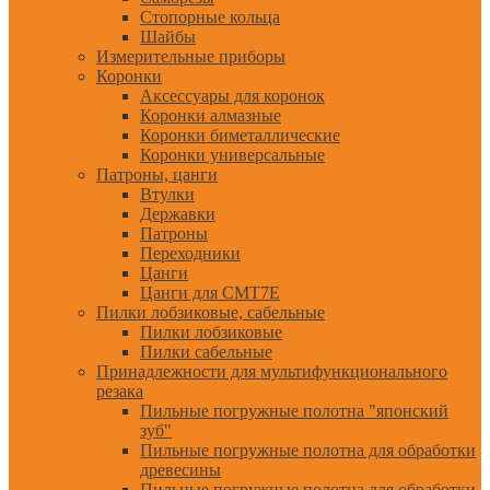
Стопорные кольца
Шайбы
Измерительные приборы
Коронки
Аксессуары для коронок
Коронки алмазные
Коронки биметаллические
Коронки универсальные
Патроны, цанги
Втулки
Державки
Патроны
Переходники
Цанги
Цанги для CMT7E
Пилки лобзиковые, сабельные
Пилки лобзиковые
Пилки сабельные
Принадлежности для мультифункционального
резака
Пильные погружные полотна "японский
зуб"
Пильные погружные полотна для обработки
древесины
Пильные погружные полотна для обработки