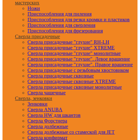
мастерских
Ножи
Приспособления для пиления
Приспособления для резки кромки и пластиков
Приспособления для сверления
Приспособления для фрезерования
Сверла присадочные
Сверла присадочные "глухие" RH-LH
Сверла присадочные "глухие" XTREME
Сверла присадочные "глухие" монолитные
Сверла присадочные "глухие". Левое вращение
Сверла присадочные "глухие". Правое вращение
Сверла присадочные с резьбовым хвостовиком
Сверла присадочные сквозные
Сверла присадочные сквозные XTREME
Сверла присадочные сквозные монолитные
Сверла чашечные
Сверла, зенковки
Зенковки
Сверла ANUBA
Сверла HW для шкантов
Сверла Форстнера
Сверла долбежные
Сверла долбежные со стамеской для JET
Сверла конфирмат