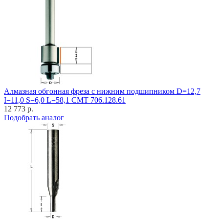
Алмазная обгонная фреза с нижним подшипником D=12,7
I=11,0 S=6,0 L=58,1 CMT 706.128.61
12 773 р.
Подобрать аналог