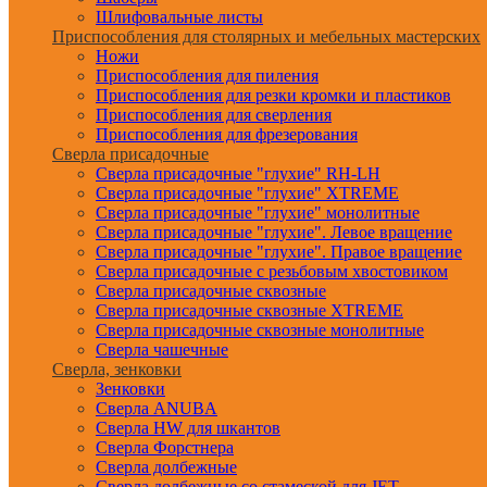
Шлифовальные листы
Приспособления для столярных и мебельных мастерских
Ножи
Приспособления для пиления
Приспособления для резки кромки и пластиков
Приспособления для сверления
Приспособления для фрезерования
Сверла присадочные
Сверла присадочные "глухие" RH-LH
Сверла присадочные "глухие" XTREME
Сверла присадочные "глухие" монолитные
Сверла присадочные "глухие". Левое вращение
Сверла присадочные "глухие". Правое вращение
Сверла присадочные с резьбовым хвостовиком
Сверла присадочные сквозные
Сверла присадочные сквозные XTREME
Сверла присадочные сквозные монолитные
Сверла чашечные
Сверла, зенковки
Зенковки
Сверла ANUBA
Сверла HW для шкантов
Сверла Форстнера
Сверла долбежные
Сверла долбежные со стамеской для JET