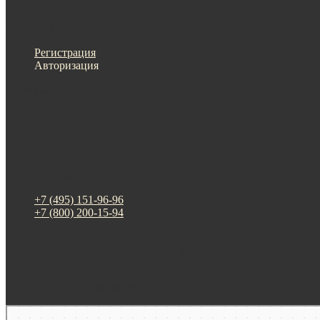
Меню
Назад
×
Личный кабинет
Регистрация
Авторизация
Информация
Настройки
Обратная связь
+7 (495) 151-96-96
+7 (800) 200-15-94
г. Москва. ул. Суздальская, д. 18г (ТЦ ТРИО)
Будни: 09:00 - 20:00
СБ-ВС: прием заказов
Москва
Яндекс Карты — транспорт, навигация, поиск мест