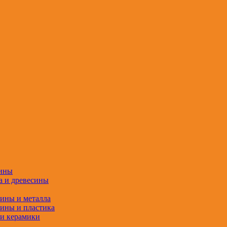
сины
а и древесины
сины и металла
сины и пластика
 и керамики