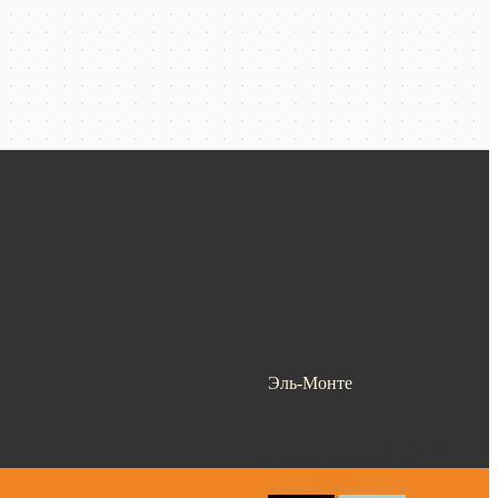
Эль-Монте
Ваш город —
Эль-Монте
?