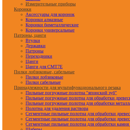
Измерительные приборы
Коронки
Аксессуары для коронок
Коронки алмазные
Коронки биметаллические
Коронки универсальные
Патроны, цанги
Втулки
Державки
Патроны
Переходники
Цанги
Цанги для CMT7E
Пилки лобзиковые, сабельные
Пилки лобзиковые
Пилки сабельные
Принадлежности для мультифункционального резака
Пильные погружные полотна "японский зуб"
Пильные погружные полотна для обработки древе
Пильные погружные полотна для обработки металл
Полотна для удаления раствора
Сегментные пильные полотна для обработки древе
Сегментные пильные полотна для обработки древе
Сегментные пильные полотна для обработки камня
Шаберы