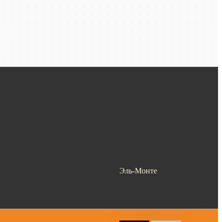
Эль-Монте
Ваш город —
Эль-Монте
?