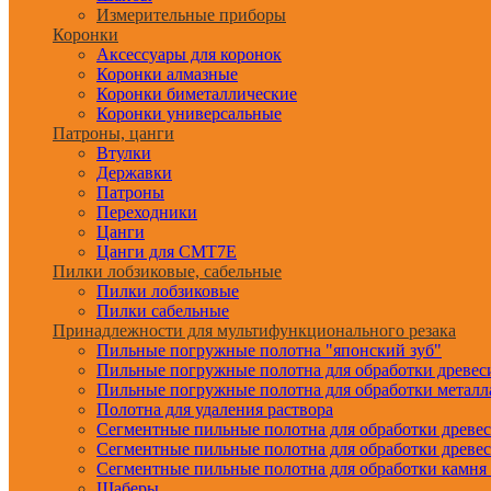
Измерительные приборы
Коронки
Аксессуары для коронок
Коронки алмазные
Коронки биметаллические
Коронки универсальные
Патроны, цанги
Втулки
Державки
Патроны
Переходники
Цанги
Цанги для CMT7E
Пилки лобзиковые, сабельные
Пилки лобзиковые
Пилки сабельные
Принадлежности для мультифункционального резака
Пильные погружные полотна "японский зуб"
Пильные погружные полотна для обработки древе
Пильные погружные полотна для обработки металл
Полотна для удаления раствора
Сегментные пильные полотна для обработки древе
Сегментные пильные полотна для обработки древе
Сегментные пильные полотна для обработки камня
Шаберы