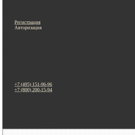
Меню
Назад
×
Личный кабинет
Регистрация
Авторизация
Информация
Настройки
Обратная связь
+7 (495) 151-96-96
+7 (800) 200-15-94
г. Москва. ул. Суздальская, д. 18г (ТЦ ТРИО)
Будни: 09:00 - 20:00
СБ-ВС: прием заказов
Москва
Яндекс Карты — транспорт, навигация, поиск мест