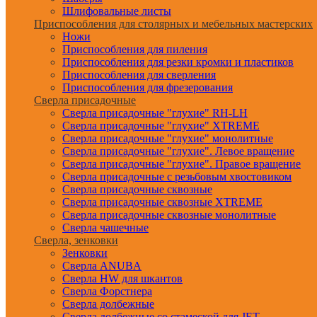
Шлифовальные листы
Приспособления для столярных и мебельных мастерских
Ножи
Приспособления для пиления
Приспособления для резки кромки и пластиков
Приспособления для сверления
Приспособления для фрезерования
Сверла присадочные
Сверла присадочные "глухие" RH-LH
Сверла присадочные "глухие" XTREME
Сверла присадочные "глухие" монолитные
Сверла присадочные "глухие". Левое вращение
Сверла присадочные "глухие". Правое вращение
Сверла присадочные с резьбовым хвостовиком
Сверла присадочные сквозные
Сверла присадочные сквозные XTREME
Сверла присадочные сквозные монолитные
Сверла чашечные
Сверла, зенковки
Зенковки
Сверла ANUBA
Сверла HW для шкантов
Сверла Форстнера
Сверла долбежные
Сверла долбежные со стамеской для JET