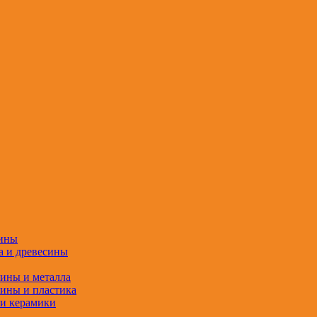
сины
а и древесины
сины и металла
сины и пластика
 и керамики