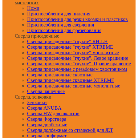
мастерских
Ножи
Приспособления для пиления
Приспособления для резки кромки и пластиков
Приспособления для сверления
Приспособления для фрезерования
Сверла присадочные
Сверла присадочные "глухие" RH-LH
Сверла присадочные "глухие" XTREME
Сверла присадочные "глухие" монолитные
Сверла присадочные "глухие". Левое вращение
Сверла присадочные "глухие". Правое вращение
Сверла присадочные с резьбовым хвостовиком
Сверла присадочные сквозные
Сверла присадочные сквозные XTREME
Сверла присадочные сквозные монолитные
Сверла чашечные
Сверла, зенковки
Зенковки
Сверла ANUBA
Сверла HW для шкантов
Сверла Форстнера
Сверла долбежные
Сверла долбежные со стамеской для JET
Сверла конфирмат