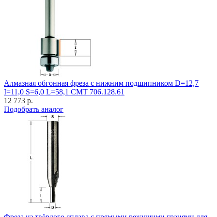
Алмазная обгонная фреза с нижним подшипником D=12,7
I=11,0 S=6,0 L=58,1 CMT 706.128.61
12 773 р.
Подобрать аналог
Фреза из твёрдого сплава с прямыми режущими гранями для