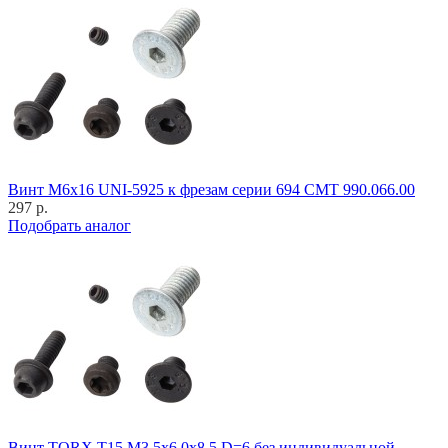
Винт M6x16 UNI-5925 к фрезам серии 694 CMT 990.066.00
297 р.
Подобрать аналог
Винт TORX T15 M3,5x6,0x8,5 D=6 без индивидуальной