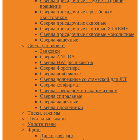
Сверла присадочные "глухие". Правое
вращение
Сверла присадочные с резьбовым
хвостовиком
Сверла присадочные сквозные
Сверла присадочные сквозные XTREME
Сверла присадочные сквозные монолитные
Сверла чашечные
Сверла, зенковки
Зенковки
Сверла ANUBA
Сверла HW для шкантов
Сверла Форстнера
Сверла долбежные
Сверла долбежные со стамеской для JET
Сверла конфирмат
Сверла с зенкером и ограничителем
Сверла спиральные
Сверла чашечные
Сверла-пробочники
Тиски, зажимы
Точильные камни
Уплотнители
Фрезы
Диски для фрез