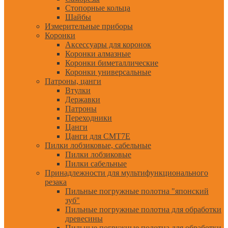
Стопорные кольца
Шайбы
Измерительные приборы
Коронки
Аксессуары для коронок
Коронки алмазные
Коронки биметаллические
Коронки универсальные
Патроны, цанги
Втулки
Державки
Патроны
Переходники
Цанги
Цанги для CMT7E
Пилки лобзиковые, сабельные
Пилки лобзиковые
Пилки сабельные
Принадлежности для мультифункционального
резака
Пильные погружные полотна "японский
зуб"
Пильные погружные полотна для обработки
древесины
Пильные погружные полотна для обработки