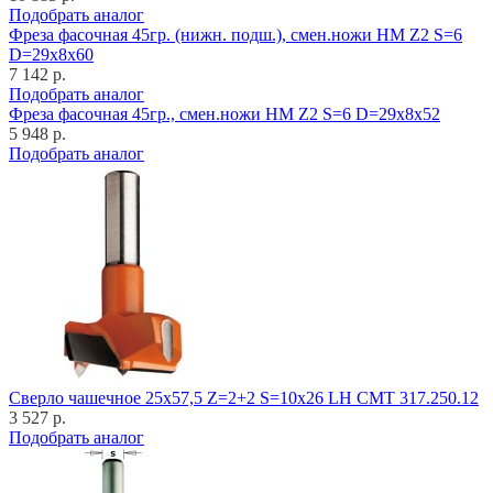
Подобрать аналог
Фреза фасочная 45гр. (нижн. подш.), смен.ножи HM Z2 S=6
D=29x8x60
7 142 р.
Подобрать аналог
Фреза фасочная 45гр., смен.ножи HM Z2 S=6 D=29x8x52
5 948 р.
Подобрать аналог
Cверло чашечное 25x57,5 Z=2+2 S=10x26 LH CMT 317.250.12
3 527 р.
Подобрать аналог