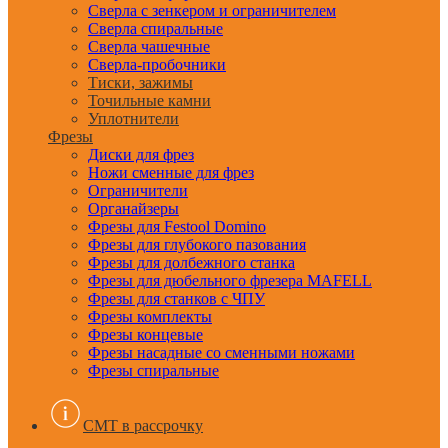
Сверла с зенкером и ограничителем
Сверла спиральные
Сверла чашечные
Сверла-пробочники
Тиски, зажимы
Точильные камни
Уплотнители
Фрезы
Диски для фрез
Ножи сменные для фрез
Ограничители
Органайзеры
Фрезы для Festool Domino
Фрезы для глубокого пазования
Фрезы для долбежного станка
Фрезы для дюбельного фрезера MAFELL
Фрезы для станков с ЧПУ
Фрезы комплекты
Фрезы концевые
Фрезы насадные со сменными ножами
Фрезы спиральные
CMT в рассрочку