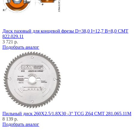
Диск пазовый для концевой фрезы D=38,0 I=12,7 B=8,0 CMT
822.029.11
3 721 р.
Подобрать аналог
Пильный диск 260X2.5/1.8X30 -3° TCG Z64 CMT 281.065.11M
8 139 р.
Подобрать аналог