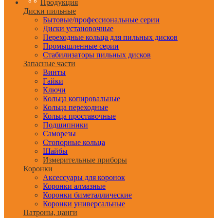
Продукция
Диски пильные
Бытовые/профессиональные серии
Диски установочные
Переходные кольца для пильных дисков
Промышленные серии
Стабилизаторы пильных дисков
Запасные части
Винты
Гайки
Ключи
Кольца копировальные
Кольца переходные
Кольца проставочные
Подшипники
Саморезы
Стопорные кольца
Шайбы
Измерительные приборы
Коронки
Аксессуары для коронок
Коронки алмазные
Коронки биметаллические
Коронки универсальные
Патроны, цанги