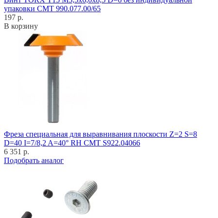
упаковки CMT 990.077.00/65
197 р.
В корзину
Фреза специальная для выравнивания плоскости Z=2 S=8
D=40 I=7/8,2 A=40° RH CMT S922.04066
6 351 р.
Подобрать аналог