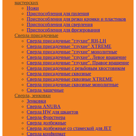
мастерских
Ножи
Приспособления для пиления
Приспособления для резки кромки и пластиков
Приспособления для сверления
Приспособления для фрезерования
Сверла присадочные
Сверла присадочные "глухие" RH-LH
Сверла присадочные "глухие" XTREME
Сверла присадочные "глухие" монолитные
Сверла присадочные "глухие". Левое вращение
Сверла присадочные "глухие". Правое вращение
Сверла присадочные с резьбовым хвостовиком
Сверла присадочные сквозные
Сверла присадочные сквозные XTREME
Сверла присадочные сквозные монолитные
Сверла чашечные
Сверла, зенковки
Зенковки
Сверла ANUBA
Сверла HW для шкантов
Сверла Форстнера
Сверла долбежные
Сверла долбежные со стамеской для JET
Сверла конфирмат