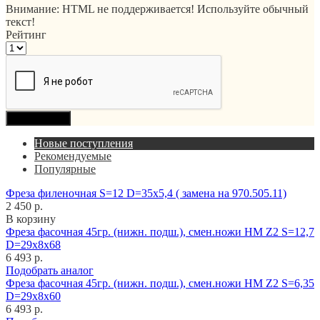
Внимание:
HTML не поддерживается! Используйте обычный
текст!
Рейтинг
Продолжить
Новые поступления
Рекомендуемые
Популярные
Фреза филеночная S=12 D=35x5,4 ( замена на 970.505.11)
2 450 р.
В корзину
Фреза фасочная 45гр. (нижн. подш.), смен.ножи HM Z2 S=12,7
D=29x8x68
6 493 р.
Подобрать аналог
Фреза фасочная 45гр. (нижн. подш.), смен.ножи HM Z2 S=6,35
D=29x8x60
6 493 р.