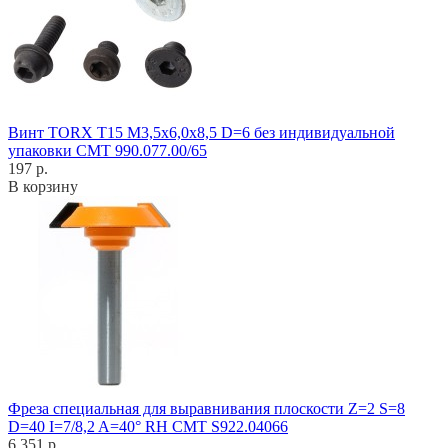
Винт TORX T15 M3,5x6,0x8,5 D=6 без индивидуальной
упаковки CMT 990.077.00/65
197 р.
В корзину
Фреза специальная для выравнивания плоскости Z=2 S=8
D=40 I=7/8,2 A=40° RH CMT S922.04066
6 351 р.