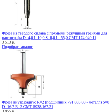
Фреза из твёрдого сплава с прямыми режущими гранями для
пантографа D=4,0 I=10,0 S=8,0 L=55,0 CMT 174.040.11
3 513 р.
Подобрать аналог
Фреза внутр.радиус R=2 (подшипник 791.003.00 - металл) S=8
D=16,7 R=2 CMT S938.167.21
3 955 р.