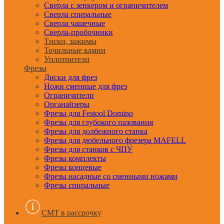
Сверла с зенкером и ограничителем
Сверла спиральные
Сверла чашечные
Сверла-пробочники
Тиски, зажимы
Точильные камни
Уплотнители
Фрезы
Диски для фрез
Ножи сменные для фрез
Ограничители
Органайзеры
Фрезы для Festool Domino
Фрезы для глубокого пазования
Фрезы для долбежного станка
Фрезы для дюбельного фрезера MAFELL
Фрезы для станков с ЧПУ
Фрезы комплекты
Фрезы концевые
Фрезы насадные со сменными ножами
Фрезы спиральные
CMT в рассрочку