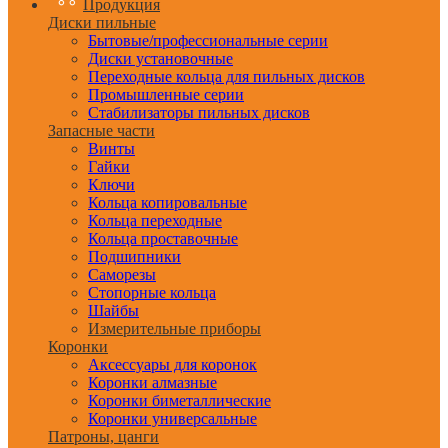
Продукция
Диски пильные
Бытовые/профессиональные серии
Диски установочные
Переходные кольца для пильных дисков
Промышленные серии
Стабилизаторы пильных дисков
Запасные части
Винты
Гайки
Ключи
Кольца копировальные
Кольца переходные
Кольца проставочные
Подшипники
Саморезы
Стопорные кольца
Шайбы
Измерительные приборы
Коронки
Аксессуары для коронок
Коронки алмазные
Коронки биметаллические
Коронки универсальные
Патроны, цанги