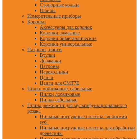
Стопорные кольца
Шайбы
Измерительные приборы
Коронки
Аксессуары для коронок
Коронки алмазные
Коронки биметаллические
Коронки универсальные
Патроны, цанги
Втулки
Державки
Патроны
Переходники
Цанги
Цанги для CMT7E
Пилки лобзиковые, сабельные
Пилки лобзиковые
Пилки сабельные
Принадлежности для мультифункционального
резака
Пильные погружные полотна "японский
зуб"
Пильные погружные полотна для обработки
древесины
Пильные погружные полотна для обработки