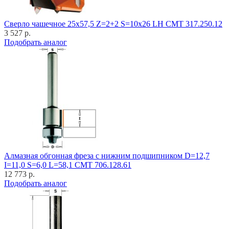
Cверло чашечное 25x57,5 Z=2+2 S=10x26 LH CMT 317.250.12
3 527 р.
Подобрать аналог
Алмазная обгонная фреза с нижним подшипником D=12,7
I=11,0 S=6,0 L=58,1 CMT 706.128.61
12 773 р.
Подобрать аналог