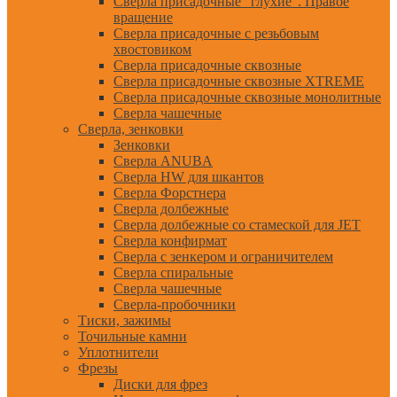
Сверла присадочные "глухие". Правое
вращение
Сверла присадочные с резьбовым
хвостовиком
Сверла присадочные сквозные
Сверла присадочные сквозные XTREME
Сверла присадочные сквозные монолитные
Сверла чашечные
Сверла, зенковки
Зенковки
Сверла ANUBA
Сверла HW для шкантов
Сверла Форстнера
Сверла долбежные
Сверла долбежные со стамеской для JET
Сверла конфирмат
Сверла с зенкером и ограничителем
Сверла спиральные
Сверла чашечные
Сверла-пробочники
Тиски, зажимы
Точильные камни
Уплотнители
Фрезы
Диски для фрез