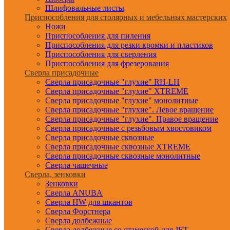
Шлифовальные листы
Приспособления для столярных и мебельных мастерских
Ножи
Приспособления для пиления
Приспособления для резки кромки и пластиков
Приспособления для сверления
Приспособления для фрезерования
Сверла присадочные
Сверла присадочные "глухие" RH-LH
Сверла присадочные "глухие" XTREME
Сверла присадочные "глухие" монолитные
Сверла присадочные "глухие". Левое вращение
Сверла присадочные "глухие". Правое вращение
Сверла присадочные с резьбовым хвостовиком
Сверла присадочные сквозные
Сверла присадочные сквозные XTREME
Сверла присадочные сквозные монолитные
Сверла чашечные
Сверла, зенковки
Зенковки
Сверла ANUBA
Сверла HW для шкантов
Сверла Форстнера
Сверла долбежные
Сверла долбежные со стамеской для JET