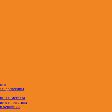
сины
а и древесины
сины и металла
сины и пластика
 и керамики