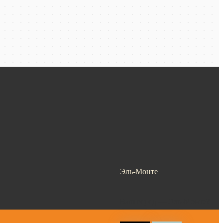
Эль-Монте
Ваш город —
Эль-Монте
?