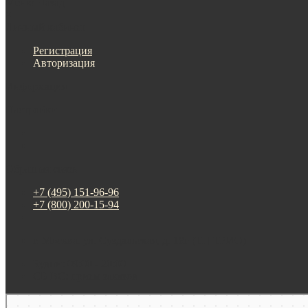
Меню
Назад
×
Личный кабинет
Регистрация
Авторизация
Информация
Настройки
Обратная связь
+7 (495) 151-96-96
+7 (800) 200-15-94
г. Москва. ул. Суздальская, д. 18г (ТЦ ТРИО)
Будни: 09:00 - 20:00
СБ-ВС: прием заказов
Москва
Яндекс Карты — транспорт, навигация, поиск мест