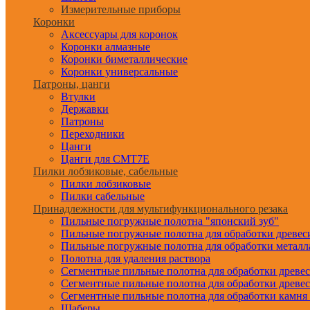
Измерительные приборы
Коронки
Аксессуары для коронок
Коронки алмазные
Коронки биметаллические
Коронки универсальные
Патроны, цанги
Втулки
Державки
Патроны
Переходники
Цанги
Цанги для CMT7E
Пилки лобзиковые, сабельные
Пилки лобзиковые
Пилки сабельные
Принадлежности для мультифункционального резака
Пильные погружные полотна "японский зуб"
Пильные погружные полотна для обработки древе
Пильные погружные полотна для обработки металл
Полотна для удаления раствора
Сегментные пильные полотна для обработки древе
Сегментные пильные полотна для обработки древе
Сегментные пильные полотна для обработки камня
Шаберы